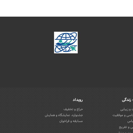
زندگی
رویداد
و زیبایی
حراج و تخفیف
اسی و موفقیت
جشنواره، نمایشگاه و همایش
باس
مسابقه و فراخوان
 و تفریح
یون و منزل