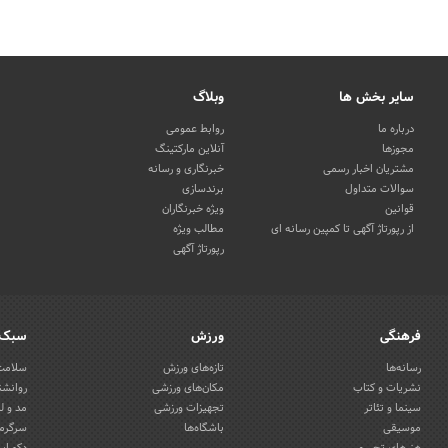
سایر بخش ها
وبلاگ
درباره ما
روابط عمومی
مجوزها
آنلاین مارکتینگ
مشتریان اخبار رسمی
خبرنگاری و رسانه
سوالات متداول
برندسازی
قوانین
ویژه خبرنگاران
از رپورتاژ آگهی تا کمپین رسانه ای
مطالب ویژه
رپورتاژ آگهی
فرهنگی
ورزش
سبک 
رسانه‌ها
تازه‌های ورزش
سلامت 
نشریات و کتاب
مکان‌های ورزشی
روانشن
سینما و تئاتر
تجهیزات ورزشی
مد و ل
موسیقی
باشگاه‌ها
سرگرمی
هنرهای تجسمی
دکوراس