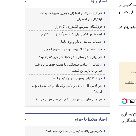
اخبار ویژه
ط کنونی از
سای کانون
طراحی سایت در اصفهان بهترین شیوه تبلیغات
اینترنتی در اصفهان
واریم در
فروشگاه اینترنتی کشاورزی اگری راز
ایده های طلایی برای کسب درآمد از اینستاگرام
خدمات سایت انجام پروژه ماهان
قیمت سرور HP/بررسی و خرید سرور اچ پی
هر زبانی، هر زمانی، هر کجا، هر جور که راحتید!
رونمایی از سایت بلوباکس با هدف خدمات پرداخت
سریع با نازلترین قیمت
ت.
خرید تلگرام پرمیوم با ارزان ترین قیمت
تخلف
چرا لامپ ال ای دی از لامپ رشته‌ای و کم مصرف بهتر
است؟
چرا پنل های ال ای دی سقفی فروش خوبی دارند؟
ژن‌سازی
اخبار مرتبط با حوزه
ت با 24ماه ماندگاری
کمیسیون راننده تپسی در همدان صفر شد!