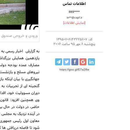
اطلاعات تماس
889*****
in**@cspf.ir
[نمایش اطلاعات]
ورودی و خروجی صندوق 
کد: 13950708143225807
پنج‌شنبه 8 مهر 95 ساعت 20:06
به گزارش اخبار رسمی به 
یازدهمین همایش بزرگداش
مصارف عمده بودجه دولت 
https://goo.gl/E7a28w
نیروهای مسلح و بازنشستگ
جهانگیری با بیان اینکه ب
گنجینه ای از تجربیات به
دوران مسوولیت خود، اقدام
وی همچنین افزود: قانون
حاضر، در دولت در حال ب
در آینده نزدیک به مجلس ا
معاون اول رئیس جمهوری ا
شود تا فاصله دریافتی ها 