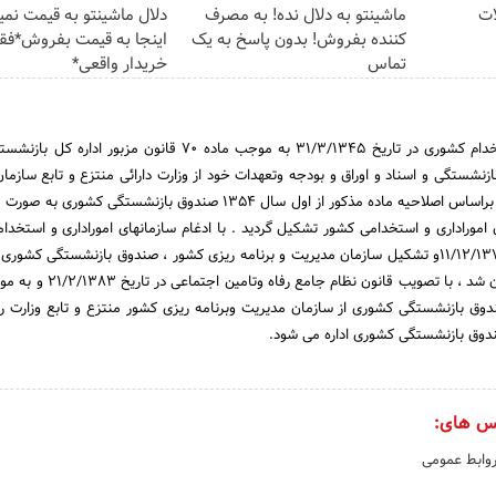
ات
ماشینتو به دلال نده! به مصرف
دلال ماشینتو به قیمت نمیخ
کننده بفروش! بدون پاسخ به یک
اینجا به قیمت بفروش*فق
تماس
خریدار واقعی*
پس از تصویب قانون استخدام کشوری در تاریخ 31/3/1345 به موجب ماده 70 قانون مزبور 
نشستگی و اسناد و اوراق و بودجه وتعهدات خود از وزارت دارائی منتزع و تابع سازمان 
واستخدامی کشور گردید و براساس اصلاحیه ماده مذکور از اول سال 1354 صندوق بازنشستگی 
موراداری و استخدامی کشور تشکیل گردید . با ادغام سازمانهای اموراداری و استخدا
برنامه وبودجه در تاریخ 11/12/1378و تشکیل سازمان مدیریت و برنامه ریزی کشور ، صندوق بازنشستگی کشو
موسسات تابعه این سازمان شد ، با تصویب قانون نظا
نون ، صندوق بازنشستگی کشوری از سازمان مدیریت وبرنامه ریزی کشور منتزع و تابع وزارت ر
دوق بازنشستگی کشوری اداره می شود.
س های:
روابط عمومی