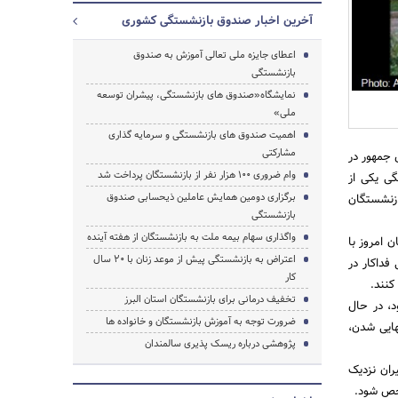
آخرین اخبار صندوق بازنشستگی کشوری
اعطای جایزه ملی تعالی آموزش به صندوق
بازنشستگی
نمایشگاه«صندوق های بازنشستگی، پیشران توسعه
جستجو
ملی»
اهمیت صندوق های بازنشستگی و سرمایه گذاری
مشارکتی
 جمهور در
وام ضروری ۱۰۰ هزار نفر از بازنشستگان پرداخت شد
گی یکی از
برگزاری دومین همایش عاملین ذیحسابی صندوق
زنشستگان
بازنشستگی
واگذاری سهام بیمه ملت به بازنشستگان از هفته آینده
 امروز با
اعتراض به بازنشستگی پیش از موعد زنان با ۲۰ سال
فداکار در
کار
کنند.
تخفیف درمانی برای بازنشستگان استان البرز
، در حال
ضرورت توجه به آموزش بازنشستگان و خانواده ها
هایی شدن،
پژوهشی درباره ریسک پذیری سالمندان
ران نزدیک
شخص شود.