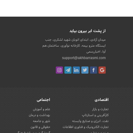
از پشت ابر بیرون بیاید
میدان آزادی، ابتدای اتوبان شهید لشکری، جنب
ایستگاه مترو بیمه، کارخانه نوآوری، ساختمان هم
آوا، اخباررسمی
support@akhbarrasmi.com
اقتصادی
اجتماعی
تجارت و بازار
علم و آموزش
کارآفرینی و استارتاپ
بهداشت و درمان
نفت، انرژی و صنایع وابسته
شهر و جامعه
تجارت الکترونیک و فناوری اطلاعات
حقوقی و قانون
صنعت و تولید
گردشگری و میراث فرهنگی