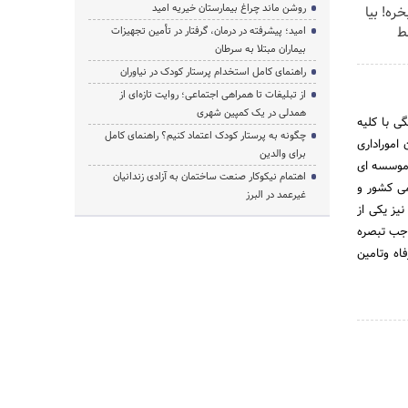
روشن ماند چراغ بیمارستان خیریه امید
ره! بیا
ط
امید؛ پیشرفته در درمان، گرفتار در تأمین تجهیزات
بیماران مبتلا به سرطان
راهنمای کامل استخدام پرستار کودک در نیاوران
از تبلیغات تا همراهی اجتماعی؛ روایت تازه‌ای از
همدلی در یک کمپین شهری
اداره کل بازنشستگی با کلیه
چگونه به پرستار کودک اعتماد کنیم؟ راهنمای کامل
اموراداری
برای والدین
کشوری به صورت موسسه ای
اهتمام نیکوکار صنعت ساختمان به آزادی زندانیان
می کشور و
غیرعمد در البرز
ری نیز یکی از
م جامع رفاه وتامین اجتماعی در تاریخ 21/2/1383 و به موجب تبصره
فاه وتامین