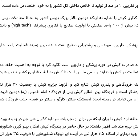
 را به خود اختصادص داده است.
ذاری کیش با اشاره به اینکه دومین تالار بزرگ بورس کشور به لحاظ معاملات، پس از
جزیره کیش قرار دارد، گفت: بیش از 400 واحد صنعتی
پزشکی، دارویی، مهندسی و پشتیبانی صنایع نفت عمده ترین زمینه فعالیت واحد های
بیان اینکه 60 در صد صادرات کیش در حوزه پزشکی و دارویی است تاکید کرد با توجه به اهمیت حفظ
 فعالیت در کیش را ندارند و سعی ما این است تا کیش به قطب فناوری کشور تبدیل شود.
جیرفتی به امکانات پیشرفته فرودگاهی و بندری کی
 2 میلیون گردشگر است و فرودگاه بین المللی کیش پس از فرودگاه امام خمینی (ره) دومین فرودگ
ان می توانند در زمینه ایجاد لجستیک سنتر، کارگو و سنتر در فضای جنب فرودگاه ک
ه آزاد کیش با بیان اینکه می توان از تجربیات سرمایه گذاران شن جن در زمینه بهره ب
تن فراهم شده است که با بهره برداری از اسکله 35 هزا