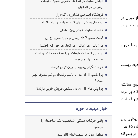
طراحی سایت در اصفهان بهترین شیوه تبلیغات
اینترنتی در اصفهان
فروشگاه اینترنتی کشاورزی اگری راز
 تهران در
ایده های طلایی برای کسب درآمد از اینستاگرام
 با اولویت صنایع با فناوری پیشرفته (high tech) و دانش بنیان در
خدمات سایت انجام پروژه ماهان
قیمت سرور HP/بررسی و خرید سرور اچ پی
 تولیدی و
هر زبانی، هر زمانی، هر کجا، هر جور که راحتید!
رونمایی از سایت بلوباکس با هدف خدمات پرداخت
سریع با نازلترین قیمت
 محیط زیست
خرید تلگرام پرمیوم با ارزان ترین قیمت
چرا لامپ ال ای دی از لامپ رشته‌ای و کم مصرف بهتر
است؟
ش اشاره کرد و افزود: جزیره کیش با جمعیت 30 هزار نفری سالانه
چرا پنل های ال ای دی سقفی فروش خوبی دارند؟
اه پر تردد
یش فعالیت
اخبار مرتبط با حوزه
رداری بین
وقتی جزئیات سنگی، شخصیت یک ساختمان را
المللی در بندرگاه تجاری کیش بهره مند شد اظهار داشت: در حال حاضر در بندرگاه کیش امکان پهلو گیری شناورهای 15 هزار
میسازد
ر تنی در آینده ای نزدیک شناورهایی با ظرفیت 35 هزار تن در بندرگاه
عوامل موثر بر قیمت لوله گالوانیزه