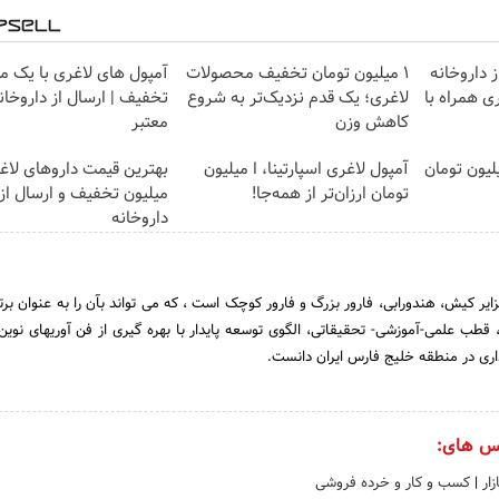
 داروخانه
۱ میلیون تومان تخفیف محصولات
آمپول های لاغری با یک می
ی همراه با
لاغری؛ یک قدم نزدیک‌تر به شروع
تخفیف | ارسال از داروخان
کاهش وزن
معتبر
ای لاغری را ۱ میلیون تومان
آمپول لاغری اسپارتینا، ا میلیون
تومان ارزان‌تر از همه‌جا!
میلیون تخفیف و ارسال از
داروخانه‌
ر کیش، هندورابی، فارور بزرگ و فارور کوچک است ، که می تواند بآن را به عنوان بر
 قطب علمی-آموزشی- تحقیقاتی، الگوی توسعه پایدار با بهره گیری از فن آوریهای نوی
اری در منطقه خلیج فارس ایران دانست.
س های:
زار
|
کسب و کار و خرده فروشی