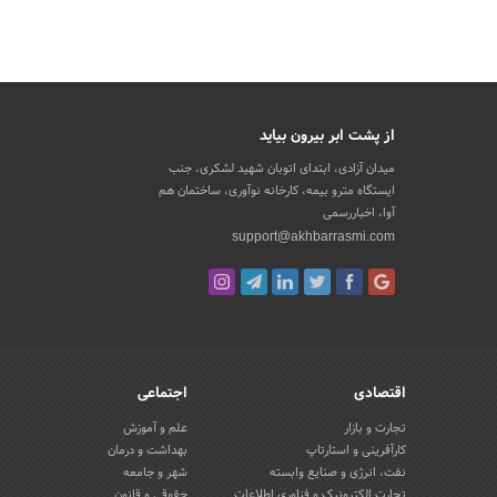
از پشت ابر بیرون بیاید
میدان آزادی، ابتدای اتوبان شهید لشکری، جنب
ایستگاه مترو بیمه، کارخانه نوآوری، ساختمان هم
آوا، اخباررسمی
support@akhbarrasmi.com
اقتصادی
اجتماعی
تجارت و بازار
علم و آموزش
کارآفرینی و استارتاپ
بهداشت و درمان
نفت، انرژی و صنایع وابسته
شهر و جامعه
تجارت الکترونیک و فناوری اطلاعات
حقوقی و قانون