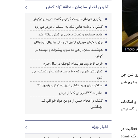
آخرین اخبار سازمان منطقه آزاد کیش
برگزاری تورهای طبیعت گردی و گشت تاریخی درکیش
کیش با برنامه هایی شاد به استقبال نوروز می رود
مانور جستجو و نجات دریایی در کیش برگزار شد
جزیره کیش میزبان اردوی تیم ملی والیبال نوجوانان
هوشمند شدن، راهی به سوی پیشرفت و توسعه در
کیش
خرید 4 فروند هواپیمای کوچک در سال جاری
کیش تنها شهری که 100 درصد فاضلاب آن تصفیه می
اری شن جن
شود
 بندری شن
مذاکره برای ورود کشتی کروز به کیش درنوروز 96
صادرات 133هزار تن کالا از کیش
جستجو
کشف و امحای بیش از دو تن مواد خوراکی غیر
و امکانات
بهداشتی
 و گسترش
اخبار ویژه
فعالیت در
 یک هفده