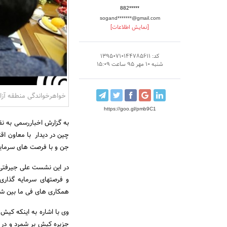
882*****
sogand*******@gmail.com
[نمایش اطلاعات]
کد: 13950710144785611
شنبه 10 مهر 95 ساعت 15:09
خواهرخواندگی منطقه آزا
https://goo.gl/pmb9C1
به گزارش اخباررسمی به ن
چین در دیدار با معاون 
جن و با فرصت های سرمایه
در این نشست علی جیرفتی 
و فرصتهای سرمایه گذار
همکاری های فی ما بین 
وی با اشاره به اینکه کی
جزیره کیش بر شمرد و د