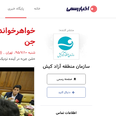
اخبار
خانه
پایگاه خبری
رسمی
-
خواهرخواند
منتشر کننده:
اخبار
جن
تایید
شده
شنبه 95/7/10
،
تهران
,
(ا
«شن جن» در آینده نزدیک 
شرکت‌ها،
سازمان منطقه آزاد کیش
سازمان‌ها
و
صفحه رسمی
روابط
دنبال کنید
عمومی‌ها
اطلاعات تماس