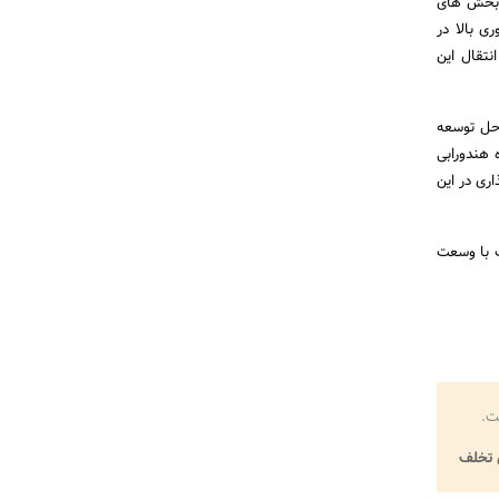
ر بخش های
ی بالا در
نتقال این
احل توسعه
 هندورابی
ری در این
ک با وسعت
ت.
تخلف