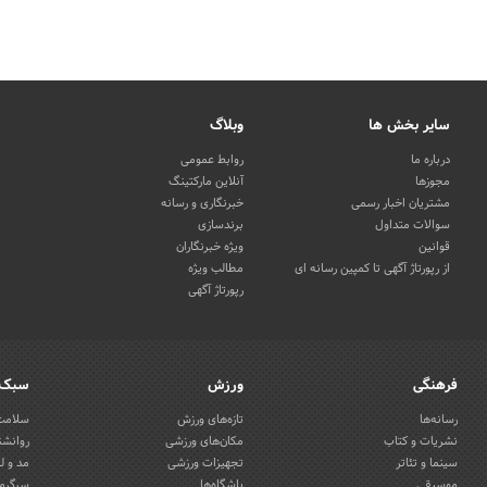
سایر بخش ها
وبلاگ
درباره ما
روابط عمومی
مجوزها
آنلاین مارکتینگ
مشتریان اخبار رسمی
خبرنگاری و رسانه
سوالات متداول
برندسازی
قوانین
ویژه خبرنگاران
از رپورتاژ آگهی تا کمپین رسانه ای
مطالب ویژه
رپورتاژ آگهی
فرهنگی
ورزش
سبک 
رسانه‌ها
تازه‌های ورزش
سلامت 
نشریات و کتاب
مکان‌های ورزشی
روانشن
سینما و تئاتر
تجهیزات ورزشی
مد و ل
موسیقی
باشگاه‌ها
سرگرمی