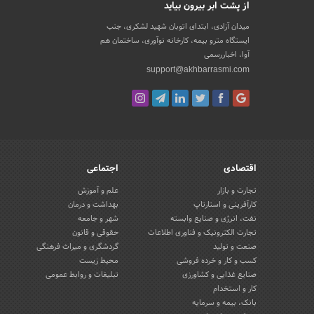
از پشت ابر بیرون بیاید
میدان آزادی، ابتدای اتوبان شهید لشکری، جنب
ایستگاه مترو بیمه، کارخانه نوآوری، ساختمان هم
آوا، اخباررسمی
support@akhbarrasmi.com
اقتصادی
اجتماعی
تجارت و بازار
علم و آموزش
کارآفرینی و استارتاپ
بهداشت و درمان
نفت، انرژی و صنایع وابسته
شهر و جامعه
تجارت الکترونیک و فناوری اطلاعات
حقوقی و قانون
صنعت و تولید
گردشگری و میراث فرهنگی
کسب و کار و خرده فروشی
محیط زیست
صنایع غذایی و کشاورزی
تبلیغات و روابط عمومی
کار و استخدام
بانک، بیمه و سرمایه