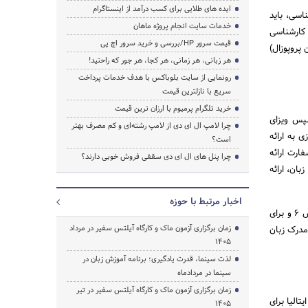
ایده های طلایی برای کسب درآمد از اینستاگرام
اسی، باید
خدمات سایت انجام پروژه ماهان
مدرک کارشناسی
قیمت سرور HP/بررسی و خرید سرور اچ پی
شناسی ارشد مرتبط با معدل حداقل 16 (و همچنین پروپوزال)
هر زبانی، هر زمانی، هر کجا، هر جور که راحتید!
رونمایی از سایت بلوباکس با هدف خدمات پرداخت
سریع با نازلترین قیمت
خرید تلگرام پرمیوم با ارزان ترین قیمت
سپس ویزای
چرا لامپ ال ای دی از لامپ رشته‌ای و کم مصرف بهتر
ی به ارائه
است؟
ارت ارائه
چرا پنل های ال ای دی سقفی فروش خوبی دارند؟
برای دوره‌های ایتالیایی زبان، ارائه
اخبار مرتبط با حوزه
در مقطع کارشناسی ارشد هم، برای دوره‌های انگلیسی‌زبان رشته‌های فنی، آیلتس 6.5 و برای سایر رشته‌ها آیلتس 6 و برای
زمان برگزاری آزمون ماک و کارگاه آیلتس سفیر در مرداد
ه ارائه مدرک زبان
1405
لذت سینما، قدرت یادگیری؛ برنامه آموزش زبان در
سینما در مردادماه
زمان برگزاری آزمون ماک و کارگاه آیلتس سفیر در تیر
الیا برای
1405