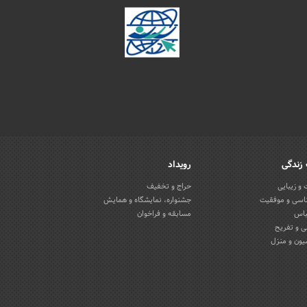
زندگی
رویداد
و زیبایی
حراج و تخفیف
اسی و موفقیت
جشنواره، نمایشگاه و همایش
باس
مسابقه و فراخوان
 و تفریح
یون و منزل