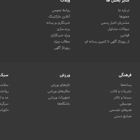
سایر بخش ها
وبلاگ
درباره ما
روابط عمومی
مجوزها
آنلاین مارکتینگ
مشتریان اخبار رسمی
خبرنگاری و رسانه
سوالات متداول
برندسازی
قوانین
ویژه خبرنگاران
از رپورتاژ آگهی تا کمپین رسانه ای
مطالب ویژه
رپورتاژ آگهی
فرهنگی
ورزش
سبک 
رسانه‌ها
تازه‌های ورزش
سلامت 
نشریات و کتاب
مکان‌های ورزشی
روانشن
سینما و تئاتر
تجهیزات ورزشی
مد و ل
موسیقی
باشگاه‌ها
سرگرمی
هنرهای تجسمی
دکوراس
صنایع دستی