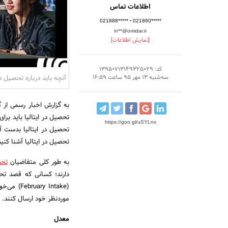
اطلاعات تماس
-
021888*****
021860*****
in**@omidar.ir
[نمایش اطلاعات]
کد: 13950713149325029
آنچه باید درباره تحصیل در 
سه‌شنبه 13 مهر 95 ساعت 16:59
به گزارش اخبار رسمی از گ
تحصیل در ایتالیا باید برای
https://goo.gl/uSYLnx
تحصیل در ایتالیا بدست آو
تحصیل در ایتالیا آشنا کنی
به طور کلی متقاضیان
تحص
( Intake
موردنظر خود ارسال کنند.
معدل