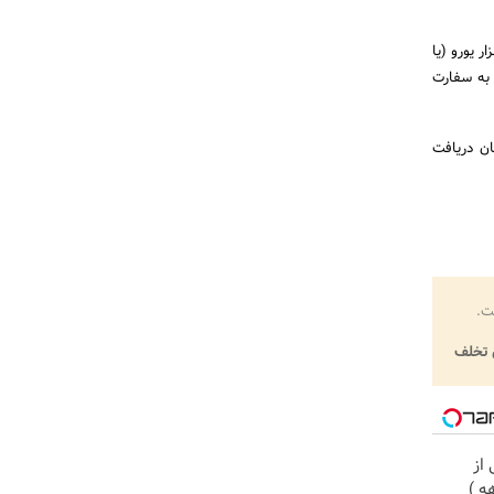
ها باید نکته مهمی را دانست؛ متقاضیان اخذ ویزای تحصیلی ایتالیا باید یک حساب با موجودی 10هزار یورو (یا
 به سفارت
ان دریافت
ت.
تخلف
از