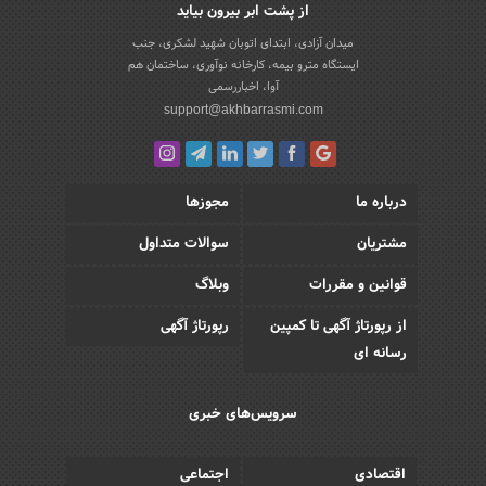
از پشت ابر بیرون بیاید
میدان آزادی، ابتدای اتوبان شهید لشکری، جنب
ایستگاه مترو بیمه، کارخانه نوآوری، ساختمان هم
آوا، اخباررسمی
support@akhbarrasmi.com
درباره ما
مجوزها
مشتریان
سوالات متداول
قوانین و مقررات
وبلاگ
از رپورتاژ آگهی تا کمپین
رپورتاژ آگهی
رسانه ای
سرویس‌های خبری
اقتصادی
اجتماعی