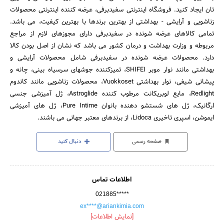
تان ایجاد کنید. فروشگاه اینترنتی سفیدبرفی، عرضه کننده اینترنتی محصولات
زناشویی و آرایشی - بهداشتی از بهترین برندها با بهترین کیفیت، می باشد.
تمامی کالاهای عرضه شونده در سفیدبرفی دارای مجوزهای لازم از مراجع
مربوطه و وزارت بهداشت و درمان کشور می باشد که نشان از اصل بودن کالا
دارد. محصولات عرضه شونده در سفیدبرفی شامل محصولات آرایشی و
بهداشتی مانند نوار موبر SHIFEI، تمیزکننده جوشهای سرسیاه بینی، چانه و
پیشانی شیفی، نوار بهداشتی Vuokkoset، محصولات زناشویی مانند کاندوم
Redlight، مایع لوبریکانت مرطوب کننده Astroglide، ژل آمیزشی جنسی
ارگانیک، ژل های شستشو دهنده بانوان Pure Intime، ژل های آمیزشی
ایموشن، اسپری تاخیری Lidoca، از برندهای معتبر جهانی می باشند.
صفحه رسمی
دنبال کنید
اطلاعات تماس
021885*****
ex****@ariankimia.com
[نمایش اطلاعات]