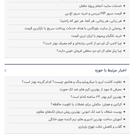
خدمات سایت انجام پروژه ماهان
قیمت سرور HP/بررسی و خرید سرور اچ پی
هر زبانی، هر زمانی، هر کجا، هر جور که راحتید!
رونمایی از سایت بلوباکس با هدف خدمات پرداخت سریع با نازلترین قیمت
خرید تلگرام پرمیوم با ارزان ترین قیمت
چرا لامپ ال ای دی از لامپ رشته‌ای و کم مصرف بهتر است؟
چرا پنل های ال ای دی سقفی فروش خوبی دارند؟
اخبار مرتبط با حوزه
تفاوت کاشت ابرو با میکروبلیدینگ و هاشور چیست؟ کدام گزینه بهتر است؟
معرفی 5 مورد از بهترین کرم های ضد لک صورت
بهترین کرم پودر 24 ساعته کدام است؟
کراتین و هوش: مکملی برای عضلات یا تقویت حافظه؟
پوست شفاف با ضد لک امونی: بهترین روش درمان لک‌های مقاوم
آموزش ساخت بهترین اسپری های نرم‌ کننده موی خانگی
گلاب و کاهش حالت تهوع بارداری