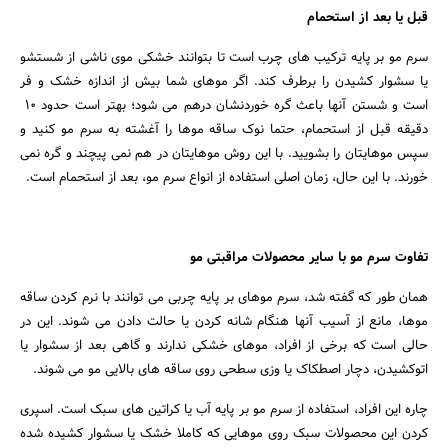
قبل یا بعد از استحمام
سرم مو بر پایه ترکیب های چرب است تا بتوانند خشکی موی ناشی از شستشو
یا سشوار کشیدن را برطرف کند. اگر موهای شما بیش از اندازه خشک و فر
است و شستن آنها باعث گره خوردنشان درهم می شود؛ بهتر است حدود 10
دقیقه قبل از استحمام، حتما نوک ساقه موها را آغشته به سرم مو کنید و
سپس موهایتان را بشویید. با این روش موهایتان در هم نمی پیچند و گره نمی
خورند. با این حال، زمان اصلی استفاده از انواع سرم مو، بعد از استحمام است.
تفاوت سرم مو با سایر محصولات مراقبتی مو
همان طور که گفته شد، سرم موهای بر پایه چربی می توانند با نرم کردن ساقه
جستجو
موها، مانع از آسیب آنها هنگام شانه کردن یا حالت دادن می شوند. این در
حالی است که برخی از افراد، موهای خشکی ندارند و گاهی بعد از سشوار یا
اتوکشیدن، دچار اصطکاک یا وزی سطحی روی ساقه های بالایی مو می شوند.
چاره این افراد، استفاده از سرم مو بر پایه آب یا کراتین های سبک است. اسپری
کردن این محصولات سبک روی موهایی که کاملا خشک یا سشوار کشیده شده