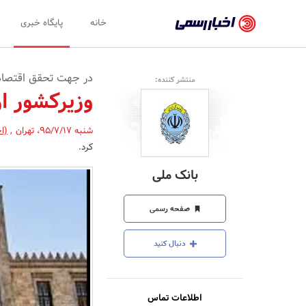
اخبار
خانه
پایگاه خبری
رسمی
-
در جهت تحقق اقتصاد
منتشر کننده:
اخبار
وزیرکشور از
تایید
شنبه 95/7/17
،
تهران
,
(ا
شده
کرد.
شرکت‌ها،
بانک ملی
سازمان‌ها
و
صفحه رسمی
روابط
دنبال کنید
عمومی‌ها
اطلاعات تماس