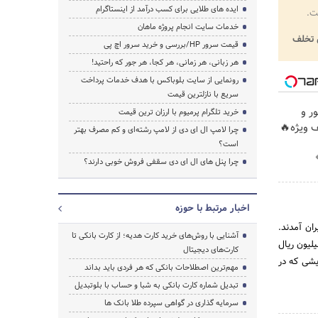
ایده های طلایی برای کسب درآمد از اینستاگرام
ت.
خدمات سایت انجام پروژه ماهان
تخلف
قیمت سرور HP/بررسی و خرید سرور اچ پی
هر زبانی، هر زمانی، هر کجا، هر جور که راحتید!
رونمایی از سایت بلوباکس با هدف خدمات پرداخت
سریع با نازلترین قیمت
ور و
خرید تلگرام پرمیوم با ارزان ترین قیمت
چرا لامپ ال ای دی از لامپ رشته‌ای و کم مصرف بهتر
است؟
چرا پنل های ال ای دی سقفی فروش خوبی دارند؟
اخبار مرتبط با حوزه
از کشور آلمان به ایران آمدند.
آشنایی با روش‌های خرید کارت هدیه؛ از کارت بانکی تا
20 میلیون ریال بود که فقط 8 میلیون آن پرداخت شد و در سال 1314 سرمایه بانک به 300 میلیون ریال
کارت‌های دیجیتال
زایشی که در
مهم‌ترین اصطلاحات بانکی که هر فردی باید بداند
تبدیل شماره کارت بانکی به شبا و حساب با بلوتبدیل
سرمایه گذاری در گواهی سپرده طلا بانک ها