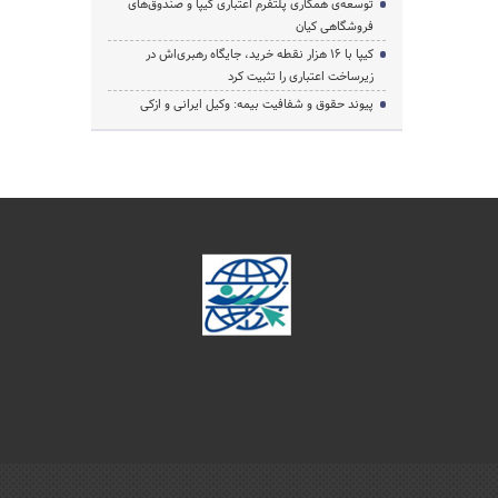
توسعه‌ی همکاری‌ پلتفرم اعتباری کیپا و صندوق‌های
فروشگاهی کیان
کیپا با ۱۶ هزار نقطه خرید، جایگاه رهبری‌اش در
زیرساخت اعتباری را تثبیت کرد
پیوند حقوق و شفافیت بیمه: وکیل ایرانی و ازکی