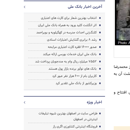
آخرین اخبار بانک ملی
جستجو
انتخاب بهترین شعار برای کارت های اعتباری
اثر انگشت کلید ورود به همراه بانک ملی ایران
کلنگ‌زنی احداث مدرسه در کهگیلویه و بویراحمد
رشد 8 برابری گشایش اعتبارات اسنادی
صدور 16000 فقره کارت اعتباری مرابحه
بانک ملی ایران خدمات بورسی ارائه می‎کند
7552 میلیارد ریال وام به مددجویان پرداخت شد
ز محمدرضا
بانک های نوآور برنده بازار پول هستند
گشت آن به
کاربران بام از 600 هزار نفر عبور کرد
وزیرکشور از بانک ملی تقدیر کرد
 افتتاح و
اخبار ویژه
طراحی سایت در اصفهان بهترین شیوه تبلیغات
اینترنتی در اصفهان
فروشگاه اینترنتی کشاورزی اگری راز