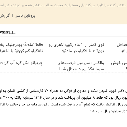
منتشر کننده را تایید می‌کند ولی مسئولیت صحت مطلب منتشر شده بر عهده ناشر اس
پروفایل ناشر
گزارش 
حداقل
توی کمتر از 2 ماه رکورد لاغری رو
فقط2ماه😮 پودرجلبک بخ
بزن❗ 3 تا 5کیلو در ماه😍
تا8کیلو کم کن😍 با تخفیف ویژه🔥
الکس خوش
والکس: سرزمین فرصت‌های
چربیاتو مثل کره آب کن👀
سرمایه‌گذاری دیجیتال شما
اولین مدیر عامل بانک ملی دکتر کورت لنیدن بلات و معاون او فوگل به همراه 70 کارشناس 
سرمایه اولیه بانک 
13 به دومیلیارد ریال افزایش یافت که تمام آن پرداخت شده است . این سرمایه در حال حاضر با اف