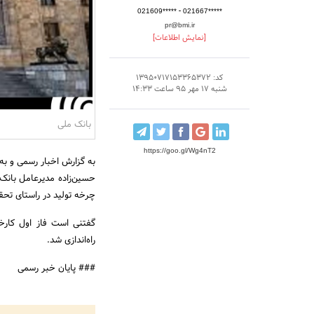
-
021609*****
021667*****
pr@bmi.ir
[نمایش اطلاعات]
کد: 13950717153365372
شنبه 17 مهر 95 ساعت 14:33
بانک ملی
https://goo.gl/Wg4nT2
به گزارش اخبار رسمی و به 
حسین‌زاده مدیرعامل بانک
چرخه تولید در راستای تحق
گفتنی است فاز اول کارخا
راه‌اندازی شد.
### پایان خبر رسمی