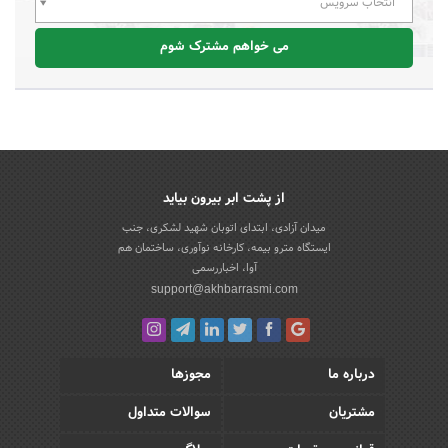
انتخاب سرویس
می خواهم مشترک شوم
از پشت ابر بیرون بیاید
میدان آزادی، ابتدای اتوبان شهید لشکری، جنب
ایستگاه مترو بیمه، کارخانه نوآوری، ساختمان هم
آوا، اخباررسمی
support@akhbarrasmi.com
درباره ما
مجوزها
مشتریان
سوالات متداول