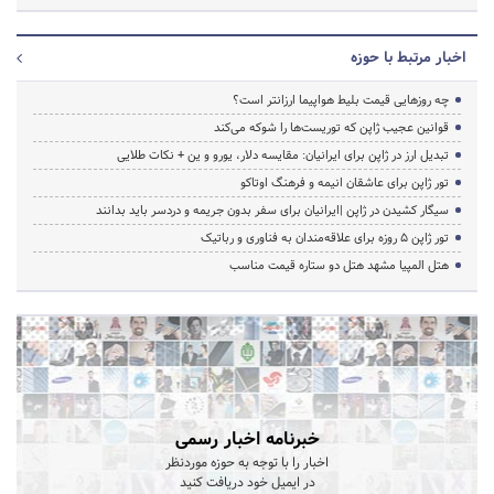
اخبار مرتبط با حوزه
چه روزهایی قیمت بلیط هواپیما ارزانتر است؟
قوانین عجیب ژاپن که توریست‌ها را شوکه می‌کند
تبدیل ارز در ژاپن برای ایرانیان: مقایسه دلار، یورو و ین + نکات طلایی
تور ژاپن برای عاشقان انیمه و فرهنگ اوتاکو
سیگار کشیدن در ژاپن |ایرانیان برای سفر بدون جریمه و دردسر باید بدانند
تور ژاپن ۵ روزه برای علاقه‌مندان به فناوری و رباتیک
هتل المپیا مشهد هتل دو ستاره قیمت مناسب
خبرنامه اخبار رسمی
اخبار را با توجه به حوزه موردنظر
در ایمیل خود دریافت کنید