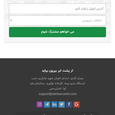
انتخاب سرویس
می خواهم مشترک شوم
از پشت ابر بیرون بیاید
میدان آزادی، ابتدای اتوبان شهید لشکری، جنب
ایستگاه مترو بیمه، کارخانه نوآوری، ساختمان هم
آوا، اخباررسمی
support@akhbarrasmi.com