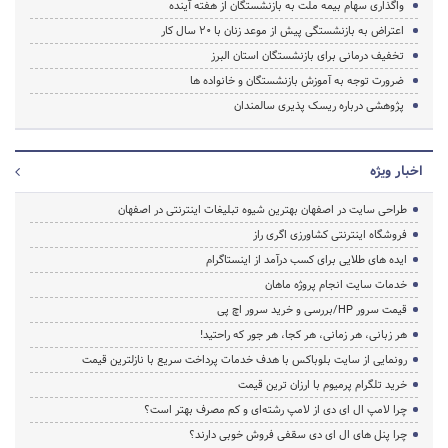
واگذاری سهام بیمه ملت به بازنشستگان از هفته آینده
اعتراض به بازنشستگی پیش از موعد زنان با ۲۰ سال کار
تخفیف درمانی برای بازنشستگان استان البرز
ضرورت توجه به آموزش بازنشستگان و خانواده ها
پژوهشی درباره ریسک پذیری سالمندان
اخبار ویژه
طراحی سایت در اصفهان بهترین شیوه تبلیغات اینترنتی در اصفهان
فروشگاه اینترنتی کشاورزی اگری راز
ایده های طلایی برای کسب درآمد از اینستاگرام
خدمات سایت انجام پروژه ماهان
قیمت سرور HP/بررسی و خرید سرور اچ پی
هر زبانی، هر زمانی، هر کجا، هر جور که راحتید!
رونمایی از سایت بلوباکس با هدف خدمات پرداخت سریع با نازلترین قیمت
خرید تلگرام پرمیوم با ارزان ترین قیمت
چرا لامپ ال ای دی از لامپ رشته‌ای و کم مصرف بهتر است؟
چرا پنل های ال ای دی سقفی فروش خوبی دارند؟