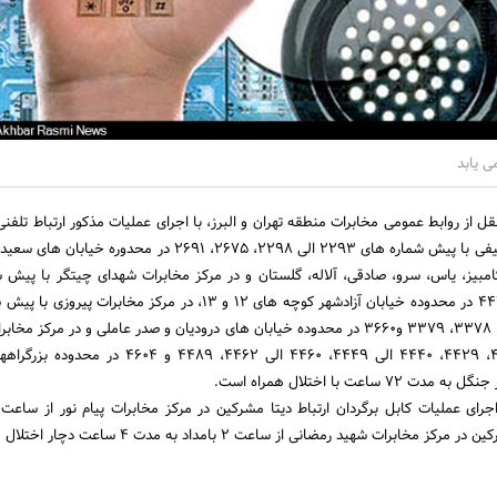
ل از روابط عمومی مخابرات منطقه تهران و البرز، با اجرای عملیات مذکور ارتباط تلفن
در مرکز مخابرات شهید لطیفی با پیش شماره های 2293 الی 2298، 2675، 2691 در محدو
امبیز، یاس، سرو، صادقی، آلاله، گلستان و در مرکز مخابرات شهدای چیتگر با پیش 
4418، 4419، 4478 و 4479 در محدوده خیابان آزادشهر کوچه های 12 و 13، در مرکز مخابرات
3325، 3330 الی 3336، 3378، 3379 و3660 در محدوده خیابان های درودیان و صدر عاملی و در مرکز م
با پیش شماره های 4427، 4429، 4440 الی 4449، 4460 الی 4462، 4489 و 
ساعت با اختلال همراه است.
خابرات شهید رمضانی از ساعت 2 بامداد به مدت 4 ساعت دچار اختلال می شود.