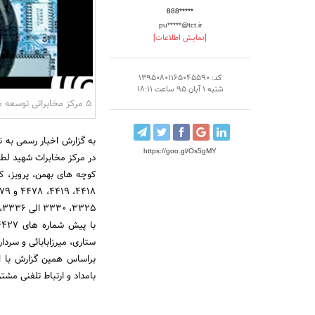
888*****
pu*****@tct.ir
[نمایش اطلاعات]
کد: 13950801165045590
شنبه 1 آبان 95 ساعت 18:11
5 مرکز مخابراتی توسعه می یابد
به گزارش اخبار رسمی به نق
https://goo.gl/Os5gMY
کوچه های بهمن، پرویز، ک
ستاری، میرزابابائی و سردار جنگل به مدت 72 
بامداد و ارتباط تلفنی مشترکین در مرکز م