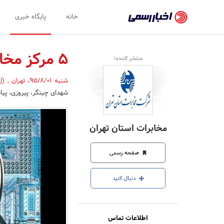
اخبار
خانه
پایگاه خبری
رسمی
-
5 مرکز مخابراتی توسعه می یابد
منتشر کننده:
اخبار
شنبه 95/8/01
،
تهران
,
(ا
تایید
شهدای چیتگر، پیروزی، پیام نور، شهید 
شده
شرکت‌ها،
مخابرات استان تهران
سازمان‌ها
و
صفحه رسمی
روابط
دنبال کنید
عمومی‌ها
اطلاعات تماس