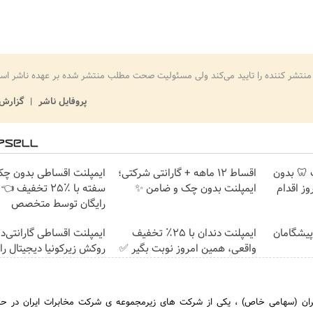
منتشر کننده را تایید می‌کند ولی مسئولیت صحت مطلب منتشر شده بر عهده ناشر اس
پروفایل ناشر
گزارش 
پلنت 🦷 بدون
اقساط 12 ماهه + گارانتی شرکتی؛
ایمپلنت اقساطی بدون چک
ز اقدام
ایمپلنت بدون چک و ضامن ✨
سفته با ٪۲۵ تخفیف
رایگان توسط متخصص
ت پیشگامان
ایمپلنت دندان با ۲۵٪ تخفیف
ایمپلنت اقساطی گارانتی‌دار
واقعی، همین امروز نوبت بگیر ✅
روکش زیرکونیا دیجیتال را
ان (سهامی خاص) ، یکی از شرکت های زیرمجموعه ی شرکت مخابرات ایران در حوز