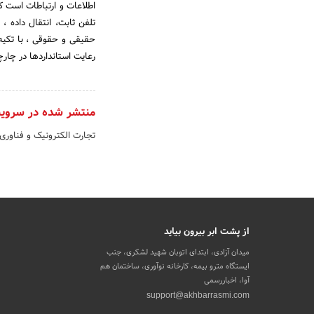
اطلاعات و ارتباطات است که
حقیقی و حقوقی ، با تکیه
رعایت استانداردها در چار
منتشر شده در سروی
تجارت الکترونیک و فناوری
از پشت ابر بیرون بیاید
میدان آزادی، ابتدای اتوبان شهید لشکری، جنب
ایستگاه مترو بیمه، کارخانه نوآوری، ساختمان هم
آوا، اخباررسمی
support@akhbarrasmi.com