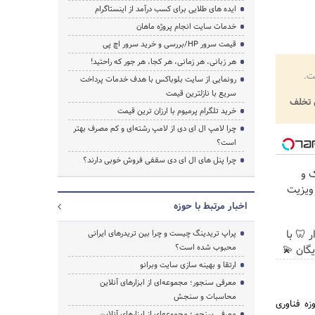
ایده های طلایی برای کسب درآمد از اینستاگرام
خدمات سایت انجام پروژه ماهان
قیمت سرور HP/بررسی و خرید سرور اچ پی
هر زبانی، هر زمانی، هر کجا، هر جور که راحتید!
ت.
رونمایی از سایت بلوباکس با هدف خدمات پرداخت
سریع با نازلترین قیمت
تخلف
خرید تلگرام پرمیوم با ارزان ترین قیمت
چرا لامپ ال ای دی از لامپ رشته‌ای و کم مصرف بهتر
است؟
چرا پنل های ال ای دی سقفی فروش خوبی دارند؟
 و
 👈 ویزیت
اخبار مرتبط با حوزه
 🦷 با
پراپ تریدینگ چیست و چرا بین تریدرهای ایرانی
محبوب شده است؟
یگان 💫
ارتقا و بهینه سازی سایت وبرانو
معرفی سنجور؛ مجموعه‌ای از ابزارهای آنلاین
محاسبات و سنجش
ه فناوری
معرفی سنجور؛ مجموعه‌ای از ابزارهای آنلاین