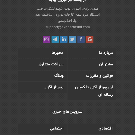
میدان آزادی، ابتدای اتوبان شهید لشکری، جنب
ایستگاه مترو بیمه، کارخانه نوآوری، ساختمان هم
آوا، اخباررسمی
support@akhbarrasmi.com
درباره ما
مجوزها
مشتریان
سوالات متداول
قوانین و مقررات
وبلاگ
از رپورتاژ آگهی تا کمپین
رپورتاژ آگهی
رسانه ای
سرویس‌های خبری
اقتصادی
اجتماعی