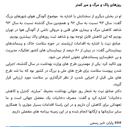
روزهای پاک و مرگ و میر کمتر
او در بخش دیگری از سخنانش با اشاره به موضوع آلودگی هوای شهرهای بزرگ
گفت: سال 93 نسبت به سال 92 و همچنین سال گذشته نسبت به سال 93
شاهد کاهش مرگ و بیماری های قلبی و عروقی ناشی از آلودگی هوا در تهران
بودیم که این کاهش قابل توجه بود و شاهد ثبت روزهای پاک بیشتری بودیم.
صادق نیت با اشاره به اقدامات ارزشمند در حوزه سلامت خاک و پسماندهای
بیمارستانی گفت: در بیش از 80 درصد از بیمارستان های کشور تفکیک، مدیریت
و بی خطرسازی پسماندهای عفونی انجام می شود.
جستجو
وی تاکید کرد: یکی از مهمترین طرح های وزارت بهداشت در سال گذشته، اجرایی
شدن پیوست سلامت برای طرح های ملی و بزرگ در کشور بود که بنا شد طرح
های ملی قبل از اجرایی شدن، از نظر اثرگذاری بر سلامت مورد ارزیابی قرار
گیرند.
دکتر صادق نیت به شعار روز جهانی بهداشت محیط، "مبارزه، کنترل و کاهش
دخانیات" اشاره کرد و گفت: مصرف دخانیات یک معضل جهانی است و ما
تعهداتی برای کاهش آن داریم و در این راستا اقدامات بسیار موثری با همکاری
سایر سازمانها و ارگانها انجام شده و در این زمینه برنامه های مفصلی داریم
### پایان خبر رسمی