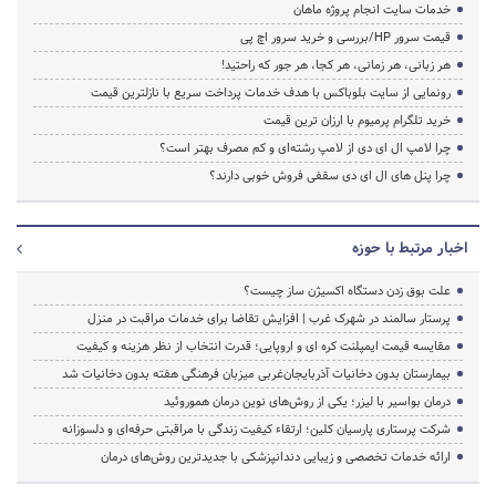
خدمات سایت انجام پروژه ماهان
قیمت سرور HP/بررسی و خرید سرور اچ پی
هر زبانی، هر زمانی، هر کجا، هر جور که راحتید!
رونمایی از سایت بلوباکس با هدف خدمات پرداخت سریع با نازلترین قیمت
خرید تلگرام پرمیوم با ارزان ترین قیمت
چرا لامپ ال ای دی از لامپ رشته‌ای و کم مصرف بهتر است؟
چرا پنل های ال ای دی سقفی فروش خوبی دارند؟
اخبار مرتبط با حوزه
علت بوق زدن دستگاه اکسیژن ساز چیست؟
پرستار سالمند در شهرک غرب | افزایش تقاضا برای خدمات مراقبت در منزل
مقایسه قیمت ایمپلنت کره ای و اروپایی؛ قدرت انتخاب از نظر هزینه و کیفیت
بیمارستان بدون دخانیات آذربایجان‌غربی میزبان فرهنگی هفته بدون دخانیات شد
درمان بواسیر با لیزر؛ یکی از روش‌های نوین درمان هموروئید
شرکت پرستاری پارسیان کلین؛ ارتقاء کیفیت زندگی با مراقبتی حرفه‌ای و دلسوزانه
ارائه خدمات تخصصی و زیبایی دندانپزشکی با جدیدترین روش‌های درمان