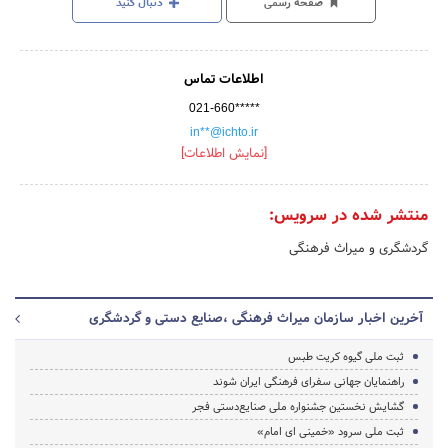
صفحه رسمی
دنبال کنید
اطلاعات تماس
021-660*****
in**@ichto.ir
[نمایش اطلاعات]
منتشر شده در سرویس:
گردشگری و میراث فرهنگی
آخرین اخبار سازمان میراث فرهنگی ،صنایع دستی و گردشگری
ثبت ملی گیوه کریت طبس
راهنمایان جهانی سفرای فرهنگی ایران شوند
گشایش نخستین جشنواره ملی صنایع‌دستی فجر
ثبت ملی سرود «خمینی ای امام»