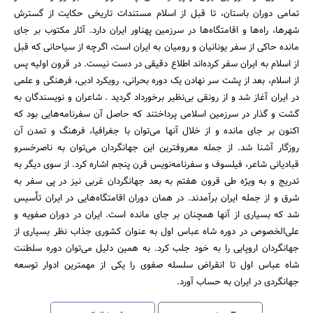
تمامی دوران باستان، تا قبل از اسلام مستندات تاریخی حکایت از گسترش
شهرها، راه‌ها و اقامتگاه‌ها در سرزمین پهناور ایران دارد. آثار مکتوب‌ بر جای
مانده حاکی از سفر یونانیان و رومیان به ایران است، اگرچه از سیاحانی که قبل
از اسلام به ایران سفر کرده‌اند اطلاع دقیقی در دست نیست. در قرون اولیه پس
از اسلام، بعد از پشت سر نهادن یک دوره بحرانی، رویکرد ادبی، فرهنگی و علمی
در ایران آغاز شد و از رونقی بی‌نظیر برخورداد گردید . شاعران و نویسندگان به
گشت و گذار در سرزمین اسلامی پرداختند که حاصل آن سفرنامه‌هایی بود که
اکنون بر جای مانده و از خلال آنها می‌توان با جغرافیا، فرهنگ و تمدن آن
روزگار آشنا شد. از جمله معروفترین این جهانگردان می‌توان به ناصرخسرو
قبادیانی شاعر، فیلسوف و سفرنامه‌نویس قرن پنجم اشاره کرد. از سوی دیگر به
تدریج و به ویژه طی قرون هفتم به بعد جهانگردان غربی نیز در پی سفر به
شرق و از جمله ایران برآمدند. در همان دوران اقامتگاه‌هایی در ایران تأسیس
شد که بسیاری از آنها همچنان بر جای مانده است. ایران در دوران صفویه و
علی‌الخصوص در دوره شاه عباس اول به عنوان کشوری جذاب نظر بسیاری از
جهانگردان اروپایی را به خود جلب کرد. به همین دلیل می‌توان دوره سلطنت
شاه عباس اول تا انقراض سلسله صفوی را یکی از مهمترین ادوار توسعه
جهانگردی در ایران به حساب آورد.