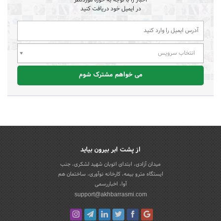
در ایمیل خود دریافت کنید
انتخاب سرویس
می خواهم مشترک شوم
از پشت ابر بیرون بیاید
میدان آزادی، ابتدای اتوبان شهید لشکری، جنب
ایستگاه مترو بیمه، کارخانه نوآوری، ساختمان هم
آوا، اخباررسمی
support@akhbarrasmi.com