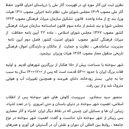
نظری ثبت این آثار موزه ای در فهرست آثار ملی را درراستای اجرای قانون حفظ
آثار ملی مصوب 1309 مجلس شورای ملی، نظام نامه اجرایی مصوب 1311 هیات
وزرا، بند ج از ماده واحده قانون تشکیل سازمان میراث فرهنگی مصوب 1364
مجلس شورا و بند ششم از ماده سوم قانون اساسنامه سازمان میراث فرهنگی
کشور مصوب 1367 مجلس شورای اسلامی ، ماده 22 آیین نامه حفاظت از
میراث فرهنگی کشور مصوب شورای امنیت کشور، فصل دوم آیین نامه
مدیریت، ساماندهی ، نظارت و حمایت از مالکان و دارندگان اموال فرهنگی
تاریخی منقول مجاز مصوب 1384 هیات وزیران برشمرد.
شهر سوخته با مساحت بیش از 150 هکتار از بزرگترین شهرهای قدیم و اولیه
فلات بزرگ ایران با حدود 5200 قدمت است که پس از 1200-1400 سال به سبب
جا به جایی بستر رودخانه، دلتای هیرمند و همچنین تغییرات آب و هوایی
جستجو
متروک شد و از بین رفت.
منصور سید سجادی، سرپرست کاوش های شهر سوخته پس از انقلاب
اسلامی، اهمیت شهر سوخته در دنیای باستان و حتی امروزی را در تعدد اشیاء،
زیبایی آن ها و مسایلی این چنینی که در نقاط دیگر ایران اشیاء و آثار معماری
بس زیباتر از شهر سوخته دارد ندانست و گفت: اهمیت شهر سوخته در نوع
جامعه ، روابط بین المللی آن دوران و نقش آن در گسترش فن آوری و هنرهای