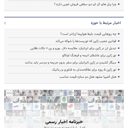
چرا پنل های ال ای دی سقفی فروش خوبی دارند؟
اخبار مرتبط با حوزه
چه روزهایی قیمت بلیط هواپیما ارزانتر است؟
قوانین عجیب ژاپن که توریست‌ها را شوکه می‌کند
تبدیل ارز در ژاپن برای ایرانیان: مقایسه دلار، یورو و ین + نکات طلایی
تور ژاپن برای عاشقان انیمه و فرهنگ اوتاکو
سیگار کشیدن در ژاپن |ایرانیان برای سفر بدون جریمه و دردسر باید بدانند
تور ژاپن ۵ روزه برای علاقه‌مندان به فناوری و رباتیک
هتل المپیا مشهد هتل دو ستاره قیمت مناسب
خبرنامه اخبار رسمی
اخبار را با توجه به حوزه موردنظر