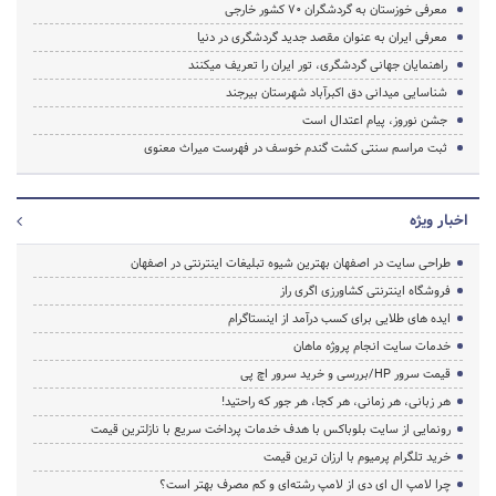
معرفی خوزستان به گردشگران 70 کشور خارجی
معرفی ایران به عنوان مقصد جدید گردشگری در دنیا
راهنمایان جهانی گردشگری، تور ایران را تعریف میکنند
شناسایی میدانی دق اکبرآباد شهرستان بیرجند
جشن نوروز، پیام اعتدال است
ثبت مراسم سنتی کشت گندم خوسف در فهرست میراث معنوی
اخبار ویژه
طراحی سایت در اصفهان بهترین شیوه تبلیغات اینترنتی در اصفهان
فروشگاه اینترنتی کشاورزی اگری راز
ایده های طلایی برای کسب درآمد از اینستاگرام
خدمات سایت انجام پروژه ماهان
قیمت سرور HP/بررسی و خرید سرور اچ پی
هر زبانی، هر زمانی، هر کجا، هر جور که راحتید!
رونمایی از سایت بلوباکس با هدف خدمات پرداخت سریع با نازلترین قیمت
خرید تلگرام پرمیوم با ارزان ترین قیمت
چرا لامپ ال ای دی از لامپ رشته‌ای و کم مصرف بهتر است؟