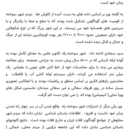
زمان خود است.
به گفته وی بر اساس داده های به دست آمده از کاوش ها، مردم شهر سوخته
از قومیت های گوناگونی تشکیل شده بودند که با صلح و صفا با یکدیگر و با
سرزمین های همسایه خود می زیستند. در این شهر بزرگ که در اوج شکوفایی
خود دارای جمعیتی حدود 9000 تا 12000 نفر بوده کوچکترین نشانه ای از جنگ
و جدال و قتال دیده نشده است.
سید سجادی ادامه داد: شهر سوخته یک کانون علمی به معنای کامل بوده به
گونه ایکه کسانی که در 5000 سال پیش دست به جراحی جمجمه برای معالجه
بیماری می زدند یا برای محاسبات خود از خط کش های چوبی با مقیاس یک
میلی متر استفاده می کردند، دارای سیستم لوله کشی آب یا فاضلاب و
مخترعین بازهای فکری بر اساس منطق و ریاضیات بودند و با انعکاس تصویری
بسیار ساده در روی ظروف سفالی و غیر سفالی مبدعان نخستین شکل های
پویا نمایی( انیمیشن) بوده اند را نمی توان دست کم گرفت.
وی یکی دیگر از امتیازات شهر سوخته راه واقع شدن آن در سر چهار راه تمدنی
زمان خود دانست و افزود: . اطلاعات باستان شناسی نشان داده که مردم شهر
مخلوطی از جوامع گوناگون فلات ایران و خارج فلات بوده است. نتایج کاوشهای
باستان شناسی نشان داده که این جامعه ترکیبی از مردم محلی، شمالی (