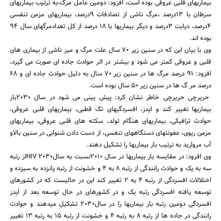
بیماریهای قلبی عروقی بوده است، افزود: دومین عامل مرگ،به ترتیب بیماریهای
سرطان با 13درصد ،مرگ ناشی از تصادفات 9درصد، بیماریهای مزمن تنفسی
4درصد، دیابت 3درصد و دیگر بیماریها با 18 درصد از کل تعدادمرگهای سال 94
بوده اند.
وی با بیان این که در سنین زیر 70 سال علت مرگ و میر ناشی از بیماری های
قلبی و عروقی کمتر می شود و بیشتر در اثر حوادث جاده ای صورت می گیرد،
افزود: 91 درصد مرگ ها در سنین زیر 70 سال به دلیل حوادث جاده ای و 68
درصد مر گ ها در سنین زیر 50 سال بوده است.
حریرچی حریرچی خاطر نشان کرد: پیش بینی می شود در سال 2030بار
بیماریها تغییر کند و ایدز، افسردگیهای تک قطبی، بیماریهای قلبی عروقی،
حوادث ترافیکی، بیماریهای هنگام تولد، سکته های قلبی عروقی، بیماریهای
مزمن ریوی، عفونتهای دستگاههای تنفسی، از دست دادن شنوایی در سنین بالاو
آب مروارید به ترتیب بار بیماریها را تشکیل دهند.
جستجو
وی افزود: در مقایسه بار بیماریها در سال 2010نسبت به سال2030 HIVاز رتبه
سه به یک و حوادث رانندگی از رتبه 8 به 4 و خشونت از رتبه پانزده به سیزده و
اختلالات افسردگی از رتبه 4 به 2 تغییر کند این در حالیست که در کشورهای
توسعه یافته افسردگی رتبه یک و در کشورهای در حال توسعه بعد از ایدز
افسردگی دومین رتبه بار بیماریها را در سال2030 تشکیل میدهند و حوادث
رانندگی در جاده ها از رتبه 8 به رتبه 4 و خشونت از رتبه 15 به رتبه 13 تغییر