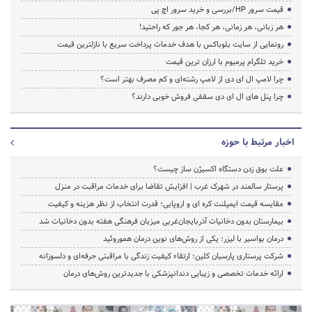
قیمت سرور HP/بررسی و خرید سرور اچ پی
هر زبانی، هر زمانی، هر کجا، هر جور که راحتید!
رونمایی از سایت بلوباکس با هدف خدمات پرداخت سریع با نازلترین قیمت
خرید تلگرام پرمیوم با ارزان ترین قیمت
چرا لامپ ال ای دی از لامپ رشته‌ای و کم مصرف بهتر است؟
چرا پنل های ال ای دی سقفی فروش خوبی دارند؟
اخبار مرتبط با حوزه
علت بوق زدن دستگاه اکسیژن ساز چیست؟
پرستار سالمند در شهرک غرب | افزایش تقاضا برای خدمات مراقبت در منزل
مقایسه قیمت ایمپلنت کره ای و اروپایی؛ قدرت انتخاب از نظر هزینه و کیفیت
بیمارستان بدون دخانیات آذربایجان‌غربی میزبان فرهنگی هفته بدون دخانیات شد
درمان بواسیر با لیزر؛ یکی از روش‌های نوین درمان هموروئید
شرکت پرستاری پارسیان کلین؛ ارتقاء کیفیت زندگی با مراقبتی حرفه‌ای و دلسوزانه
ارائه خدمات تخصصی و زیبایی دندانپزشکی با جدیدترین روش‌های درمان