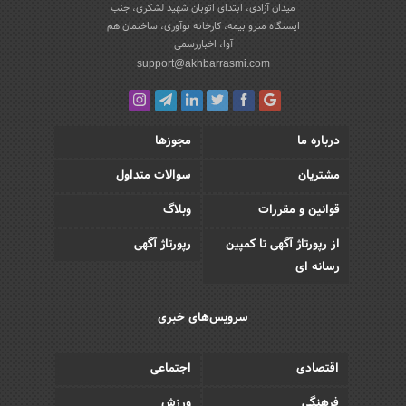
میدان آزادی، ابتدای اتوبان شهید لشکری، جنب
ایستگاه مترو بیمه، کارخانه نوآوری، ساختمان هم
آوا، اخباررسمی
support@akhbarrasmi.com
درباره ما
مجوزها
مشتریان
سوالات متداول
قوانین و مقررات
وبلاگ
از رپورتاژ آگهی تا کمپین
رپورتاژ آگهی
رسانه ای
سرویس‌های خبری
اقتصادی
اجتماعی
فرهنگی
ورزش