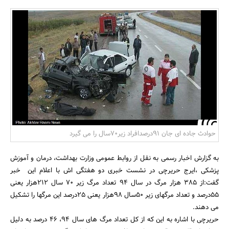
بانک، بیمه و سرمایه
مسکن و ساختمان
حوادث جاده ای جان 91درصدافراد زیر70سال را می گیرد
به گزارش اخبار رسمی به نقل از روابط عمومی وزارت بهداشت، درمان و آموزش
پزشکی ،ایرج حریرچی در نشست خبری دو هفتگی اش با اعلام این خبر
گفت:از 385 هزار مرگ در سال 94 تعداد مرگ زیر 70 سال 212هزار یعنی
55درصد و تعداد مرگهای زیر 50سال 98هزار یعنی 25درصد این مرگها را تشکیل
می دهند.
حریرچی با اشاره به این که از کل تعداد مرگ های سال 94، 46 درصد به دلیل