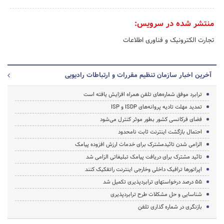
منتشر شده در سرویس:
تجارت الکترونیک و فناوری اطلاعات
آخرین اخبار سازمان تنظیم مقررات و ارتباطات رادیویی
ترابرد موفق شماره‌های تلفن همراه افزایش یافته است
تمدید مهلت تادیه پروانه‌های ISDP و ISP
فضای فرکانسی کشور بطور موثر کنترل می‌شود
احتمال بازگشت اینترنت ثابت نامحدود
الزامی شدن تائیدمشترک برای خدمات ارزش افزوده پیامک
تائید مشترک برای دریافت پیامک تبلیغاتی الزامی شد
اپراتورها ترافیک داخلی وخارجی اینترنت راتفکیک کنند
۵۵ درصد درخواستهای ترابردپذیری تکمیل شد
شناسایی و حل مشکلات طرح ترابردپذیری
بازنگری در شماره گذاری تلفن