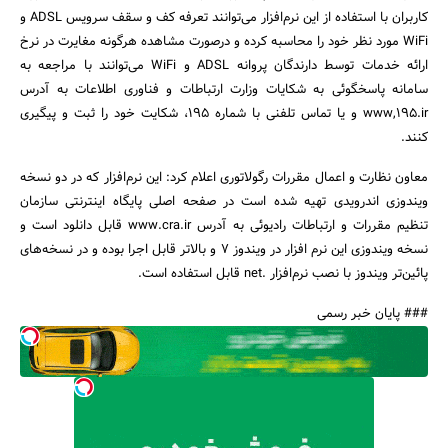
کاربران با استفاده از این نرم‌افزار می‌توانند تعرفه کف و سقف سرویس ADSL و
WiFi مورد نظر خود را محاسبه کرده و درصورت مشاهده هرگونه مغایرت در نرخ
ارائه خدمات توسط دارندگان پروانه ADSL و WiFi می‌توانند با مراجعه به
سامانه پاسخگوئی به شکایات وزارت ارتباطات و فناوری اطلاعات به آدرس
www,195.ir و یا تماس تلفنی با شماره 195، شکایت خود را ثبت و پیگیری
کنند.
جستجو
معاون نظارت و اعمال مقررات رگولاتوری اعلام کرد: این نرم‌افزار که در دو نسخه
ویندوزی اندرویدی تهیه شده است در صفحه اصلی پایگاه اینترنتی سازمان
تنظیم مقررات و ارتباطات رادیوئی به آدرس www.cra.ir قابل دانلود است و
نسخه ویندوزی این نرم افزار در ویندوز 7 و بالاتر قابل اجرا بوده و در نسخه‌های
پائین‌تر ویندوز با نصب نرم‌افزار .net قابل استفاده است.
### پایان خبر رسمی