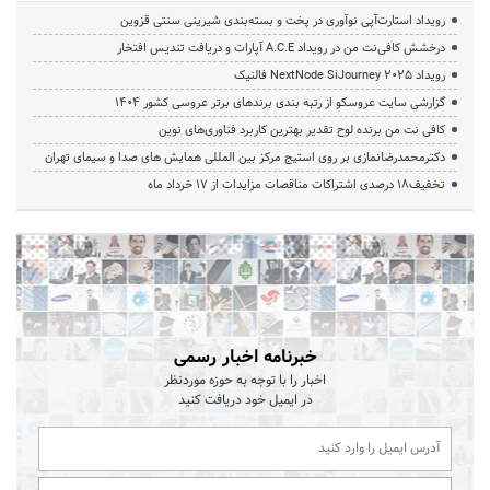
رویداد استارت‌آپی نوآوری در پخت و بسته‌بندی شیرینی سنتی قزوین
درخشش کافی‌نت من در رویداد A.C.E آپارات و دریافت تندیس افتخار
رویداد NextNode SiJourney 2025 فالنیک
گزارشی سایت عروسکو از رتبه بندی برندهای برتر عروسی کشور 1404
کافی نت من برنده لوح تقدیر بهترین کاربرد فناوری‌های نوین
دکترمحمدرضانمازی بر روی استیج مرکز بین المللی همایش های صدا و سیمای تهران
تخفیف‌18 درصدی اشتراکات مناقصات مزایدات از 17 خرداد ماه
خبرنامه اخبار رسمی
اخبار را با توجه به حوزه موردنظر
در ایمیل خود دریافت کنید