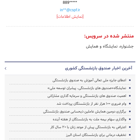
889*****
in**@cspf.ir
[نمایش اطلاعات]
منتشر شده در سرویس:
جشنواره، نمایشگاه و همایش
آخرین اخبار صندوق بازنشستگی کشوری
اعطای جایزه ملی تعالی آموزش به صندوق بازنشستگی
نمایشگاه«صندوق های بازنشستگی، پیشران توسعه ملی»
اهمیت صندوق های بازنشستگی و سرمایه گذاری مشارکتی
وام ضروری ۱۰۰ هزار نفر از بازنشستگان پرداخت شد
برگزاری دومین همایش عاملین ذیحسابی صندوق بازنشستگی
واگذاری سهام بیمه ملت به بازنشستگان از هفته آینده
اعتراض به بازنشستگی پیش از موعد زنان با ۲۰ سال کار
تخفیف درمانی برای بازنشستگان استان البرز