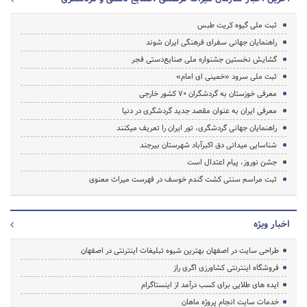
ثبت ملی گیوه کریت طبس
راهنمایان جهانی سفرای فرهنگی ایران شوند
گشایش نخستین جشنواره ملی صنایع‌دستی فجر
ثبت ملی سرود «خمینی ای امام»
معرفی خوزستان به گردشگران 70 کشور خارجی
معرفی ایران به عنوان مقصد جدید گردشگری در دنیا
راهنمایان جهانی گردشگری، تور ایران را تعریف میکنند
شناسایی میدانی دق اکبرآباد شهرستان بیرجند
جشن نوروز، پیام اعتدال است
ثبت مراسم سنتی کشت گندم خوسف در فهرست میراث معنوی
اخبار ویژه
طراحی سایت در اصفهان بهترین شیوه تبلیغات اینترنتی در اصفهان
فروشگاه اینترنتی کشاورزی اگری راز
ایده های طلایی برای کسب درآمد از اینستاگرام
خدمات سایت انجام پروژه ماهان