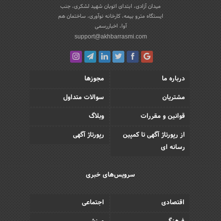
میدان آزادی، ابتدای اتوبان شهید لشکری، جنب
ایستگاه مترو بیمه، کارخانه نوآوری، ساختمان هم
آوا، اخباررسمی
support@akhbarrasmi.com
درباره ما
مجوزها
مشتریان
سوالات متداول
قوانین و مقررات
وبلاگ
از رپورتاژ آگهی تا کمپین
رپورتاژ آگهی
رسانه ای
سرویس‌های خبری
اقتصادی
اجتماعی