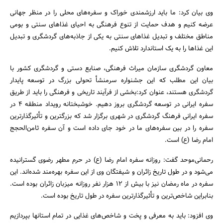
وی بیان کرد: ما باید ارزشمندی خوراک و سفره‌های محلی را در منظر جهانی
عرضه کنیم و هدف حمایت از تنوع فرهنگی به احیای غذاهای سنتی و بومی
مناطق مختلف و تبدیل غذاهای سنتی به یکی از جاذبه‌های گردشگری و تبدیل
این غذاها را به یک استاندارد تلاش کنیم.
معاون گردشگری سازمان میراث فرهنگی، صنایع دستی و گردشگری کشور با
بیان این مطلب که این جشنواره سرمنشأ تحولی بزرگ در توسعه پایدار
گردشگری هستند، عنوان کرد:‌بخشی از فرآیند تاریخی و فرهنگی را باید از طریق
سفره ایرانی در توسعه گردشگری بروز دهیم. خوشبختانه رویداد منطقه 4 در
سفره ایرانی فرهنگ گردشگری در شهری برگزار شد که بزرگترین و تأثیرگذارترین
سفره را در بین سفره‌های ما در خود جای داده است و آن سفره ثامن‌الحجج
امام رضا (ع) است.
رحمانی‌موحد گفت: روزانه سفره امام رضا (ع) در حرم مطهر رضوی گسترانیده
می‌شود و در طول تاریخ زائران و شیفتگان وی از این سفره بهره‌مند شده‌اند. این
سفره در ماه رمضان نیز با بیش از 12 هزار نفر روزانه میزبان زائران بوده است.
بنابراین شاخص‌ترین و تأثیرگذارترین سفره در طول تاریخ بوده است.
وی افزود: باید به معرفی و پخت و شاخص‌های غذایی در تمام استانها بپردازیم