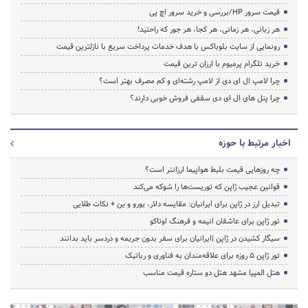
قیمت سرور HP/بررسی و خرید سرور اچ پی
هر زبانی، هر زمانی، هر کجا، هر جور که راحتید!
رونمایی از سایت بلوباکس با هدف خدمات پرداخت سریع با نازلترین قیمت
خرید تلگرام پرمیوم با ارزان ترین قیمت
چرا لامپ ال ای دی از لامپ رشته‌ای و کم مصرف بهتر است؟
چرا پنل های ال ای دی سقفی فروش خوبی دارند؟
اخبار مرتبط با حوزه
چه روزهایی قیمت بلیط هواپیما ارزانتر است؟
قوانین عجیب ژاپن که توریست‌ها را شوکه می‌کند
تبدیل ارز در ژاپن برای ایرانیان: مقایسه دلار، یورو و ین + نکات طلایی
تور ژاپن برای عاشقان انیمه و فرهنگ اوتاکو
سیگار کشیدن در ژاپن |ایرانیان برای سفر بدون جریمه و دردسر باید بدانند
تور ژاپن ۵ روزه برای علاقه‌مندان به فناوری و رباتیک
هتل المپیا مشهد هتل دو ستاره قیمت مناسب