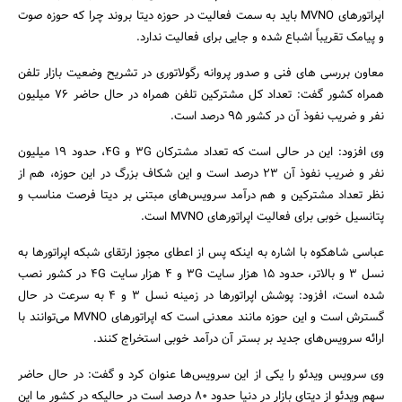
اپراتورهای MVNO باید به سمت فعالیت در حوزه دیتا بروند چرا که حوزه صوت
و پیامک تقریباً اشباع شده و جایی برای فعالیت ندارد.
معاون بررسی های فنی و صدور پروانه رگولاتوری در تشریح وضعیت بازار تلفن
همراه کشور گفت: تعداد کل مشترکین تلفن همراه در حال حاضر 76 میلیون
نفر و ضریب نفوذ آن در کشور 95 درصد است.
وی افزود: این در حالی است که تعداد مشترکان 3G و 4G، حدود 19 میلیون
نفر و ضریب نفوذ آن 23 درصد است و این شکاف بزرگ در این حوزه، هم از
نظر تعداد مشترکین و هم درآمد سرویس‌های مبتنی بر دیتا فرصت مناسب و
پتانسیل خوبی برای فعالیت اپراتورهای MVNO است.
عباسی شاهکوه با اشاره به اینکه پس از اعطای مجوز ارتقای شبکه اپراتورها به
نسل 3 و بالاتر، حدود 15 هزار سایت 3G و 4 هزار سایت 4G در کشور نصب
شده است، افزود: پوشش اپراتورها در زمینه نسل 3 و 4 به سرعت در حال
گسترش است و این حوزه مانند معدنی است که اپراتورهای MVNO می‌توانند با
ارائه سرویس‌های جدید بر بستر آن درآمد خوبی استخراج کنند.
وی سرویس ویدئو را یکی از این سرویس‌ها عنوان کرد و گفت: در حال حاضر
سهم ویدئو از دیتای بازار در دنیا حدود 80 درصد است در حالیکه در کشور ما این