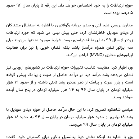
حوزه ارتباطات را به خود اختصاص خواهد داد. این رقم تا پایان سال 94 حدود
5 درصد بوده است.
معاون بررسی های فنی و صدور پروانه رگولاتوری با اشاره به استقبال مشترکان
از دیتای موبایل خاطرنشان کرد: حتی پیش بینی می شود که حوزه ارتباطات
زودتر از سال 99 به این نقطه درآمدی برسد. شرایط موجود نه تنها می‌تواند برای
سه اپراتور تلفن همراه درآمدزا باشد بلکه فضای خوبی را نیز برای فعالیت
اپراتورهای مجازی (MVNO) فراهم می‌کند.
وی اظهار کرد: مقایسه تناسب تغییرات حوزه ارتباطات در کشورهای اروپایی نیز
نشان می‌دهد رشد درآمد دیتا بر درآمد حاصل از صوت و پیامک پیشی گرفته
است و بازار صوت و پیامک از نظر عددی رشد ثابتی داشته و از حدود 14 هزار
جستجو
میلیارد تومان در پایان سال 94 به 24 هزار میلیارد تومان در پنج سال آینده
خواهد رسید.
عباسی شاهکوه تصریح کرد: با این حال درآمد حاصل از حوزه دیتای موبایل با
رشد 18 برابری از حدود هزار میلیارد تومان در پایان سال 94 به حدود 18 هزار
میلیارد تومان در پایان سال 99 می‌رسد.
وی با اشاره به اینکه بخش دیتا پتانسیل بالایی برای گسترش دارد، گفت: