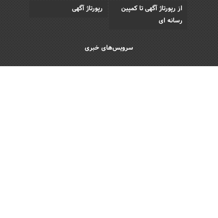
از رپورتاژ آگهی تا کمپین
رپورتاژ آگهی
رسانه ای
سرویس‌های خبری
اقتصادی
اجتماعی
فرهنگی
ورزش
سبک زندگی
رویداد
Copyright © 2013 - 2026 Akhbar Rasmi
All Rights Reserved