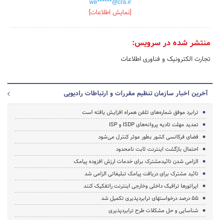
we******@cra.ir
[نمایش اطلاعات]
منتشر شده در سرویس:
تجارت الکترونیک و فناوری اطلاعات
آخرین اخبار سازمان تنظیم مقررات و ارتباطات رادیویی
ترابرد موفق شماره‌های تلفن همراه افزایش یافته است
تمدید مهلت تادیه پروانه‌های ISDP و ISP
فضای فرکانسی کشور بطور موثر کنترل می‌شود
احتمال بازگشت اینترنت ثابت نامحدود
الزامی شدن تائیدمشترک برای خدمات ارزش افزوده پیامک
تائید مشترک برای دریافت پیامک تبلیغاتی الزامی شد
اپراتورها ترافیک داخلی وخارجی اینترنت راتفکیک کنند
۵۵ درصد درخواستهای ترابردپذیری تکمیل شد
شناسایی و حل مشکلات طرح ترابردپذیری