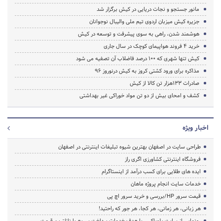
مانور جستجو و نجات دریایی در کیش برگزار شد
جزیره کیش میزبان اردوی تیم ملی والیبال نوجوانان
هوشمند شدن، راهی به سوی پیشرفت و توسعه در کیش
خرید 4 فروند هواپیمای کوچک در سال جاری
کیش تنها شهری که 100 درصد فاضلاب آن تصفیه می شود
مذاکره برای ورود کشتی کروز به کیش درنوروز 96
صادرات 133هزار تن کالا از کیش
کشف و امحای بیش از دو تن مواد خوراکی غیر بهداشتی
اخبار ویژه
طراحی سایت در اصفهان بهترین شیوه تبلیغات اینترنتی در اصفهان
فروشگاه اینترنتی کشاورزی اگری راز
ایده های طلایی برای کسب درآمد از اینستاگرام
خدمات سایت انجام پروژه ماهان
قیمت سرور HP/بررسی و خرید سرور اچ پی
هر زبانی، هر زمانی، هر کجا، هر جور که راحتید!
رونمایی از سایت بلوباکس با هدف خدمات پرداخت سریع با نازلترین قیمت