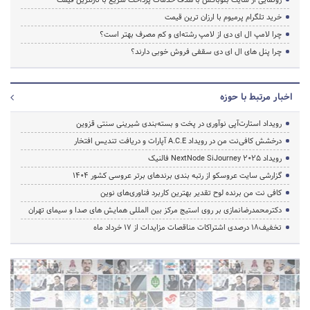
خرید تلگرام پرمیوم با ارزان ترین قیمت
چرا لامپ ال ای دی از لامپ رشته‌ای و کم مصرف بهتر است؟
چرا پنل های ال ای دی سقفی فروش خوبی دارند؟
اخبار مرتبط با حوزه
رویداد استارت‌آپی نوآوری در پخت و بسته‌بندی شیرینی سنتی قزوین
درخشش کافی‌نت من در رویداد A.C.E آپارات و دریافت تندیس افتخار
رویداد NextNode SiJourney 2025 فالنیک
گزارشی سایت عروسکو از رتبه بندی برندهای برتر عروسی کشور 1404
کافی نت من برنده لوح تقدیر بهترین کاربرد فناوری‌های نوین
دکترمحمدرضانمازی بر روی استیج مرکز بین المللی همایش های صدا و سیمای تهران
تخفیف‌18 درصدی اشتراکات مناقصات مزایدات از 17 خرداد ماه