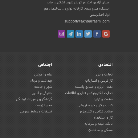
میدان آزادی، ابتدای اتوبان شهید لشکری، جنب
ایستگاه مترو بیمه، کارخانه نوآوری، ساختمان هم
آوا، اخباررسمی
support@akhbarrasmi.com
اقتصادی
اجتماعی
تجارت و بازار
علم و آموزش
کارآفرینی و استارتاپ
بهداشت و درمان
نفت، انرژی و صنایع وابسته
شهر و جامعه
تجارت الکترونیک و فناوری اطلاعات
حقوقی و قانون
صنعت و تولید
گردشگری و میراث فرهنگی
کسب و کار و خرده فروشی
محیط زیست
صنایع غذایی و کشاورزی
تبلیغات و روابط عمومی
کار و استخدام
بانک، بیمه و سرمایه
مسکن و ساختمان