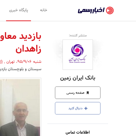
اخبار
خانه
پایگاه خبری
رسمی
-
بازدید معاو
منتشر کننده:
اخبار
زاهدان
تایید
شده
شنبه 95/9/06
،
تهران
,
(ا
سیستان و بلوچستان بازدید 
شرکت‌ها،
بانک ایران زمین
سازمان‌ها
و
صفحه رسمی
روابط
دنبال کنید
عمومی‌ها
اطلاعات تماس