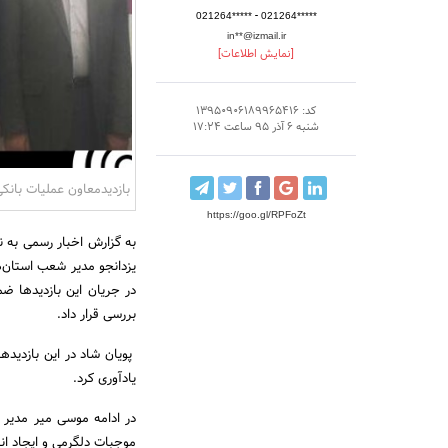
-
021264*****
021264*****
in**@izmail.ir
[نمایش اطلاعات]
کد: 13950906189965416
شنبه 6 آذر 95 ساعت 17:24
بازدیدمعاون عملیات بانک
https://goo.gl/RPFoZt
به گزارش اخبار رسمی به نق
یزدانجو مدیر شعب استان‌ه
در جریان این بازدیدها ضم
بررسی قرار داد.
پویان شاد در این بازدید
یادآوری کرد.
در ادامه موسی میر مدیر 
موجبات دلگرمی و ایجاد ان