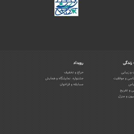
زندگی
رویداد
و زیبایی
حراج و تخفیف
اسی و موفقیت
جشنواره، نمایشگاه و همایش
باس
مسابقه و فراخوان
 و تفریح
یون و منزل