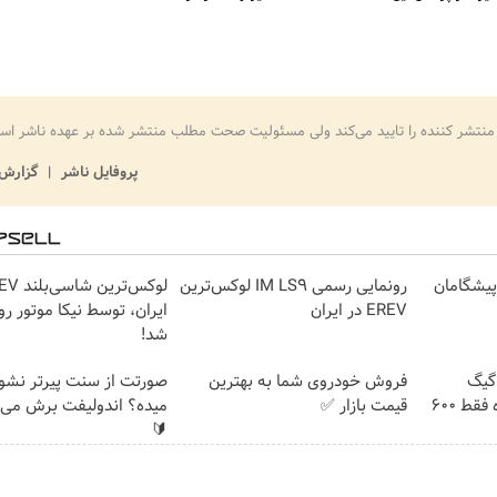
منتشر کننده را تایید می‌کند ولی مسئولیت صحت مطلب منتشر شده بر عهده ناشر اس
پروفایل ناشر
گزارش 
ت پیشگامان
رونمایی رسمی IM LS9 لوکس‌ترین
EREV در ایران
ایران، توسط نیکا موتور رو
شد!
⏳فرصت محدود!! 3000گیگ
فروش خودروی شما به بهترین
صورتت از سنت پیرتر نشو
اینترنت خانگی 180 روزه فقط 600
قیمت بازار ✅
میده؟ اندولیفت برش می‌گ
🔰