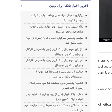
آخرین اخبار بانک ایران زمین
برگزاری سمینار شرکت‌های پرداخت یار در شرکت
پدیسار انفورماتیک
جستجو
ارائه تسهیلات در راستای رونق تولید ملی با جذب
منابع خرد محقق می‌شود
مراسم پنجمین سوگواره‌ «محرم ایران زمین» در ایوان
انتظار برگزار شد
افزایش سهم بازار بانک ایران زمین با همراهی کارکنان
و اجرای بانکداری دیجیتال
 به همراه
افزایش سهم بازار بانک ایران زمین با همراهی کارکنان
و اجرای بانکداری دیجیتال
زدید کرد،
حمایت از رونق تولید و کسب‌وکارهای نوین از
ن را مورد
اولویت‌های بانک ایران زمین
فراخوان پنجمین دوره مسابقه عکاسی محرم ایران
زمین در قاب تصویر
 به پرسنل
حمایت بانک ایران زمین از بهره برداری خط تولید جدید
شرکت فولاد اکسین اهواز
 منطقه که
حل مسائل و مشکلات حوزه محیط زیست، نیازمند عزم
ملی است