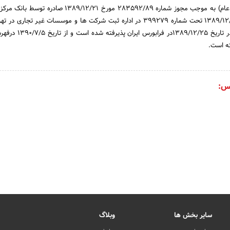
بانک ایران زمین ( سهامی عام) به موجب مجوز شماره 283592/89 مورخ 89/12/21
اسلامی ایران در تاریخ 1389/12/24 تحت شماره 399279 در اداره ثبت شرکت ها و موسسات غیر تجار
رسیده است. سهام بانک در تاریخ 1389/12/25د
ه است.
س:
سایر بخش ها
وبلاگ