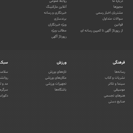
درباره ما
روابط عمومی
مجوزها
آنلاین مارکتینگ
مشتریان اخبار رسمی
خبرنگاری و رسانه
سوالات متداول
برندسازی
قوانین
ویژه خبرنگاران
از رپورتاژ آگهی تا کمپین رسانه ای
مطالب ویژه
رپورتاژ آگهی
فرهنگی
ورزش
سبک 
رسانه‌ها
تازه‌های ورزش
سلامت 
نشریات و کتاب
مکان‌های ورزشی
روانشن
سینما و تئاتر
تجهیزات ورزشی
مد و ل
موسیقی
باشگاه‌ها
سرگرمی
هنرهای تجسمی
دکوراس
صنایع دستی