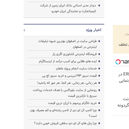
دیدار مدیر استانی بانک ایران زمین از شرکت
کیمیاتجارت و نمایندگی ایران خودرو
اخبار ویژه
ت.
طراحی سایت در اصفهان بهترین شیوه تبلیغات
تخلف
اینترنتی در اصفهان
فروشگاه اینترنتی کشاورزی اگری راز
ایده های طلایی برای کسب درآمد از اینستاگرام
خدمات سایت انجام پروژه ماهان
لوکس‌ترین شاسی‌بلند EREV در
قیمت سرور HP/بررسی و خرید سرور اچ پی
نمایی
هر زبانی، هر زمانی، هر کجا، هر جور که راحتید!
رونمایی از سایت بلوباکس با هدف خدمات پرداخت
سریع با نازلترین قیمت
نت
خرید تلگرام پرمیوم با ارزان ترین قیمت
ردونه
چرا لامپ ال ای دی از لامپ رشته‌ای و کم مصرف بهتر
است؟
چرا پنل های ال ای دی سقفی فروش خوبی دارند؟