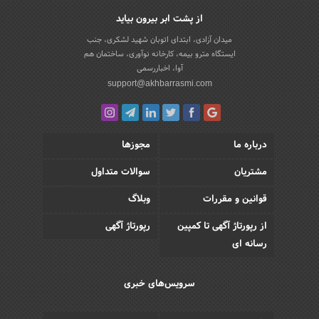
از پشت ابر بیرون بیاید
میدان آزادی، ابتدای اتوبان شهید لشکری، جنب
ایستگاه مترو بیمه، کارخانه نوآوری، ساختمان هم
آوا، اخباررسمی
support@akhbarrasmi.com
درباره ما
مجوزها
مشتریان
سوالات متداول
قوانین و مقررات
وبلاگ
از رپورتاژ آگهی تا کمپین
رپورتاژ آگهی
رسانه ای
سرویس‌های خبری