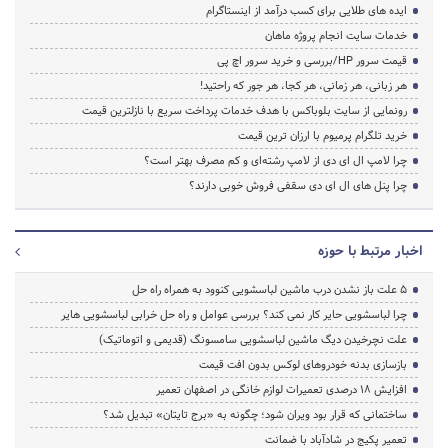
ایده های طلایی برای کسب درآمد از اینستاگرام
خدمات سایت انجام پروژه ماهان
قیمت سرور HP/بررسی و خرید سرور اچ پی
هر زبانی، هر زمانی، هر کجا، هر جور که راحتید!
رونمایی از سایت بلوباکس با هدف خدمات پرداخت سریع با نازلترین قیمت
خرید تلگرام پرمیوم با ارزان ترین قیمت
چرا لامپ ال ای دی از لامپ رشته‌ای و کم مصرف بهتر است؟
چرا پنل های ال ای دی سقفی فروش خوبی دارند؟
اخبار مرتبط با حوزه
5 علت باز نشدن درب ماشین لباسشویی کنوود به همراه راه حل
چرا لباسشویی حایر کار نمی کند؟ بررسی عوامل و راه حل خرابی لباسشویی هایر
علت نچرخیدن دیگ ماشین لباسشویی سامسونگ (قدیمی و اتوماتیک)
بازسازی بدنه خودروهای لوکس بدون افت قیمت
افزایش ۱۸ درصدی تعمیرات لوازم خانگی در اصفهان تعمیر
ساختمانی که قرار بود ویران شود؛ چگونه به «برج تایتان» تبدیل شد؟
تعمیر پکیج در شادآباد با ضمانت