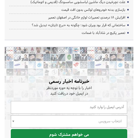
علت نچرخیدن دیگ ماشین لباسشویی سامسونگ (قدیمی و اتوماتیک)
بازسازی بدنه خودروهای لوکس بدون افت قیمت
افزایش ۱۸ درصدی تعمیرات لوازم خانگی در اصفهان تعمیر
ساختمانی که قرار بود ویران شود؛ چگونه به «برج تایتان» تبدیل شد؟
تعمیر پکیج در شادآباد با ضمانت
خبرنامه اخبار رسمی
اخبار را با توجه به حوزه موردنظر
در ایمیل خود دریافت کنید
انتخاب سرویس
می خواهم مشترک شوم