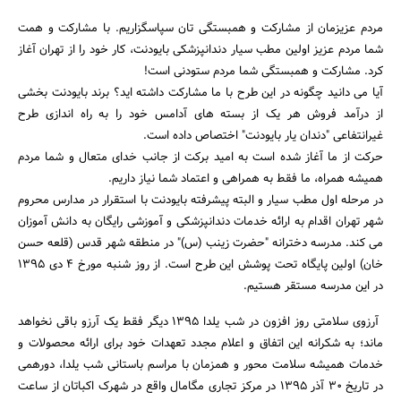
مردم عزیزمان از مشارکت و همبستگی تان سپاسگزاریم. با مشارکت و همت
شما مردم عزیز اولین مطب سیار دندانپزشکی بایودنت، کار خود را از تهران آغاز
کرد. مشارکت و همبستگی شما مردم ستودنی است!
آیا می دانید چگونه در این طرح با ما مشارکت داشته اید؟ برند بایودنت بخشی
از درآمد فروش هر یک از بسته های آدامس خود را به راه اندازی طرح
جستجو
غیرانتفاعی "دندان یار بایودنت" اختصاص داده است.
حرکت از ما آغاز شده است به امید برکت از جانب خدای متعال و شما مردم
همیشه همراه، ما فقط به همراهی و اعتماد شما نیاز داریم.
در مرحله اول مطب سیار و البته پیشرفته بایودنت با استقرار در مدارس محروم
شهر تهران اقدام به ارائه خدمات دندانپزشکی و آموزشی رایگان به دانش آموزان
می کند. مدرسه دخترانه "حضرت زینب (س)" در منطقه شهر قدس (قلعه حسن
خان) اولین پایگاه تحت پوشش این طرح است. از روز شنبه مورخ 4 دی 1395
در این مدرسه مستقر هستیم.
آرزوی سلامتی روز افزون در شب یلدا 1395 دیگر فقط یک آرزو باقی نخواهد
ماند؛ به شکرانه این اتفاق و اعلام مجدد تعهدات خود برای ارائه محصولات و
خدمات همیشه سلامت محور و همزمان با مراسم باستانی شب یلدا، دورهمی
در تاریخ 30 آذر 1395 در مرکز تجاری مگامال واقع در شهرک اکباتان از ساعت