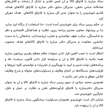
ستاد مبارزه با قاچاق کالا و ارز ضمن تقدیر و تشکر از زحمات و تلاش‌های
صادقانه عباس نخعی، مدیرکل سابق دفتر مبارزه با قاچاق کالاهای هدف،
قاسم خورشیدی را به عنوان مدیر کل مبارزه با قاچاق کالاهای هدف معرفی
کرد.
در حکم رییس ستاد برای خورشیدی آمده است: «با استعانت از درگاه ایزد منان،
بنا بر پیشنهاد معاون محترم برنامه ریزی، نظارت و هماهنگی اقتصادی و نظر
به شایستگی، مراتب تعهد، توانمندی و تجارب ارزشمندتان، جنابعالی را به سمت
جانشین معاونت و مدیرکل دفتر مبارزه با قاچاق کالاهای هدف منصوب
جستجو
می‌نمایم.
انتظار است با نصب العین قرار دادن منویات مقام معظم رهبری پیرامون مبارزه
همه جانبه با قاچاق کالا و ارز و سرلوحه قرار دادن قانون، سیاست ها و
برنامه‌های دولت تدبیر و امید با بهره‌گیری از تجربیات و توانمندی کلیه نیروها و
ظرفیت‌های دستگاه‌ها در انجام وظایف و مسئولیت‌های محوله و شرح وظایف
ابلاغی موفق و مثمر ثمر باشید.»
همچنین محمد مرادی، از سوی رییس ستاد مبارزه با قاچاق کالا و ارز به عنوان
مدیرکل دفترمبارزه با قاچاق فرآورده‌های نفتی و نظارت بر حمل و نقل،
جایگزین خورشیدی شد.
شایان ذکر است خورشیدی همچنان مسئولیت سخنگویی ستاد مبارزه با قاچاق
کالا و ارز را برعهده دارد.