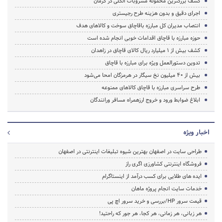
کشف بزرگترین محموله مشروبات الکلی در کرمان
اجرای دقیق و بدون هزینه طرح رجیستری
انتصاب مدیران کل مبارزه باقاچاق سوخت و کالاهای هدف
حوزه مبارزه با قاچاق اقدامات خوبی انجام شده است
کشف بیش از 1 میلیارد ریال کالای قاچاق در زاهدان
تدوین دستورالعمل ویژه برای مبارزه با قاچاق
بیش از 40 میلیون نخ سیگار در هرمزگان امحا می‌شود
طرح سراسری مبارزه با قاچاق کالاهای ممنوعه
ابلاغ ضوابط ورود و خروج ارزهمراه مسافر ورانندگان
اخبار ویژه
طراحی سایت در اصفهان بهترین شیوه تبلیغات اینترنتی در اصفهان
فروشگاه اینترنتی کشاورزی اگری راز
ایده های طلایی برای کسب درآمد از اینستاگرام
خدمات سایت انجام پروژه ماهان
قیمت سرور HP/بررسی و خرید سرور اچ پی
هر زبانی، هر زمانی، هر کجا، هر جور که راحتید!