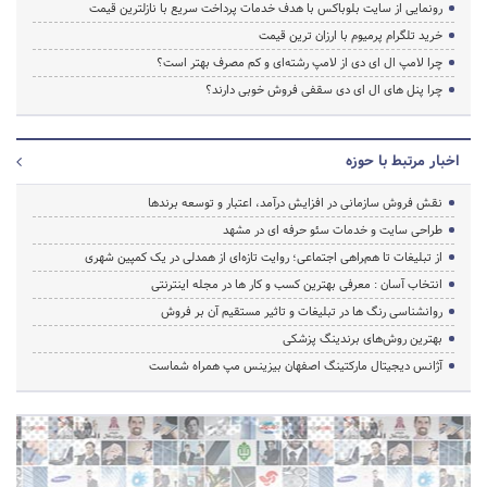
رونمایی از سایت بلوباکس با هدف خدمات پرداخت سریع با نازلترین قیمت
خرید تلگرام پرمیوم با ارزان ترین قیمت
چرا لامپ ال ای دی از لامپ رشته‌ای و کم مصرف بهتر است؟
چرا پنل های ال ای دی سقفی فروش خوبی دارند؟
اخبار مرتبط با حوزه
نقش فروش سازمانی در افزایش درآمد، اعتبار و توسعه برندها
طراحی سایت و خدمات سئو حرفه ای در مشهد
از تبلیغات تا همراهی اجتماعی؛ روایت تازه‌ای از همدلی در یک کمپین شهری
انتخاب آسان : معرفی بهترین کسب و کار ها در مجله اینترنتی
روانشناسی رنگ ها در تبلیغات و تاثیر مستقیم آن بر فروش
بهترین روش‌های برندینگ پزشکی
آژانس دیجیتال مارکتینگ اصفهان بیزینس مپ همراه شماست