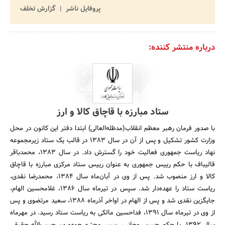
پروفایل ناشر
گزارش تخلف
درباره منتشر کننده:
ستاد مبارزه با قاچاق کالا و ارز
با صدور فرمان رهبر معظم انقلاب(مدظله‌العالی) ابتدا دفتر این کانون در محل
وزارت کشور تشکیل و پس از آن در سال 1383 در قالب یک ستاد زیرمجموعه
نهاد ریاست جمهوری فعالیت خود را گسترش داد. در سال 1383، محمدباقر
قالیباف با حکم رییس جمهوری به عنوان رییس ستاد مرکزی مبارزه با قاچاق
کالا و ارز منصوب شد. پس از وی در آبان‌ماه سال 1384، محمدرضا نقدی،
ریاست ستاد را عهده‌دار شد. سپس در تیرماه سال 1386، غلامحسین الهام،
جایگزین نقدی شد و پس از الهام در اواخر آذرماه 1388، سعید مرتضوی و پس
از وی در تیرماه سال 1391، فداحسین مالکی به ریاست ستاد رسید. در مهرماه
سال 1392، با حکم حسن روحانی، رییس محترم جمهوری، حبیب‌الله حقیقی