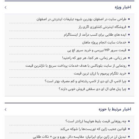
اخبار ویژه
طراحی سایت در اصفهان بهترین شیوه تبلیغات اینترنتی در اصفهان
فروشگاه اینترنتی کشاورزی اگری راز
ایده های طلایی برای کسب درآمد از اینستاگرام
خدمات سایت انجام پروژه ماهان
قیمت سرور HP/بررسی و خرید سرور اچ پی
هر زبانی، هر زمانی، هر کجا، هر جور که راحتید!
رونمایی از سایت بلوباکس با هدف خدمات پرداخت سریع با نازلترین قیمت
خرید تلگرام پرمیوم با ارزان ترین قیمت
چرا لامپ ال ای دی از لامپ رشته‌ای و کم مصرف بهتر است؟
چرا پنل های ال ای دی سقفی فروش خوبی دارند؟
اخبار مرتبط با حوزه
چه روزهایی قیمت بلیط هواپیما ارزانتر است؟
قوانین عجیب ژاپن که توریست‌ها را شوکه می‌کند
تبدیل ارز در ژاپن برای ایرانیان: مقایسه دلار، یورو و ین + نکات طلایی