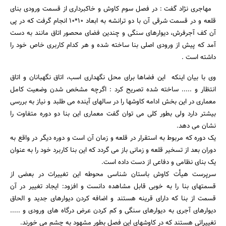
مهاجری نژاد گفت : در فصل سوم کاوش و خاکبرداری از قسمت ورودی بنای
قلعه و در قسمت شرقی آن با دو ترانشه به ابعاد 10*10 انجام گرفت که در پی
جستجو
آن کف آجرفرش، دیوارهای سنگی و چندین فضای محصور اتاق مانند به دست
آمد که پیش از ورودی اصلی بنا ساخته شده و هر کدام کاربری خاص خود را
داشته است .
وی با بیان اینکه این فضاها برای محل نگهداری اسب، اتاق نگهبانان و اتاق
انتظار و ..... ساخته شده تصریح کرد : اگرچه مشخص شدن وضعیت کامل
معماری در این بخش ادامه کاوشها را در سالهای آینده می طلبد و نیاز به بررسی
بیشتر دارد ولی بطور کلی می توان گفت معماری این بنا دو دوره متفاوت را
نشان می دهد.
یک دوره که مربوط به استقرار در قلعه و زمان آن است و دوره دیگر در واقع به
دوران بعد از تسخیر قلعه و زمانی باز می گردد که این بنا کاربرد خود را به عنوان
یک بنای نظامی و دفاعی از دست داده است.
سرپرست هیأت کاوش باستان شناسی محوطه این تغییرات در بعضی از
قسمتهای بنا را به خوبی قابل مشاهده دانست و افزود: ایجاد تغییر در آن
قسمت از بنا که دارای قرینه هستند و اضافه کردن دیوارهای جدید و الحاق
دیوارهای آجری به دیوارهای سنگی و کم کردن عرض درگاه های ورودی و .....
تغییراتی هستند که در کاوشهای این فصل بطور مشهود به چشم می خورند.