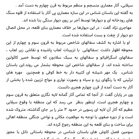
سیلابی، آثار معماری منسجم و منظم مربوط به قرن چهارم به دست آمد .
به گفته این باستان شناس در این سازه معماری پی آثار با استفاده از قلوه سنگ
های رودخانه ای و دیوارها توسط آجر بر روی دیوار سنگی بنا شده اند.
مهاجری نژاد گفت : در این دیوارها بر خلاف معماری بنای قلعه، در محل اتصال
دو دیوار از چفت و بست استفاده شده است.
او با اشاره به کشف سفالهای شاخص مربوط به قرون سوم و چهارم از این
محوطه اظهار داشت :سفالهایی با تزیینات لعاب پاشیده و نقاشی زیر لعاب ،
سفالهای اسگرافیاتو و سفالهای به سبک سلادون که توسط خمیر کائولین
ساخته شده اند، از سفالهای شاخص این محوطه بشمار می روند.این باستان
شناس، یک مهر شیشه ای کتیبه دار به خط کوفی و همچنین مهره های
تزئینی که با رنگهای زرد و سیاه و بصورت نواری و مواج تزیین شده را بخشی از
آثار به دست آمده از قرن چهارم هجری دانست.
وی در پایان گفت :از آنجا که تمامی آثار گمانه لایه نگاری متعلق به قرون سوم
و چهارم هجری است، اینطور بنظر می رسد که این منطقه با وقوع سیلابی
عظیم که آثار آن لایه ای رسوبی در حدود 3 متر را بر جای گذاشته، متروک شده
است و از دوره صفوی با توجه به موقعیت مکانی و نواحی جنگلی منطقه اهالی
برای ساخت و بنای قلعه به این منطقه رجوع کرده اند.
سومین فصل کاوش های باستان شناسی در محوطه باستانی ناتل با مجوز