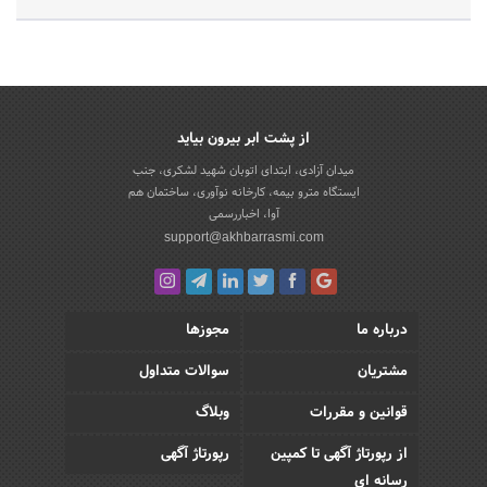
از پشت ابر بیرون بیاید
میدان آزادی، ابتدای اتوبان شهید لشکری، جنب
ایستگاه مترو بیمه، کارخانه نوآوری، ساختمان هم
آوا، اخباررسمی
support@akhbarrasmi.com
درباره ما
مجوزها
مشتریان
سوالات متداول
قوانین و مقررات
وبلاگ
از رپورتاژ آگهی تا کمپین
رپورتاژ آگهی
رسانه ای