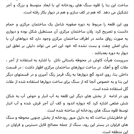
ساخت این بنا را قلوه سنگ های رودخانه ای با ابعاد متوسط و بزرگ و آجر
تشکیل می دهد که هم در کف سازی و هم در دیوار بکار رفته است.
وی این قلعه را مربوط به دوره صفویه شامل یک ساختمان مرکزی و حمام
دانست و تصریح کرد: پلان ساختمان مرکزی آن مستطیل شکل بوده و دیواری
به صورت رواق مانند در اطراف ساختمان مرکزی وجود دارد که دیواهای آن با
بنای اصلی چفت و بست نشده که خود این امر می تواند دلیلی بر تعلق این
دیوار به دوره بعدباشد .
سرپرست هیأت کاوش در محوطه باستانی ناتل با اشاره به استفاده از آجر ،
ملات گچ و آهک در ساخت دیوارهای ساختمان مرکزی اظهار داشت : در قسمت
داخلی بنا، روی اندود گچ دیوارها به رنگ قرمز رنگ آمیزی و در قسمتهای دیگر
این بنا و به خصوص آنجا که از سنگ برای ساخت دیوارها استفاده شده از ملات
گل استفاده شده است.
وی در ادامه از بخش های دیگر این قلعه به آب انبار و حوض آب به شکل
شش ضلعی اشاره کرد که دیواره اندود و کف آن آجر فرش شده و آب انبار
توسط قلوه سنگ های رودخانه ای ساخته شده است.
او خاطرنشان ساخت که به دلیل عبور رودخانه از بخش جنوبی محوطه و سنگ
های فراوان در بستر این رود، سنگ از جمله مصالح قابل دسترس و فراوان در
این منطقه است.