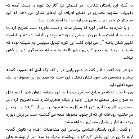
به گفته این باستان شناس، در قسمتی نیز آثار یک کوره به دست آمده که
تغییرات مشهود معماری در فضای اطراف آن اینطور نشان می دهد که این
ساختار کوره در دوران بعدی معماری این بنا ایجاد شده است.
او با اشاره به ساختار کوره که بسیار سالم و دست نخورده است تصریح کرد :با
توجه به انباشت سیلیس در بخشی از ترانشه ،چندین قطعه شیشه و قطعات
تغییر شکل یافته آن می توان گفت این کوره تبدیل سیلیس به شیشه بوده که
شاید با توجه به تغییر کاربری بنای قلعه به منطقه صنعتگری دور از ذهن
نباشد.
مهاجر نژاد گفت : آثار کف در عمق پایین تر از کف یک اتاق که بصورت گمانه
پیشرو مشخص شد خود نشان دهنده این است که معماری این محوطه به یک
دوره تعلق دارد.
وی با بیان اینکه در منابع اسلامی مربوط به این منطقه عنوان شهر قدیم ناتل
به عنوان شهر متعلق به قرون اولیه و میانه هجری اشاره شده تصریح کرد : در
جستجوی آثار و بقایای شهر قدیم کل منطقه مورد بررسی قرار گرفت و سرانجام
در حاشیه رودخانه ای که از جنوب محوطه قلعه می گذشته است در برش دیواره
رودخانه آثار و بقایای معماری مشاهده شد
او گفت : گروه باستان شناسی براساس این مشاهدات اقدام به کاوش گمانه
لایه نگاری در این بخش کرد که با برداشت نزدیک به سه متر از نهشته های