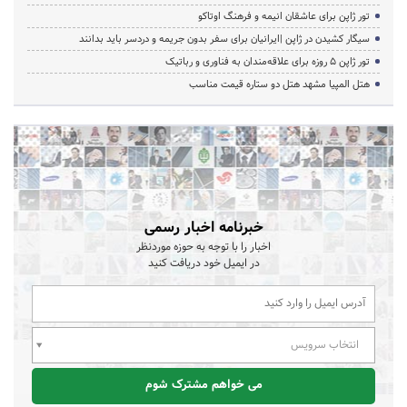
تور ژاپن برای عاشقان انیمه و فرهنگ اوتاکو
سیگار کشیدن در ژاپن |ایرانیان برای سفر بدون جریمه و دردسر باید بدانند
تور ژاپن ۵ روزه برای علاقه‌مندان به فناوری و رباتیک
هتل المپیا مشهد هتل دو ستاره قیمت مناسب
خبرنامه اخبار رسمی
اخبار را با توجه به حوزه موردنظر
در ایمیل خود دریافت کنید
انتخاب سرویس
می خواهم مشترک شوم