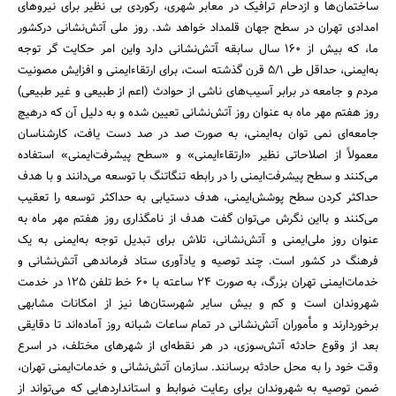
ساختمان‌ها و ازدحام ترافیک در معابر شهری، ‌رکوردی بی نظیر برای نیروهای
امدادی تهران در سطح جهان قلمداد خواهد شد. روز ملی آتش‌نشانی درکشور
ما، که بیش از 160 سال سابقه آتش‌نشانی دارد و‌این امر حکایت گر توجه
به‌ایمنی، حداقل طی 5/1 قرن گذشته است، برای ارتقاء‌ایمنی و افزایش مصونیت
مردم و جامعه در برابر آسیب‌های ناشی از حوادث (اعم از طبیعی و غیر طبیعی)‌
روز هفتم مهر ماه به عنوان روز آتش‌نشانی تعیین شده و به دلیل آن که درهیچ
جامعه‌ای نمی توان به‌ایمنی، به صورت صد در صد دست یافت، ‌کارشناسان
معمولاً از اصلاحاتی نظیر «ارتقاء‌‌ایمنی» و «سطح پیشرفت‌ایمنی» استفاده
می‌کنند و سطح پیشرفت‌ایمنی را در رابطه تنگاتنگ با توسعه می‌دانند و با هدف
حداکثر کردن سطح پوشش‌ایمنی، ‌هدف دستیابی به حداکثر توسعه را تعقیب
می‌کنند و با‌این نگرش می‌توان گفت هدف از نامگذاری روز هفتم مهر ماه به
عنوان روز ملی‌ایمنی و آتش‌نشانی، تلاش برای تبدیل توجه به‌ایمنی به یک
فرهنگ در کشور است. چند توصیه و یادآوری ستاد فرماندهی آتش‌نشانی و
خدمات‌ایمنی تهران بزرگ، ‌به صورت 24 ساعته با 60 خط تلفن 125 در خدمت
شهروندان است و کم و بیش سایر شهرستان‌ها نیز از امکانات مشابهی
برخوردارند و مأموران آتش‌نشانی در تمام ساعات شبانه روز آماده‌اند تا دقایقی
بعد از وقوع حادثه آتش‌سوزی، در هر نقطه‌ای از شهرهای مختلف، در اسرع
وقت خود را به محل حادثه برسانند. سازمان آتش‌نشانی و خدمات‌ایمنی تهران،
‌ضمن توصیه به شهروندان برای رعایت ضوابط و استانداردهایی که می‌تواند از