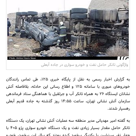
بانک، بیمه و سرمایه
مسکن و ساختمان
واژگونی تانکر حامل نفت و خودرو سواری در جاده آبعلی
به گزارش اخبار رسمی به نقل از پایگاه خبری 125، طی تماس رانندگان
خودروهای عبوری با سامانه 125 و اطلاع رسانی این حادثه، بلافاصله آتش
نشانان ایستگاه 26 به همراه تانکر آب و جرثقیل با هماهنگی ستاد فرماندهی
سازمان آتش نشانی تهران، ساعت 14:55 روز گذشته به جاده قدیم آبعلی
رهسپار شدند.
به گفته امیر مهدیانی مدیر منطقه سه عملیات آتش نشانی تهران، یک دستگاه
تانکر حامل مقدار بسیار زیادی نفت و یک دستگاه خودرو سواری پژو 405 با
چهار نفر سرنشین با یکدیگر برخورد کرده بودند که براثر این برخورد، خودرو