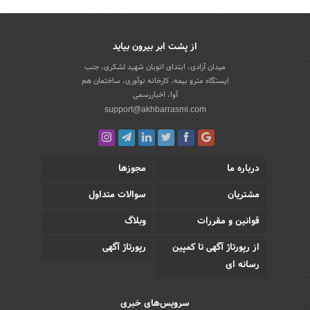
از پشت ابر بیرون بیاید
میدان آزادی، ابتدای اتوبان شهید لشکری، جنب
ایستگاه مترو بیمه، کارخانه نوآوری، ساختمان هم
آوا، اخباررسمی
support@akhbarrasmi.com
درباره ما
مجوزها
مشتریان
سوالات متداول
قوانین و مقررات
وبلاگ
از رپورتاژ آگهی تا کمپین
رپورتاژ آگهی
رسانه ای
سرویس‌های خبری