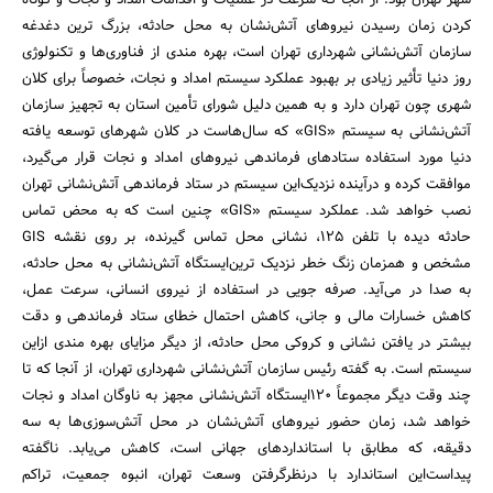
کردن زمان رسیدن نیروهای آتش‌نشان به محل حادثه، بزرگ ترین دغدغه
سازمان آتش‌نشانی شهرداری تهران است، بهره مندی از فناوری‌ها و تکنولوژی
روز دنیا تأثیر زیادی بر بهبود عملکرد سیستم امداد و نجات، خصوصاً برای کلان
شهری چون تهران دارد و به همین دلیل شورای تأمین استان به تجهیز سازمان
آتش‌نشانی به سیستم «GIS» که سال‌هاست در کلان شهرهای توسعه یافته
دنیا مورد استفاده ستادهای فرماندهی نیروهای امداد و نجات قرار می‌گیرد،
‌موافقت کرده و درآینده نزدیک‌این سیستم در ستاد فرماندهی آتش‌نشانی تهران
نصب خواهد شد. عملکرد سیستم «GIS» چنین است که به محض تماس
حادثه دیده با تلفن 125، ‌نشانی محل تماس گیرنده، ‌بر روی نقشه GIS
مشخص و همزمان زنگ خطر نزدیک ترین‌ایستگاه آتش‌نشانی به محل حادثه،
به صدا در می‌آید. صرفه جویی در استفاده از نیروی انسانی، ‌سرعت عمل،
‌کاهش خسارات مالی و جانی، ‌کاهش احتمال خطای ستاد فرماندهی و دقت
بیشتر در یافتن نشانی و کروکی محل حادثه، ‌از دیگر مزایای بهره مندی از‌این
سیستم است. به گفته رئیس سازمان آتش‌نشانی شهرداری تهران، از آنجا که تا
چند وقت دیگر مجموعاً 120‌ایستگاه آتش‌نشانی مجهز به ناوگان امداد و نجات
خواهد شد، ‌زمان حضور نیروهای آتش‌نشان در محل آتش‌سوزی‌ها به سه
دقیقه، ‌که مطابق با استانداردهای جهانی است، کاهش می‌یابد. ناگفته
پیداست‌این استاندارد با درنظرگرفتن وسعت تهران، انبوه جمعیت، تراکم