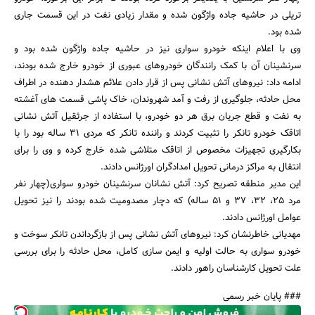
تریلی در حاشیه جاده واژگون شده و مقدار زیادی نفت در این قسمت جاری
شده بود.
وی با اعلام اینکه خودرو سواری نیز در حاشیه جاده واژگون شده بود و
سرنشینان آن با کمک رانندگان خودروهای عبوری از خودرو خارج شده بودند،
ادامه داد: نیروهای آتش نشانی پس از قرار دادن علائم هشدار دهنده در اطراف
محل حادثه، جلوگیری از رفت و آمد شهروندان، خاک پاشی قسمت های آغشته
به نفت و قطع جریان برق هر دو خودرو، با استفاده از جرثقیل آتش نشانی
اتاقک خودرو تانکر را تثبیت کردند و راننده تانکر که مردی 31 ساله بود را با
بکارگیری تجهیزات مخصوص از اتاقک متلاشی شده خارج کرده و وی را برای
انتقال به مراکز درمانی تحویل امدادگران اورژانس دادند.
این مدیر منطقه تصریح کرد: آتش نشانان سرنشینان خودرو سواری(چهار نفر
مرد 25، 32، 37 و 51 ساله) که دچار مصدومیت شده بودند را نیز تحویل
عوامل اورژانس دادند.
مهدیانی خاطرنشان کرد: نیروهای آتش نشانی پس از بازگرداندن تانکر سوخت و
خودرو سواری به حالت اولیه و ایمن سازی کامل، محل حادثه را برای بررسی
علت تحویل کارشناسان راهور دادند.
### پایان خبر رسمی