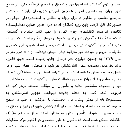
اخیر و لزوم گسترش فضاهای‌ایمن و تعمیق و تعمیم فرهنگ‌ایمنی، ‌در سطح
شهر تهران، برنامه‌هایی اصولی همچون آموزش شهروندان و‌ایجاد ساخت و
سازهای مناسب و مقاوم در برابر زلزله و مطابق با استانداردهای جهانی در
دستور کار قرار گرفت و‌این رویه کماکان ادامه دارد. هنوز هم‌این تعداد‌ایستگاه
تکافوی نیازهای کلانشهری چون تهران را نمی کند. بنابراین، گسترش
شبکه‌ایستگاه‌ها و آموزش شهروندان، همچنان درحال پیگیری است. کما‌این که
10‌ایستگاه جدید آتش‌نشانی درحال ساخت بوده و تعداد شهروندانی که برای
مقابله با حریق و حوادث غیر مترقبه دیگر آموزش دیده‌اند، ‌از 800 هزار نفر در
سال 1379 به چندین میلیون نفر درسال جاری رسیده است. طبق قانون،
درشرایط عادی محدوده عمل آتش‌نشانی هر شهر و منطقه، همان شهر و در
داخل محدوده همان منطقه است، ‌اما در شرایط اضطراری، با هماهنگی از طرف
مقام ذیصلاح و نیاز مراکز همجوار، فعالیت سازمان آتش‌نشانی و خدمات‌ایمنی
مرز و محدوده مشخصی ندارد و مأموران آن مؤظف هستند درهر کجا که
ضرورت اقتضا کند، به انجام وظیفه بپردازند. تجهیز آتش‌نشانی به
سیستم«GIS» از مدتی پیش، ‌برای نخستین بار درکشور و حتی در سطح
خاورمیانه، سامانه امداد و نجات سازمان آتش‌نشانی شهرداری تهران موفق به
کسب مجوز از شورای تأمین استان به منظور استفاده از سیستم «GIS»
اطلاعات مسکن شده است که تاکنون به طور انحصاری در اختیار مرکز مخابرات
شهر تهران بود. از آنجا که سرعت در عملیات و اقدامات امداد و نجات و کوتاه