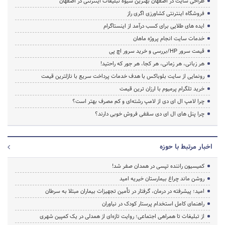
طراحی سایت در اصفهان بهترین شیوه تبلیغات اینترنتی در اصفهان
فروشگاه اینترنتی کشاورزی اگری راز
ایده های طلایی برای کسب درآمد از اینستاگرام
خدمات سایت انجام پروژه ماهان
قیمت سرور HP/بررسی و خرید سرور اچ پی
هر زبانی، هر زمانی، هر کجا، هر جور که راحتید!
رونمایی از سایت بلوباکس با هدف خدمات پرداخت سریع با نازلترین قیمت
خرید تلگرام پرمیوم با ارزان ترین قیمت
چرا لامپ ال ای دی از لامپ رشته‌ای و کم مصرف بهتر است؟
چرا پنل های ال ای دی سقفی فروش خوبی دارند؟
اخبار مرتبط با حوزه
کمیسیون راننده تپسی در همدان صفر شد!
روشن ماند چراغ بیمارستان خیریه امید
امید؛ پیشرفته در درمان، گرفتار در تأمین تجهیزات بیماران مبتلا به سرطان
راهنمای کامل استخدام پرستار کودک در نیاوران
از تبلیغات تا همراهی اجتماعی؛ روایت تازه‌ای از همدلی در یک کمپین شهری