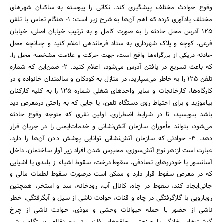
وقوع حوادث مختلف پیشگیری کند. نکاتی را پیوسته به ساکنان شهرهای
مختلف یادآوری کرده که اهم آن‌ها به شرح زیر است: 1- هنگام تماس با تلفن
125 آدرس محل حادثه را به صورت کامل و به ترتیب خیابان اصلی، خیابان
فرعی، کوچه و پلاک شهرداری به ستاد فرماندهی اعلام کنید و چنانچه محل
حادثه دریکی از بزرگراه‌ها واقع است، ‌جهت حرکت و علامت مشخصه محل را،
‌که باعث تسریع در یافتن آدرس می‌شود، اعلام کنید. 2- ضمن‌این که شماره
تلفن 125 را به خاطر می‌سپارید، ‌در منازل به کودکان و سالمندان خانواده و در
کارگاه‌ها، ‌کارخانجات و سایر واحدهای شغلی شماره 125 را به کلیه کارکنان
بیاموزید و برای احتیاط روی دستگاه تلفن، یا جایی که به راحتی درمعرض دید
باشد بنویسید، تا در شرایط اضطراری، اولین نفری که متوجه وقوع حادثه
می‌شود، بتواند مأموران سازمان آتش‌نشانی و خدمات‌ایمنی را در جریان قرار
دهد. 3- حوادثی که سازمان آتش‌نشانی توانایی پوشش دادن آن‌ها را دارد،
عبارت است از:‌هر نوع آتش‌سوزی، محبوس شدن افراد زیر آوار ساختمان، داخل
آسانسور یا خودروهای تصادفی، سقوط درخت، سقوط اشیاء از بلندی یا اشیایی
که در معرض سقوط قرار دارد و ممکن است درصورت سقوط لطمات مالی و
جانی‌ایجاد کند، ‌سقوط در چاه، ‌کانال آب، ‌رودخانه، ‌سد و استخر، ‌همچنین
رویارویی با گازگرفتگی در چاه و قنات، ‌حوادث ناشی از سیل و آبگرفتگی، ‌خطر
ناشی از حضور یا حمله حیوانات وحشی و موذی، حوادث ناشی از چرخ
گوشت‌های خانگی یا صنعتی، ‌حلقه‌های فلزی، ‌تسمه نقاله، دستگاه برش،