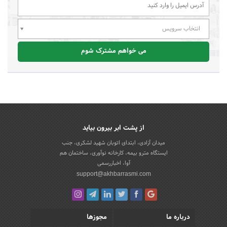
انتخاب سرویس
می خواهم مشترک شوم
از پشت ابر بیرون بیاید
میدان آزادی، ابتدای اتوبان شهید لشکری، جنب
ایستگاه مترو بیمه، کارخانه نوآوری، ساختمان هم
آوا، اخباررسمی
support@akhbarrasmi.com
درباره ما
مجوزها