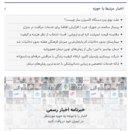
اخبار مرتبط با حوزه
علت بوق زدن دستگاه اکسیژن ساز چیست؟
پرستار سالمند در شهرک غرب | افزایش تقاضا برای خدمات مراقبت در منزل
مقایسه قیمت ایمپلنت کره ای و اروپایی؛ قدرت انتخاب از نظر هزینه و کیفیت
بیمارستان بدون دخانیات آذربایجان‌غربی میزبان فرهنگی هفته بدون دخانیات شد
درمان بواسیر با لیزر؛ یکی از روش‌های نوین درمان هموروئید
شرکت پرستاری پارسیان کلین؛ ارتقاء کیفیت زندگی با مراقبتی حرفه‌ای و دلسوزانه
ارائه خدمات تخصصی و زیبایی دندانپزشکی با جدیدترین روش‌های درمان
خبرنامه اخبار رسمی
اخبار را با توجه به حوزه موردنظر
در ایمیل خود دریافت کنید