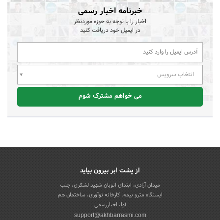
خبرنامه اخبار رسمی
اخبار را با توجه به حوزه موردنظر
در ایمیل خود دریافت کنید
انتخاب سرویس
می خواهم مشترک شوم
از پشت ابر بیرون بیاید
میدان آزادی، ابتدای اتوبان شهید لشکری، جنب
ایستگاه مترو بیمه، کارخانه نوآوری، ساختمان هم
آوا، اخباررسمی
support@akhbarrasmi.com