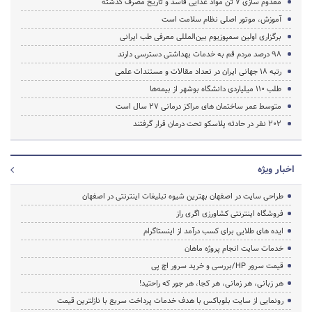
معدوم سازی 7 تن مواد غذایی فاسد و تاریخ مصرف گذشته
آموزش، موتور اصلی نظام سلامت است
برگزاری اولین سمپوزیوم بین‌المللی معرفی طب ایرانی
98 درصد مردم قم به خدمات بهداشتی دسترسی دارند
رتبه 18 جهانی ایران در تعداد مقالات و مستندات علمی
طلب ۱۱۰ میلیاردی دانشگاه بوشهر از بیمه‌ها
متوسط عمر ساختمان هاى مراکز درمانى 27 سال است
202 نفر در حادثه پلاسکو تحت درمان قرار گرفتند
اخبار ویژه
طراحی سایت در اصفهان بهترین شیوه تبلیغات اینترنتی در اصفهان
فروشگاه اینترنتی کشاورزی اگری راز
ایده های طلایی برای کسب درآمد از اینستاگرام
خدمات سایت انجام پروژه ماهان
قیمت سرور HP/بررسی و خرید سرور اچ پی
هر زبانی، هر زمانی، هر کجا، هر جور که راحتید!
رونمایی از سایت بلوباکس با هدف خدمات پرداخت سریع با نازلترین قیمت