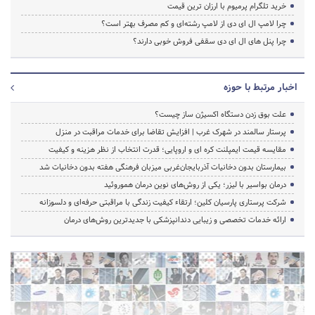
خرید تلگرام پرمیوم با ارزان ترین قیمت
چرا لامپ ال ای دی از لامپ رشته‌ای و کم مصرف بهتر است؟
چرا پنل های ال ای دی سقفی فروش خوبی دارند؟
اخبار مرتبط با حوزه
علت بوق زدن دستگاه اکسیژن ساز چیست؟
پرستار سالمند در شهرک غرب | افزایش تقاضا برای خدمات مراقبت در منزل
مقایسه قیمت ایمپلنت کره ای و اروپایی؛ قدرت انتخاب از نظر هزینه و کیفیت
بیمارستان بدون دخانیات آذربایجان‌غربی میزبان فرهنگی هفته بدون دخانیات شد
درمان بواسیر با لیزر؛ یکی از روش‌های نوین درمان هموروئید
شرکت پرستاری پارسیان کلین؛ ارتقاء کیفیت زندگی با مراقبتی حرفه‌ای و دلسوزانه
ارائه خدمات تخصصی و زیبایی دندانپزشکی با جدیدترین روش‌های درمان