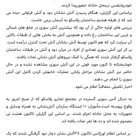
خودروتنفسی درمحل حادثه حضورپیدا کردند.
براساس این گزارش، هنگام رسیدن آتش نشانان دود و آتش فراوانی دیده می
شد که از طبقه هشتم ساختمان پلاسکو به آسمان برمی خاست.
بررسی های اولیه حاکی از آن بود که بیشترین آتش سوزی در ضلع های شمالی
و غربی این ساختمان رخ داده و همچنین آتش به بخش هایی از طبقات بالایی
آن سرایت کرد که هم اکنون توسط آتش نشانان آتش تحت کنترل درآمده است.
بر اثر این آتش سوزی تعدادی از افراد در میان دود و آتش در طبقات ساختمان
پلاسکو گرفتار شدند که همگی با کمک نیروهای آتش نشانی نجات یافتند.
خوشبختانه تا کنون مورد فوتی در این آتش سوزی مشاهده نشده و در حال
حاضر نیز آتش نشانان مراحل پایانی عملیات خاموش کردن کامل این آتش
سوزی را انجام می دهند.
اخبار تکمیلی متعاقباً اعلام می شود.
به دنبال آتس سوزی گسترده در مجتمع تجاری پلاسکو که از صبح امروز به
وقوع پیوسته است،مأموران 10 ایستگاه سازمان آتش‌نشانی به همراه وسایل و
تجهیزات به محل حادثه اعزام شدند. بر اساس این گزارش تاکنون هشت تن
مصدوم شده اند و ده ها نفر نجات یافته اند.
بر اساس اعلام اورژانس تاکنون 38آتش نشان دچار دود گرفتگی شدند که یک