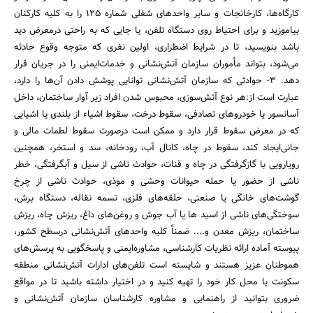
کارگاه‌ها، ‌کارخانجات و سایر واحدهای شغلی شماره 125 را به کلیه کارکنان
بیاموزید و برای احتیاط روی دستگاه تلفن، یا جایی که به راحتی درمعرض دید
باشد بنویسید، تا در شرایط اضطراری، اولین نفری که متوجه وقوع حادثه
می‌شود، بتواند مأموران سازمان آتش‌نشانی و خدمات‌ایمنی را در جریان قرار
دهد. 3- حوادثی که سازمان آتش‌نشانی توانایی پوشش دادن آن‌ها را دارد،
عبارت است از:‌هر نوع آتش‌سوزی، محبوس شدن افراد زیر آوار ساختمان، داخل
آسانسور یا خودروهای تصادفی، سقوط درخت، سقوط اشیاء از بلندی یا اشیایی
که در معرض سقوط قرار دارد و ممکن است درصورت سقوط لطمات مالی و
جانی‌ایجاد کند، ‌سقوط در چاه، ‌کانال آب، ‌رودخانه، ‌سد و استخر، ‌همچنین
رویارویی با گازگرفتگی در چاه و قنات، ‌حوادث ناشی از سیل و آبگرفتگی، ‌خطر
ناشی از حضور یا حمله حیوانات وحشی و موذی، حوادث ناشی از چرخ
گوشت‌های خانگی یا صنعتی، ‌حلقه‌های فلزی، ‌تسمه نقاله، دستگاه برش،
سوختگی‌های ناشی از اسید ‌ها یا آب جوش و روغن‌های داغ، ‌ریزش چاه، ریزش
ساختمان، ‌ریزش معدن و.... ضمناً کلیه واحدهای آتش‌نشانی درسطح کشور،
پیوسته آماده ارائه نظریات کارشناسی، ‌مشاوره‌ایمنی و پاسخگویی به پرسش‌های
هموطنان عزیز هستند و شایسته است تلفن‌های ادارات آتش‌نشانی منطقه
سکونت یا محل کار خود را تهیه کنید و در اختیار داشته باشید تا در مواقع
ضروری بتوانید از راهنمایی و مشاوره کارشناسان سازمان آتش‌نشانی و