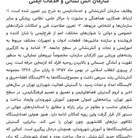
سازمان آتش نشانی و خدمات ایمنی
وظایف سازمان آتش‌نشانی و خدمات‌ایمنی به شرح زیر تعیین شده است:‌ 1-
ارتباط، ‌همکاری، هماهنگی و مشورت با مراکز علمی، نظامی، پزشکی و سایر
سازمان‌ها و اشخاص مربوطه. 2- تعیین صلاحیت فنی و امکانات شرکت‌های
خصوصی و دولتی با عنوان‌های مختلف، اعم از طرح‌ایمنی یا شارژ کننده و
فروشنده و سازنده ماشین‌ها، قطعات، ادوات و تجهیزات مختلف مربوط به
امور‌ایمنی و نجات و آتش‌نشانی در سطح جامعه. 3- اشاعه و به کارگیری
رشته‌های ورزشی بین کارکنان سازمان، مخصوصاً نیروهای عملیاتی، به منظور
تقویت و آمادگی جسمانی و بالابردن روحیه افراد که لازمه‌این حرفه است. پس
از پیروزی انقلاب اسلامی در بهمن ماه 1357 تا پایان سال 1368 مجموعه
آتش‌نشانی رشد سریعی داشت و مجموع‌ایستگاه‌ها به 26‌ایستگاه اطفاء‌حریق و
7‌ایستگاه امداد و نجات رسید. با گسترش فعالیت شهرداری تهران در سال‌های
اخیر و لزوم گسترش فضاهای‌ایمن و تعمیق و تعمیم فرهنگ‌ایمنی، ‌در سطح
شهر تهران، برنامه‌هایی اصولی همچون آموزش شهروندان و‌ایجاد ساخت و
سازهای مناسب و مقاوم در برابر زلزله و مطابق با استانداردهای جهانی در
دستور کار قرار گرفت و‌این رویه کماکان ادامه دارد. هنوز هم‌این تعداد‌ایستگاه
تکافوی نیازهای کلانشهری چون تهران را نمی کند. بنابراین، گسترش
شبکه‌ایستگاه‌ها و آموزش شهروندان، همچنان درحال پیگیری است. کما‌این که
10‌ایستگاه جدید آتش‌نشانی درحال ساخت بوده و تعداد شهروندانی که برای