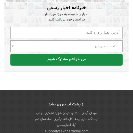
خبرنامه اخبار رسمی
اخبار را با توجه به حوزه موردنظر
در ایمیل خود دریافت کنید
انتخاب سرویس
می خواهم مشترک شوم
از پشت ابر بیرون بیاید
میدان آزادی، ابتدای اتوبان شهید لشکری، جنب
ایستگاه مترو بیمه، کارخانه نوآوری، ساختمان هم
آوا، اخباررسمی
support@akhbarrasmi.com