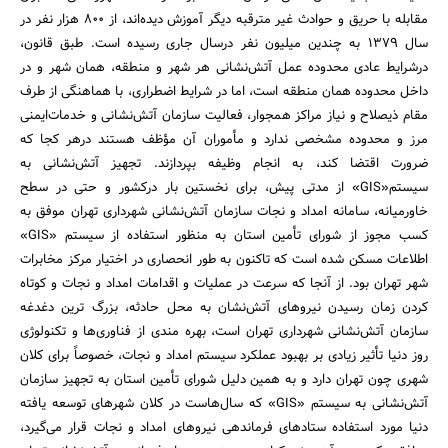
مقابله با حریق و حوادث غیر مترقبه دیگر آموزش دیده‌اند، ‌از 800 هزار نفر در
سال 1379 به چندین میلیون نفر درسال جاری رسیده است. طبق قانون،
درشرایط عادی محدوده عمل آتش‌نشانی هر شهر و منطقه، همان شهر و در
داخل محدوده همان منطقه است، ‌اما در شرایط اضطراری، با هماهنگی از طرف
مقام ذیصلاح و نیاز مراکز همجوار، فعالیت سازمان آتش‌نشانی و خدمات‌ایمنی
مرز و محدوده مشخصی ندارد و مأموران آن مؤظف هستند درهر کجا که
ضرورت اقتضا کند، به انجام وظیفه بپردازند. تجهیز آتش‌نشانی به
سیستم«GIS» از مدتی پیش، ‌برای نخستین بار درکشور و حتی در سطح
خاورمیانه، سامانه امداد و نجات سازمان آتش‌نشانی شهرداری تهران موفق به
کسب مجوز از شورای تأمین استان به منظور استفاده از سیستم «GIS»
اطلاعات مسکن شده است که تاکنون به طور انحصاری در اختیار مرکز مخابرات
شهر تهران بود. از آنجا که سرعت در عملیات و اقدامات امداد و نجات و کوتاه
کردن زمان رسیدن نیروهای آتش‌نشان به محل حادثه، بزرگ ترین دغدغه
سازمان آتش‌نشانی شهرداری تهران است، بهره مندی از فناوری‌ها و تکنولوژی
روز دنیا تأثیر زیادی بر بهبود عملکرد سیستم امداد و نجات، خصوصاً برای کلان
شهری چون تهران دارد و به همین دلیل شورای تأمین استان به تجهیز سازمان
آتش‌نشانی به سیستم «GIS» که سال‌هاست در کلان شهرهای توسعه یافته
دنیا مورد استفاده ستادهای فرماندهی نیروهای امداد و نجات قرار می‌گیرد،