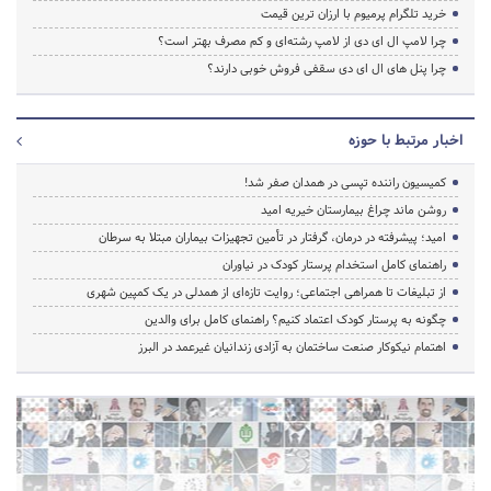
خرید تلگرام پرمیوم با ارزان ترین قیمت
چرا لامپ ال ای دی از لامپ رشته‌ای و کم مصرف بهتر است؟
چرا پنل های ال ای دی سقفی فروش خوبی دارند؟
اخبار مرتبط با حوزه
کمیسیون راننده تپسی در همدان صفر شد!
روشن ماند چراغ بیمارستان خیریه امید
امید؛ پیشرفته در درمان، گرفتار در تأمین تجهیزات بیماران مبتلا به سرطان
راهنمای کامل استخدام پرستار کودک در نیاوران
از تبلیغات تا همراهی اجتماعی؛ روایت تازه‌ای از همدلی در یک کمپین شهری
چگونه به پرستار کودک اعتماد کنیم؟ راهنمای کامل برای والدین
اهتمام نیکوکار صنعت ساختمان به آزادی زندانیان غیرعمد در البرز