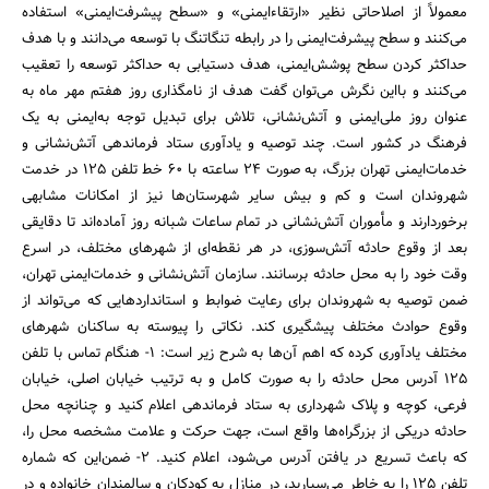
معمولاً از اصلاحاتی نظیر «ارتقاء‌‌ایمنی» و «سطح پیشرفت‌ایمنی» استفاده
می‌کنند و سطح پیشرفت‌ایمنی را در رابطه تنگاتنگ با توسعه می‌دانند و با هدف
حداکثر کردن سطح پوشش‌ایمنی، ‌هدف دستیابی به حداکثر توسعه را تعقیب
می‌کنند و با‌این نگرش می‌توان گفت هدف از نامگذاری روز هفتم مهر ماه به
عنوان روز ملی‌ایمنی و آتش‌نشانی، تلاش برای تبدیل توجه به‌ایمنی به یک
فرهنگ در کشور است. چند توصیه و یادآوری ستاد فرماندهی آتش‌نشانی و
خدمات‌ایمنی تهران بزرگ، ‌به صورت 24 ساعته با 60 خط تلفن 125 در خدمت
شهروندان است و کم و بیش سایر شهرستان‌ها نیز از امکانات مشابهی
برخوردارند و مأموران آتش‌نشانی در تمام ساعات شبانه روز آماده‌اند تا دقایقی
بعد از وقوع حادثه آتش‌سوزی، در هر نقطه‌ای از شهرهای مختلف، در اسرع
وقت خود را به محل حادثه برسانند. سازمان آتش‌نشانی و خدمات‌ایمنی تهران،
‌ضمن توصیه به شهروندان برای رعایت ضوابط و استانداردهایی که می‌تواند از
وقوع حوادث مختلف پیشگیری کند. نکاتی را پیوسته به ساکنان شهرهای
مختلف یادآوری کرده که اهم آن‌ها به شرح زیر است: 1- هنگام تماس با تلفن
125 آدرس محل حادثه را به صورت کامل و به ترتیب خیابان اصلی، خیابان
فرعی، کوچه و پلاک شهرداری به ستاد فرماندهی اعلام کنید و چنانچه محل
حادثه دریکی از بزرگراه‌ها واقع است، ‌جهت حرکت و علامت مشخصه محل را،
‌که باعث تسریع در یافتن آدرس می‌شود، اعلام کنید. 2- ضمن‌این که شماره
تلفن 125 را به خاطر می‌سپارید، ‌در منازل به کودکان و سالمندان خانواده و در