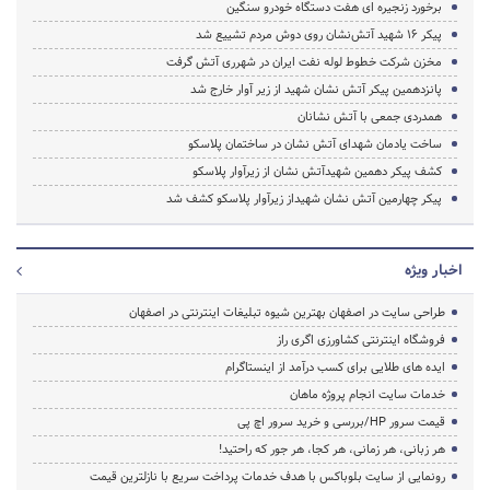
برخورد زنجیره ای هفت دستگاه خودرو سنگین
پیکر ۱۶ شهید آتش‌نشان روی دوش مردم تشییع شد
مخزن شرکت خطوط لوله نفت ایران در شهرری آتش گرفت
پانزدهمین پیکر آتش نشان شهید از زیر آوار خارج شد
همدردی جمعی با آتش نشانان
ساخت یادمان شهدای آتش نشان در ساختمان پلاسکو
کشف پیکر دهمین شهیدآتش نشان از زیرآوار پلاسکو
پیکر چهارمین آتش نشان شهیداز زیرآوار پلاسکو کشف شد
اخبار ویژه
طراحی سایت در اصفهان بهترین شیوه تبلیغات اینترنتی در اصفهان
فروشگاه اینترنتی کشاورزی اگری راز
ایده های طلایی برای کسب درآمد از اینستاگرام
خدمات سایت انجام پروژه ماهان
قیمت سرور HP/بررسی و خرید سرور اچ پی
هر زبانی، هر زمانی، هر کجا، هر جور که راحتید!
رونمایی از سایت بلوباکس با هدف خدمات پرداخت سریع با نازلترین قیمت