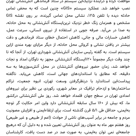
‌موافقت کرده و درآینده نزدیک‌این سیستم در ستاد فرماندهی آتش‌نشانی تهران
نصب خواهد شد. عملکرد سیستم «GIS» چنین است که به محض تماس
حادثه دیده با تلفن 125، ‌نشانی محل تماس گیرنده، ‌بر روی نقشه GIS
مشخص و همزمان زنگ خطر نزدیک ترین‌ایستگاه آتش‌نشانی به محل حادثه،
به صدا در می‌آید. صرفه جویی در استفاده از نیروی انسانی، ‌سرعت عمل،
‌کاهش خسارات مالی و جانی، ‌کاهش احتمال خطای ستاد فرماندهی و دقت
بیشتر در یافتن نشانی و کروکی محل حادثه، ‌از دیگر مزایای بهره مندی از‌این
سیستم است. به گفته رئیس سازمان آتش‌نشانی شهرداری تهران، از آنجا که تا
چند وقت دیگر مجموعاً 120‌ایستگاه آتش‌نشانی مجهز به ناوگان امداد و نجات
خواهد شد، ‌زمان حضور نیروهای آتش‌نشان در محل آتش‌سوزی‌ها به سه
دقیقه، ‌که مطابق با استانداردهای جهانی است، کاهش می‌یابد. ناگفته
پیداست‌این استاندارد با درنظرگرفتن وسعت تهران، انبوه جمعیت، تراکم
ساختمان‌ها و ازدحام ترافیک در معابر شهری، ‌رکوردی بی نظیر برای نیروهای
امدادی تهران در سطح جهان قلمداد خواهد شد. روز ملی آتش‌نشانی درکشور
ما، که بیش از 160 سال سابقه آتش‌نشانی دارد و‌این امر حکایت گر توجه
به‌ایمنی، حداقل طی 5/1 قرن گذشته است، برای ارتقاء‌ایمنی و افزایش مصونیت
مردم و جامعه در برابر آسیب‌های ناشی از حوادث (اعم از طبیعی و غیر طبیعی)‌
روز هفتم مهر ماه به عنوان روز آتش‌نشانی تعیین شده و به دلیل آن که درهیچ
جامعه‌ای نمی توان به‌ایمنی، به صورت صد در صد دست یافت، ‌کارشناسان