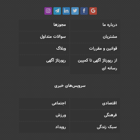
درباره ما
مجوزها
مشتریان
سوالات متداول
قوانین و مقررات
وبلاگ
از رپورتاژ آگهی تا کمپین
رپورتاژ آگهی
رسانه ای
سرویس‌های خبری
اقتصادی
اجتماعی
فرهنگی
ورزش
سبک زندگی
رویداد