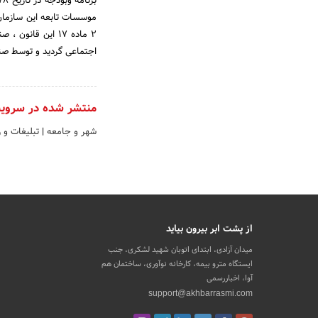
2 ماده 17 این قا
اجتماعی گردید و توسط صن
منتشر شده در سروی
شهر و جامعه
|
تبلیغات و 
از پشت ابر بیرون بیاید
میدان آزادی، ابتدای اتوبان شهید لشکری، جنب
ایستگاه مترو بیمه، کارخانه نوآوری، ساختمان هم
آوا، اخباررسمی
support@akhbarrasmi.com