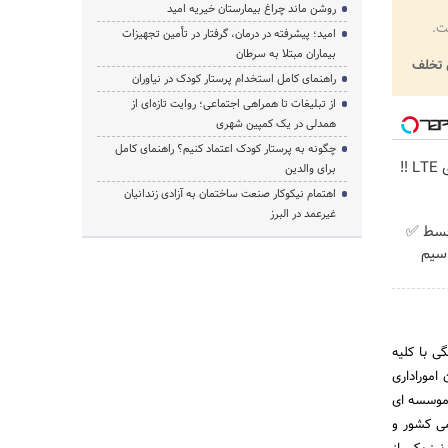
روشن ماند چراغ بیمارستان خیریه امید
ت.
امید؛ پیشرفته در درمان، گرفتار در تأمین تجهیزات
بیماران مبتلا به سرطان
تخلف
راهنمای کامل استخدام پرستار کودک در نیاوران
از تبلیغات تا همراهی اجتماعی؛ روایت تازه‌ای از
همدلی در یک کمپین شهری
چگونه به پرستار کودک اعتماد کنیم؟ راهنمای کامل
جشنواره فروش مودم های LTE ‼️
برای والدین
اهتمام نیکوکار صنعت ساختمان به آزادی زندانیان
غیرعمد در البرز
پیش پرداخت در 4 قسط ✅
 + سیم
اداره کل بازنشستگی با کلیه
اموراداری
کشوری به صورت موسسه ای
می کشور و