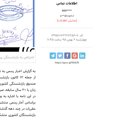
اطلاعات تماس
889*****
in**@cspf.ir
[نمایش اطلاعات]
کد: 13951106226725807
چهارشنبه 6 بهمن 95 ساعت 11:45
اعتراض به بازنشستگی پیش از مو
https://goo.gl/5ftiUN
به گزارش اخبار رسمی به 
از جمله ۱۲ کان
صندوق بازنشستگی کشوری 
زنان با ۲۰ سال سابقه، صرف نظر از سن، اعلام می کنیم.
در این نامه با اشاره ب
براساس آمار رسمی منتشر
مقررات در چند دهه گذشته 
بازنشستگان کشوری متشکل