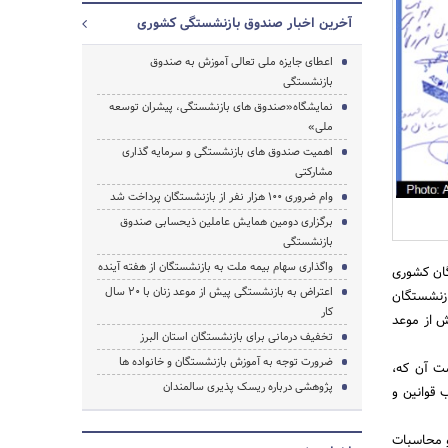
آخرین اخبار صندوق بازنشستگی کشوری
اعطای جایزه ملی تعالی آموزش به صندوق
بازنشستگی
نمایشگاه«صندوق های بازنشستگی، پیشران توسعه
ملی»
اهمیت صندوق های بازنشستگی و سرمایه گذاری
جستجو
مشارکتی
وام ضروری ۱۰۰ هزار نفر از بازنشستگان پرداخت شد
برگزاری دومین همایش عاملین ذیحسابی صندوق
بازنشستگی
واگذاری سهام بیمه ملت به بازنشستگان از هفته آینده
گان کشوری
اعتراض به بازنشستگی پیش از موعد زنان با ۲۰ سال
ازنشستگان
کار
 از موعد
تخفیف درمانی برای بازنشستگان استان البرز
ضرورت توجه به آموزش بازنشستگان و خانواده ها
ت آن که،
پژوهشی درباره ریسک پذیری سالمندان
قوانین و
و محاسبات