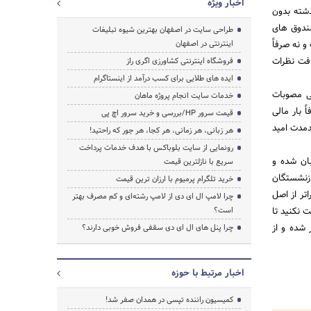
اخبار ویژه
ذشته بدون
صندوق های
طراحی سایت در اصفهان بهترین شیوه تبلیغات
 نه صرفاً
اینترنتی در اصفهان
افت نظرات
فروشگاه اینترنتی کشاورزی اگری راز
ایده های طلایی برای کسب درآمد از اینستاگرام
لی مصوبات
خدمات سایت انجام پروژه ماهان
رفاً بار مالی
قیمت سرور HP/بررسی و خرید سرور اچ پی
ندمدت امید
هر زبانی، هر زمانی، هر کجا، هر جور که راحتید!
رونمایی از سایت بلوباکس با هدف خدمات پرداخت
ان شده و
سریع با نازلترین قیمت
ازنشستگان
خرید تلگرام پرمیوم با ارزان ترین قیمت
تر از اصل
چرا لامپ ال ای دی از لامپ رشته‌ای و کم مصرف بهتر
 نکنید تا
است؟
 شده و از
چرا پنل های ال ای دی سقفی فروش خوبی دارند؟
اخبار مرتبط با حوزه
کمیسیون راننده تپسی در همدان صفر شد!