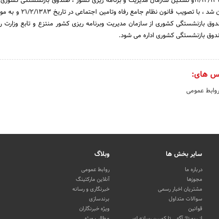
برنامه وبودجه در تاریخ 11/12/1378و تشکیل سازمان مدیریت و برنامه ریزی کشور ، صندوق بازنشستگی کشو
موسسات تابعه این سازمان شد ، با تصویب قانون نظا
نون ، صندوق بازنشستگی کشوری از سازمان مدیریت وبرنامه ریزی کشور منتزع و تابع وزارت ر
دوق بازنشستگی کشوری اداره می شود.
س های:
روابط عمومی
سایر بخش ها
وبلاگ
درباره ما
روابط عمومی
مجوزها
آنلاین مارکتینگ
مشتریان اخبار رسمی
خبرنگاری و رسانه
سوالات متداول
برندسازی
قوانین
ویژه خبرنگاران
از رپورتاژ آگهی تا کمپین رسانه ای
مطالب ویژه