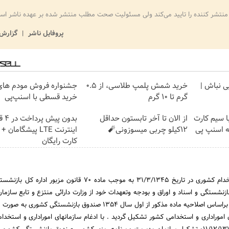
منتشر کننده را تایید می‌کند ولی مسئولیت صحت مطلب منتشر شده بر عهده ناشر اس
پروفایل ناشر
گزارش 
یی نباش |
خرید شمش پلمپ طلاسی، از ۰.۵
گرم تا ۱۰ گرم
خرید قسطی با اسنپ‌پی
واره اینترنت LTE با سیم کارت
از الان تا آخر تابستون حداقل
بدون 
12کیلو چربی میسوزونی🧨
اینترنت LTE پیشگامان
کارت رایگان
پس از تصویب قانون استخدام کشوری در تاریخ 31/3/1345 به موجب ماده 70 قانون مزبور 
نشستگی و اسناد و اوراق و بودجه وتعهدات خود از وزارت دارائی منتزع و تابع سازمان 
واستخدامی کشور گردید و براساس اصلاحیه ماده مذکور از اول سال 1354 صندوق بازنشستگی 
موراداری و استخدامی کشور تشکیل گردید . با ادغام سازمانهای اموراداری و استخدا