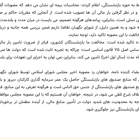
ط به حوزه بازنشستگی، اعلام کردند: محاسبات بیمه ای نشان می دهد که مصوبات گ
و در نظر گرفتن بار مالی آن ها تصویب شده است. از آنجایی که مقررات حاکم بر 
ین نسلی است، بنابراین، پیامدهای هرگونه تصمیم، می بایست در میان مدت و بلندمدت و
 شود و به همین دلیل، از شورای نگهبان تقاضا داریم ضمن بررسی همه جانبه و دری
الفت با این مصوبه تاکید دارد، توجه نمایند.
ده تاکید شده است: مخالفت ما بازنشستگان کشوری، فراتر از ضرورت تامین بار ما
مجلس شورای اسلامی بر اساس اصل ۷۵ قانون اساسی است؛ چراکه به تجربه ثابت شده است که دولت ها ص
اه مدت (سال اول اجرا) تامین می کند، بنابراین نمی توان به اجرای این تعهدات برای بل
ضاء کننده نامه، خواهان رد مصوبه اخیر مجلس شورای اسلامی توسط شورای نگهب
یی که منابع صندوق های بازنشستگی حاصل یک عمر سرمایه گذاری کارکنان دیروز و ب
ع صندوق های بازنشستگی از جنس حق الناس است و هرگونه تعرض به این منابع، فرا
 خلاف شرع تلقی می شود، در نتیجه، خواهان آن هستیم که با این مصوبه مجلس موافقت
جه به محدودیت های شدید دولت در تأمین منابع مالی، از آینده مطمئن تر برخوردار
 بازنشستگی نیز جلوگیری شود.