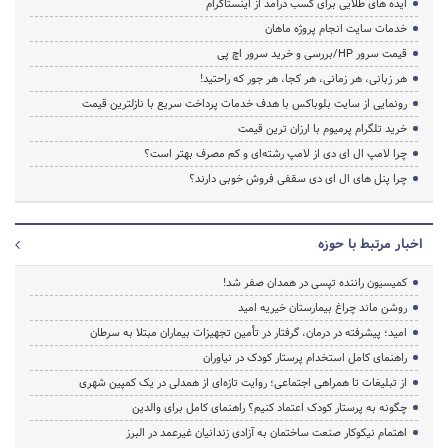
ایده های طلایی برای کسب درآمد از اینستاگرام
خدمات سایت انجام پروژه ماهان
قیمت سرور HP/بررسی و خرید سرور اچ پی
هر زبانی، هر زمانی، هر کجا، هر جور که راحتید!
رونمایی از سایت بلوباکس با هدف خدمات پرداخت سریع با نازلترین قیمت
خرید تلگرام پرمیوم با ارزان ترین قیمت
چرا لامپ ال ای دی از لامپ رشته‌ای و کم مصرف بهتر است؟
چرا پنل های ال ای دی سقفی فروش خوبی دارند؟
اخبار مرتبط با حوزه
کمیسیون راننده تپسی در همدان صفر شد!
روشن ماند چراغ بیمارستان خیریه امید
امید؛ پیشرفته در درمان، گرفتار در تأمین تجهیزات بیماران مبتلا به سرطان
راهنمای کامل استخدام پرستار کودک در نیاوران
از تبلیغات تا همراهی اجتماعی؛ روایت تازه‌ای از همدلی در یک کمپین شهری
چگونه به پرستار کودک اعتماد کنیم؟ راهنمای کامل برای والدین
اهتمام نیکوکار صنعت ساختمان به آزادی زندانیان غیرعمد در البرز