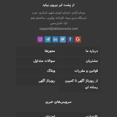
از پشت ابر بیرون بیاید
میدان آزادی، ابتدای اتوبان شهید لشکری، جنب
ایستگاه مترو بیمه، کارخانه نوآوری، ساختمان هم
آوا، اخباررسمی
support@akhbarrasmi.com
درباره ما
مجوزها
مشتریان
سوالات متداول
قوانین و مقررات
وبلاگ
از رپورتاژ آگهی تا کمپین
رپورتاژ آگهی
رسانه ای
سرویس‌های خبری
اقتصادی
اجتماعی