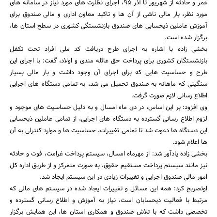
عمر و حادثه از شهریور تا آذر ۹۵، اجرای نظارت های مورد نیاز در سامانه های
مورد نظر، بار مالی ناشی از آن ها و تاکید معاون اداری و مالی صندوق برای
آموزش عاملین ذیحسابی های صندوق بازنشستگی کشوری در سطح استان ها،
برگزار شده است.
بخشی زاده با اشاره به اجرای طرح دریافت کد ملی افراد تحت تکفل
بازنشستگان کشوری برای پرداخت حق عائله مندی و اولاد، گفت: با اجرای این
طرح و حساسیت هایی که برای اجرای آن وجود داشت و بار مالی بسیار
سنگینی که ماهانه به صندوق تحمیل می شد، به تمامی دستگاه های اجرایی
اطلاع رسانی لازم صورت گرفت.
جستجو
وی افزود: بر این اساس، در دی ماه امسال و به دلیل حساسیت های موجود و
لزوم اطلاع رسانی گسترده به دستگاه های اجرایی، از تمامی عاملین ذیحسابی
این دستگاه ها دعوت شد تا تمامی تغییرات، حساسیت ها و موارد کنترلی به آن
ها اعلام شود.
بخشی زاده یادآور شد: از مهرماه امسال، سیستم پرداخت غرامت، فوت و حادثه
نیز مانند سیستم پرداخت مستقیم حقوق، به صورت متمرکز و از طریق اداره کل
امور مالی صندوق اجرایی و تغییرات زیادی در این سیستم ایجاد شد.
اوتصریح کرد: همه این مسائل و تغییرات ایجاد شده در سیستم های مالی که
مرتبط با فعالیت ذیحسابان است، نیاز به آموزش و اطلاع رسانی گسترده و
تخصصی داشت که با تلاش صندوق و همکاری استان ها، این همایش برگزار