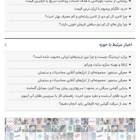
رونمایی از سایت بلوباکس با هدف خدمات پرداخت سریع با نازلترین قیمت
خرید تلگرام پرمیوم با ارزان ترین قیمت
چرا لامپ ال ای دی از لامپ رشته‌ای و کم مصرف بهتر است؟
چرا پنل های ال ای دی سقفی فروش خوبی دارند؟
اخبار مرتبط با حوزه
پراپ تریدینگ چیست و چرا بین تریدرهای ایرانی محبوب شده است؟
ارتقا و بهینه سازی سایت وبرانو
معرفی سنجور؛ مجموعه‌ای از ابزارهای آنلاین محاسبات و سنجش
معرفی سنجور؛ مجموعه‌ای از ابزارهای آنلاین محاسبات و سنجش
ردیابی گوشی سرقتی در مشهد | سریع‌ترین روش پیدا کردن موبایل گمشده
خرید طلای آب‌شده و نقره بدون اجرت؛ راهنمای کار با سرویس طلای آپِ اینوی
بعد از سرقت گوشی چه کارهایی باید انجام دهیم؟