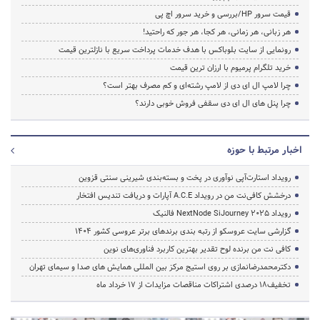
قیمت سرور HP/بررسی و خرید سرور اچ پی
هر زبانی، هر زمانی، هر کجا، هر جور که راحتید!
رونمایی از سایت بلوباکس با هدف خدمات پرداخت سریع با نازلترین قیمت
خرید تلگرام پرمیوم با ارزان ترین قیمت
چرا لامپ ال ای دی از لامپ رشته‌ای و کم مصرف بهتر است؟
چرا پنل های ال ای دی سقفی فروش خوبی دارند؟
اخبار مرتبط با حوزه
رویداد استارت‌آپی نوآوری در پخت و بسته‌بندی شیرینی سنتی قزوین
درخشش کافی‌نت من در رویداد A.C.E آپارات و دریافت تندیس افتخار
رویداد NextNode SiJourney 2025 فالنیک
گزارشی سایت عروسکو از رتبه بندی برندهای برتر عروسی کشور 1404
کافی نت من برنده لوح تقدیر بهترین کاربرد فناوری‌های نوین
دکترمحمدرضانمازی بر روی استیج مرکز بین المللی همایش های صدا و سیمای تهران
تخفیف‌18 درصدی اشتراکات مناقصات مزایدات از 17 خرداد ماه