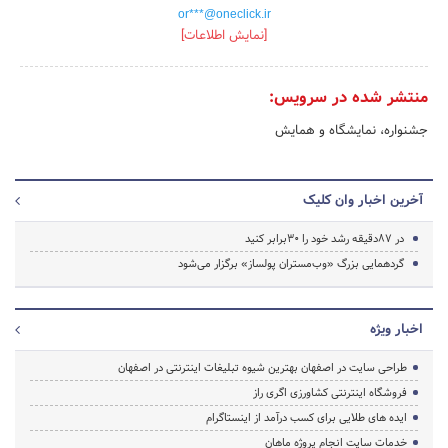
or***@oneclick.ir
[نمایش اطلاعات]
منتشر شده در سرویس:
جشنواره، نمایشگاه و همایش
آخرین اخبار وان کلیک
در 87دقیقه رشد خود را 30برابر کنید
گردهمایی بزرگ «وب‌مستران پولساز» برگزار می‌شود
اخبار ویژه
طراحی سایت در اصفهان بهترین شیوه تبلیغات اینترنتی در اصفهان
فروشگاه اینترنتی کشاورزی اگری راز
ایده های طلایی برای کسب درآمد از اینستاگرام
خدمات سایت انجام پروژه ماهان