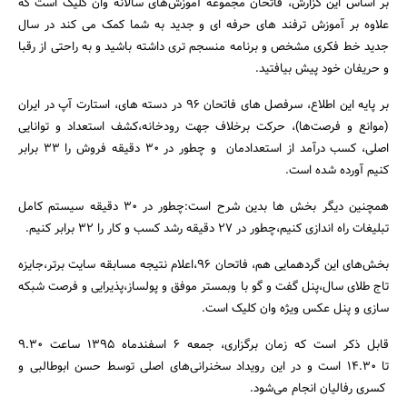
بر اساس این گزارش، فاتحان مجموعه آموزش‌های سالانه وان کلیک است که
علاوه بر آموزش ترفند های حرفه ای و جدید به شما کمک می کند در سال
جدید خط فکری مشخص و برنامه منسجم تری داشته باشید و به راحتی از رقبا
و حریفان خود پیش بیافتید.
بر پایه این اطلاع، سرفصل های فاتحان ۹۶ در دسته های، استارت آپ در ایران
جستجو
(موانع و فرصت‌ها)، حرکت برخلاف جهت رودخانه،کشف استعداد و توانایی
اصلی، کسب درآمد از استعدادمان و چطور در ۳۰ دقیقه فروش را ۳۳ برابر
کنیم آورده شده است.
همچنین دیگر بخش ها بدین شرح است:چطور در ۳۰ دقیقه سیستم کامل
تبلیغات راه اندازی کنیم،چطور در ۲۷ دقیقه رشد کسب و کار را ۳۲ برابر کنیم.
بخش‌های این گردهمایی هم، فاتحان ۹۶،اعلام نتیجه مسابقه سایت برتر،جایزه
تاج طلای سال،پنل گفت و گو با وبمستر موفق و پولساز،پذیرایی و فرصت شبکه
سازی و پنل عکس ویژه وان کلیک است.
قابل ذکر است که زمان برگزاری، جمعه ۶ اسفندماه ۱۳۹۵ ساعت ۹.۳۰
تا ۱۴.۳۰ است و در این رویداد سخنرانی‌های اصلی توسط حسن ابوطالبی و
کسری رفالیان انجام می‌شود.