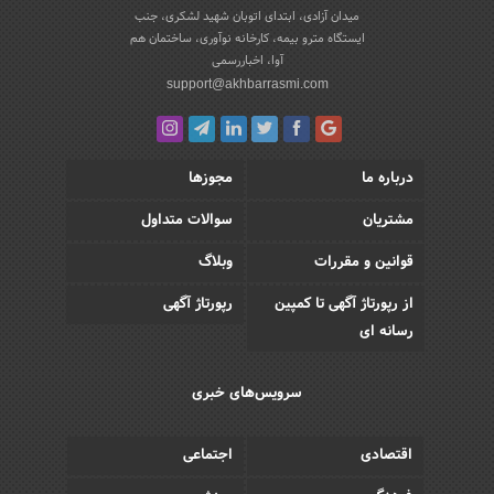
میدان آزادی، ابتدای اتوبان شهید لشکری، جنب
ایستگاه مترو بیمه، کارخانه نوآوری، ساختمان هم
آوا، اخباررسمی
support@akhbarrasmi.com
درباره ما
مجوزها
مشتریان
سوالات متداول
قوانین و مقررات
وبلاگ
از رپورتاژ آگهی تا کمپین
رپورتاژ آگهی
رسانه ای
سرویس‌های خبری
اقتصادی
اجتماعی