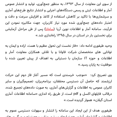
از سوی این معاونت از سال 1393، به منظور جمع‌آوری، تولید و انتشار عمومی
آمار و اطلاعات ثبتی و رسمی دستگاه‌های اجرایی و انتشار نتایج طرح‌های آماری
و سرشماری‌ها با تاکید بر کاهش استفاده از کاغذ و افزایش سرعت و دقت و
اعتبار داده‌های جمع‌آوری شده مورد نیاز کاربران، جهت مکانیزه نمودن این
فرآیند، سامانه آمار و اطلاعات نوین آریا (
ساوانا
) پس از طی مراحل آزمایشی
برای نخستین بار در استان در سال 1395 راه‌اندازی شد.»
وحید طیفوری ادامه داد: «فاز نخست این تحول عظیم با همت، اراده و ایمان به
توانایی­ های متخصصان شرکت فاوانا و با تلاش همکاران معاونت آمار و
اطلاعات و حوزه IT سازمان با دستیابی به اهداف از پیش تعیین شده با
موفقیت به پایان رسید.»
وی تصریح کرد: «موجب خرسندی است که مسیر آغاز فاز دوم این حرکت
ارزشمند که حاصل آن دسترسی محققان، برنامه‌ریزان، تصمیم‌گیران و سایر
کابران عمومی به اطلاعات و گزارش‌های آماری، به صورت داده‌های تجمیع شده،
درقالب فایل­های اکسل و pdf است، از طریق راه اندازی «سامانه اطلاعات آماری
استان گیلان» هموار گردیده است.»
جستجو
طیفوری هدف از این ایجاد این سامانه را انتشار و سهولت دسترسی عموم به