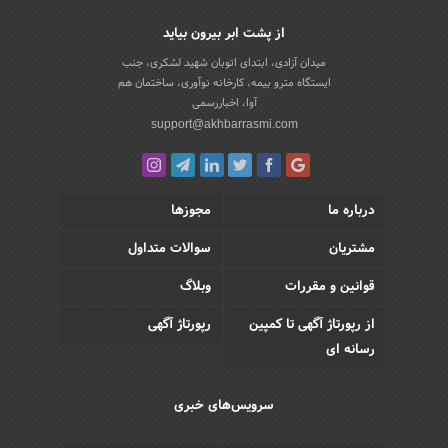
از پشت ابر بیرون بیاید
میدان آزادی، ابتدای اتوبان شهید لشکری، جنب
ایستگاه مترو بیمه، کارخانه نوآوری، ساختمان هم
آوا، اخباررسمی
support@akhbarrasmi.com
درباره ما
مجوزها
مشتریان
سوالات متداول
قوانین و مقررات
وبلاگ
از رپورتاژ آگهی تا کمپین
رپورتاژ آگهی
رسانه ای
سرویس‌های خبری