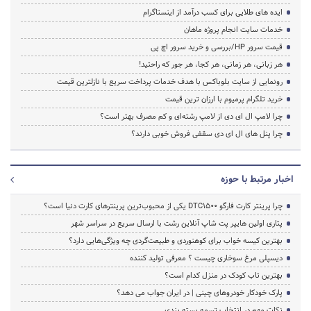
ایده های طلایی برای کسب درآمد از اینستاگرام
خدمات سایت انجام پروژه ماهان
قیمت سرور HP/بررسی و خرید سرور اچ پی
هر زبانی، هر زمانی، هر کجا، هر جور که راحتید!
رونمایی از سایت بلوباکس با هدف خدمات پرداخت سریع با نازلترین قیمت
خرید تلگرام پرمیوم با ارزان ترین قیمت
چرا لامپ ال ای دی از لامپ رشته‌ای و کم مصرف بهتر است؟
چرا پنل های ال ای دی سقفی فروش خوبی دارند؟
اخبار مرتبط با حوزه
چرا پرینتر کارت فارگو DTC1500 یکی از محبوب‌ترین پرینترهای کارت دنیا است؟
پتاری اولین هایپر پت شاپ آنلاین رشت با ارسال سریع در سراسر شهر
بهترین کیسه خواب برای کوهنوردی و طبیعت‌گردی چه ویژگی‌هایی دارد؟
دیسپلی مرغ سوخاری چیست ؟ معرفی تولید کننده
بهترین تاب کودک در منزل کدام است؟
پارک خودکار خودروهای چینی | در ایران جواب می دهد؟
نکات مهم در انتخاب تسمه بسته بندی