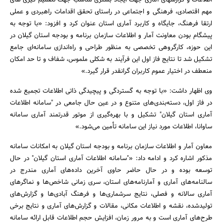
اطلاعات و گزارش­های آماری جهت ایجاد بستری مناسب جهت تصمیم ­گیری ­های
مهم اقتصادی، فرهنگی و اجتماعی در راستای تحقق اقدامات راهبردی و عملی‌
ارتقا فرهنگ، جایگاه و کاربرد آماری استان عنوان کرد و افزود: «با توجه به
پیشگام بودن معاونت آمار و اطلاعات سازمان برنامه و بودجه استان گیلان در
این حوزه، کارگروهی تخصصی به منظور طراحی و راه‌اندازی سامانه‌ای جامع
تشکیل شد تا نتایج فاز اول این فرآیند به شکلی ملموس، شفاف و تا حد امکان
منعطف در اختیار عموم کاربران گرانقدر قرار گیرد.»
وی اظهار داشت: «با توجه به گستردگی و پیچیدگی ذاتی اطلاعات تجمیع شده
در فاز اول، دسته‌بندی‌های متنوع و در عین حال جامعی در "سامانه اطلاعات
آماری استان گیلان" تشکیل و با بهره‌گیری از موتور قدرتمند آماری سامانه
ساوانا، اطلاعات مورد نیاز این سامانه تأمین می‌شود.»
معاون آمار و اطلاعات سازمان برنامه و بودجه استان گیلان به امکانات سامانه
مذکور اشاره کرد و ادامه داد: «"سامانه اطلاعات آماری استان گیلان" در حال
توسعه بوده و در حال حاضر حاوی آخرین داده‌های آماری مندرج در
سالنامه‌های آماری و آمارنامه‌های استان، سری زمانی شاخص‌ها و نماگرهای
آماری سالانه و فصلی، نتایج سرشماری‌‌ها و فرهنگ آبادی‌ها و گزارش‌های
تولید‌شده، نقشه و اطلاعات مکانی، مقالات و گزارش‌های آماری و نتایج برخی
طرح‌های آماری است و به مرور زمان، افزایش حجم اطلاعات قابل ارائه سامانه