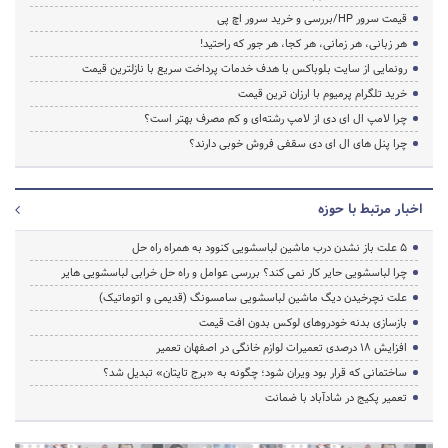
قیمت سرور HP/بررسی و خرید سرور اچ پی
هر زبانی، هر زمانی، هر کجا، هر جور که راحتید!
رونمایی از سایت بلوباکس با هدف خدمات پرداخت سریع با نازلترین قیمت
خرید تلگرام پرمیوم با ارزان ترین قیمت
چرا لامپ ال ای دی از لامپ رشته‌ای و کم مصرف بهتر است؟
چرا پنل های ال ای دی سقفی فروش خوبی دارند؟
اخبار مرتبط با حوزه
5 علت باز نشدن درب ماشین لباسشویی کنوود به همراه راه حل
چرا لباسشویی حایر کار نمی کند؟ بررسی عوامل و راه حل خرابی لباسشویی هایر
علت نچرخیدن دیگ ماشین لباسشویی سامسونگ (قدیمی و اتوماتیک)
بازسازی بدنه خودروهای لوکس بدون افت قیمت
افزایش ۱۸ درصدی تعمیرات لوازم خانگی در اصفهان تعمیر
ساختمانی که قرار بود ویران شود؛ چگونه به «برج تایتان» تبدیل شد؟
تعمیر پکیج در شادآباد با ضمانت