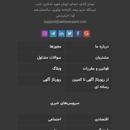
میدان آزادی، ابتدای اتوبان شهید لشکری، جنب
ایستگاه مترو بیمه، کارخانه نوآوری، ساختمان هم
آوا، اخباررسمی
support@akhbarrasmi.com
درباره ما
مجوزها
مشتریان
سوالات متداول
قوانین و مقررات
وبلاگ
از رپورتاژ آگهی تا کمپین
رپورتاژ آگهی
رسانه ای
سرویس‌های خبری
اقتصادی
اجتماعی