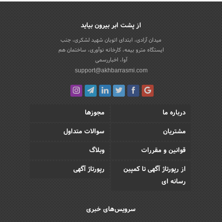
از پشت ابر بیرون بیاید
میدان آزادی، ابتدای اتوبان شهید لشکری، جنب
ایستگاه مترو بیمه، کارخانه نوآوری، ساختمان هم
آوا، اخباررسمی
support@akhbarrasmi.com
درباره ما
مجوزها
مشتریان
سوالات متداول
قوانین و مقررات
وبلاگ
از رپورتاژ آگهی تا کمپین
رپورتاژ آگهی
رسانه ای
سرویس‌های خبری