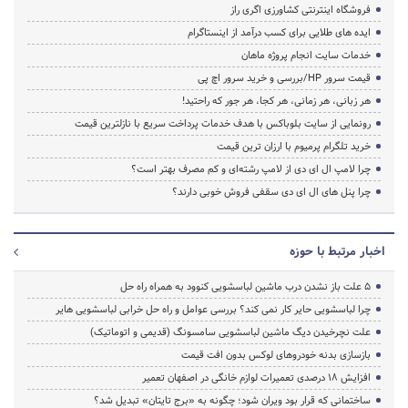
فروشگاه اینترنتی کشاورزی اگری راز
ایده های طلایی برای کسب درآمد از اینستاگرام
خدمات سایت انجام پروژه ماهان
قیمت سرور HP/بررسی و خرید سرور اچ پی
هر زبانی، هر زمانی، هر کجا، هر جور که راحتید!
رونمایی از سایت بلوباکس با هدف خدمات پرداخت سریع با نازلترین قیمت
خرید تلگرام پرمیوم با ارزان ترین قیمت
چرا لامپ ال ای دی از لامپ رشته‌ای و کم مصرف بهتر است؟
چرا پنل های ال ای دی سقفی فروش خوبی دارند؟
اخبار مرتبط با حوزه
5 علت باز نشدن درب ماشین لباسشویی کنوود به همراه راه حل
چرا لباسشویی حایر کار نمی کند؟ بررسی عوامل و راه حل خرابی لباسشویی هایر
علت نچرخیدن دیگ ماشین لباسشویی سامسونگ (قدیمی و اتوماتیک)
بازسازی بدنه خودروهای لوکس بدون افت قیمت
افزایش ۱۸ درصدی تعمیرات لوازم خانگی در اصفهان تعمیر
ساختمانی که قرار بود ویران شود؛ چگونه به «برج تایتان» تبدیل شد؟