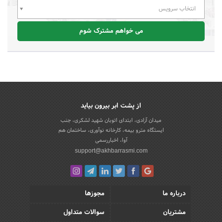
انتخاب سرویس
می خواهم مشترک شوم
از پشت ابر بیرون بیاید
میدان آزادی، ابتدای اتوبان شهید لشکری، جنب
ایستگاه مترو بیمه، کارخانه نوآوری، ساختمان هم
آوا، اخباررسمی
support@akhbarrasmi.com
درباره ما
مجوزها
مشتریان
سوالات متداول