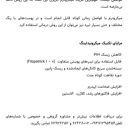
موضعی نیست. مهم‌ترین مزیت میکرودرم ابریژن این است که این روش کاملا
بی‌عارضه است.
میکرودرم با فواصل زمانی کوتاه قابل انجام است و در پوست‌های با رنگ
مختلف و حتی بسیار تیره نیز می‌توان از این روش درمانی استفاده کرد.
مزایای تکنیک میکرونیدلینگ
جستجو
-کاهش ریسک PIH
-قابل استفاده برای تیپ‌های پوستی متفاوت (Fitzpatrick I – v)
-بسته‌شدن سریع کانال‌های ایجادشده و ریسک پایین
-دوره نقاهت کوتاه ‌مدت
-افزایش ضخامت اپیدرم
-افزایش فاکتورهای رشد، کلاژن، الاستین
برای دریافت اطلاعات بیش‌تر و مشاوره گروهی و خصوصی با شماره‌های
تلفن09371295454، 66428002 و 66926252 تماس بگیرید.