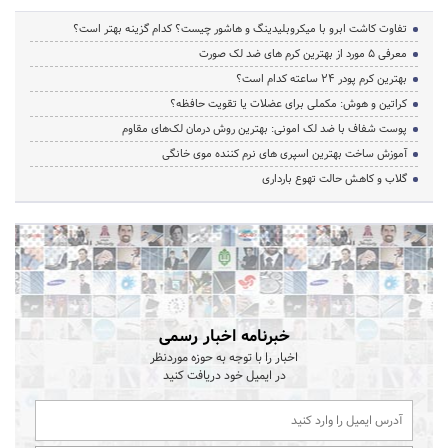
تفاوت کاشت ابرو با میکروبلیدینگ و هاشور چیست؟ کدام گزینه بهتر است؟
معرفی 5 مورد از بهترین کرم های ضد لک صورت
بهترین کرم پودر 24 ساعته کدام است؟
کراتین و هوش: مکملی برای عضلات یا تقویت حافظه؟
پوست شفاف با ضد لک امونی: بهترین روش درمان لک‌های مقاوم
آموزش ساخت بهترین اسپری های نرم‌ کننده موی خانگی
گلاب و کاهش حالت تهوع بارداری
خبرنامه اخبار رسمی
اخبار را با توجه به حوزه موردنظر
در ایمیل خود دریافت کنید