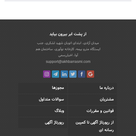
از پشت ابر بیرون بیاید
میدان آزادی، ابتدای اتوبان شهید لشکری، جنب
ایستگاه مترو بیمه، کارخانه نوآوری، ساختمان هم
آوا، اخباررسمی
support@akhbarrasmi.com
درباره ما
مجوزها
مشتریان
سوالات متداول
قوانین و مقررات
وبلاگ
از رپورتاژ آگهی تا کمپین
رپورتاژ آگهی
رسانه ای