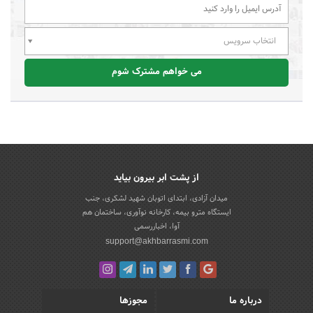
انتخاب سرویس
می خواهم مشترک شوم
از پشت ابر بیرون بیاید
میدان آزادی، ابتدای اتوبان شهید لشکری، جنب
ایستگاه مترو بیمه، کارخانه نوآوری، ساختمان هم
آوا، اخباررسمی
support@akhbarrasmi.com
درباره ما
مجوزها