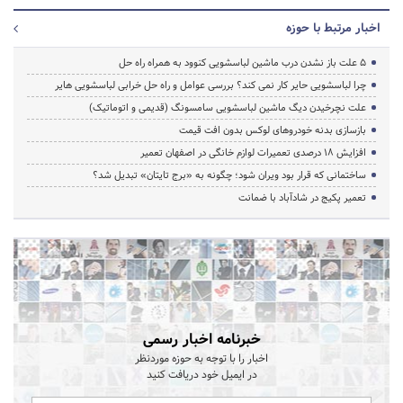
اخبار مرتبط با حوزه
5 علت باز نشدن درب ماشین لباسشویی کنوود به همراه راه حل
چرا لباسشویی حایر کار نمی کند؟ بررسی عوامل و راه حل خرابی لباسشویی هایر
علت نچرخیدن دیگ ماشین لباسشویی سامسونگ (قدیمی و اتوماتیک)
بازسازی بدنه خودروهای لوکس بدون افت قیمت
افزایش ۱۸ درصدی تعمیرات لوازم خانگی در اصفهان تعمیر
ساختمانی که قرار بود ویران شود؛ چگونه به «برج تایتان» تبدیل شد؟
تعمیر پکیج در شادآباد با ضمانت
خبرنامه اخبار رسمی
اخبار را با توجه به حوزه موردنظر
در ایمیل خود دریافت کنید