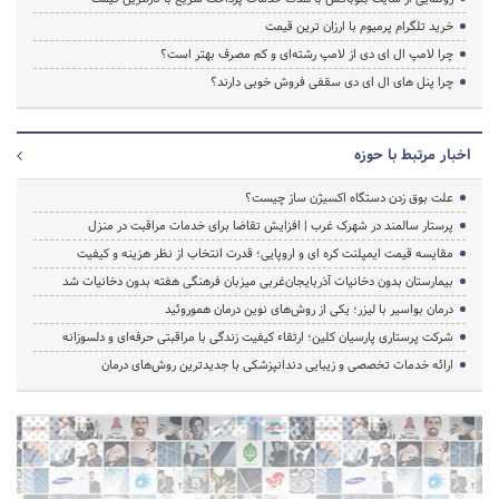
خرید تلگرام پرمیوم با ارزان ترین قیمت
چرا لامپ ال ای دی از لامپ رشته‌ای و کم مصرف بهتر است؟
چرا پنل های ال ای دی سقفی فروش خوبی دارند؟
اخبار مرتبط با حوزه
علت بوق زدن دستگاه اکسیژن ساز چیست؟
پرستار سالمند در شهرک غرب | افزایش تقاضا برای خدمات مراقبت در منزل
مقایسه قیمت ایمپلنت کره ای و اروپایی؛ قدرت انتخاب از نظر هزینه و کیفیت
بیمارستان بدون دخانیات آذربایجان‌غربی میزبان فرهنگی هفته بدون دخانیات شد
درمان بواسیر با لیزر؛ یکی از روش‌های نوین درمان هموروئید
شرکت پرستاری پارسیان کلین؛ ارتقاء کیفیت زندگی با مراقبتی حرفه‌ای و دلسوزانه
ارائه خدمات تخصصی و زیبایی دندانپزشکی با جدیدترین روش‌های درمان