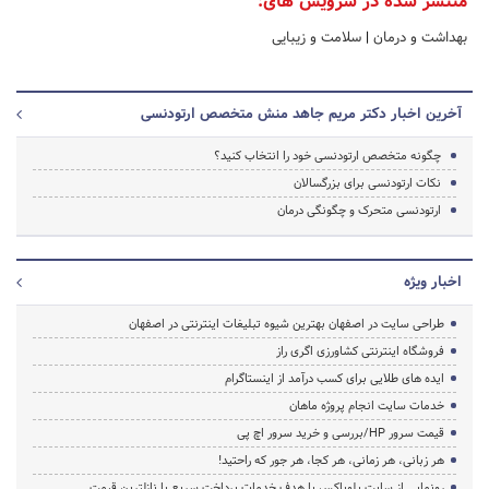
منتشر شده در سرویس های:
بهداشت و درمان
|
سلامت و زیبایی
آخرین اخبار دکتر مریم جاهد منش متخصص ارتودنسی
چگونه متخصص ارتودنسی خود را انتخاب کنید؟
نکات ارتودنسی برای بزرگسالان
ارتودنسی متحرک و چگونگی درمان
اخبار ویژه
طراحی سایت در اصفهان بهترین شیوه تبلیغات اینترنتی در اصفهان
فروشگاه اینترنتی کشاورزی اگری راز
ایده های طلایی برای کسب درآمد از اینستاگرام
خدمات سایت انجام پروژه ماهان
قیمت سرور HP/بررسی و خرید سرور اچ پی
هر زبانی، هر زمانی، هر کجا، هر جور که راحتید!
رونمایی از سایت بلوباکس با هدف خدمات پرداخت سریع با نازلترین قیمت