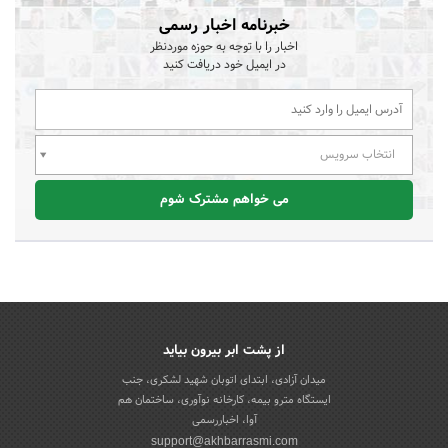
خبرنامه اخبار رسمی
اخبار را با توجه به حوزه موردنظر
در ایمیل خود دریافت کنید
انتخاب سرویس
می خواهم مشترک شوم
از پشت ابر بیرون بیاید
میدان آزادی، ابتدای اتوبان شهید لشکری، جنب
ایستگاه مترو بیمه، کارخانه نوآوری، ساختمان هم
آوا، اخباررسمی
support@akhbarrasmi.com