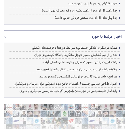
خرید تلگرام پرمیوم با ارزان ترین قیمت
چرا لامپ ال ای دی از لامپ رشته‌ای و کم مصرف بهتر است؟
چرا پنل های ال ای دی سقفی فروش خوبی دارند؟
اخبار مرتبط با حوزه
مدرک مربیگری آمادگی جسمانی؛ شرایط، دوره‌ها و فرصت‌های شغلی
تقدیر از تیم گشایش مسیر «چهل‌سالگی» باشگاه کوهنوردی تهران
رشته تربیت بدنی: مسیر تحصیلی و فرصت‌های شغلی آینده
چگونه رشته تربیت بدنی می‌تواند مسیر شغلی شما را تغییر دهد
هر آنچه باید درباره کارت‌های فوتبالی کلکسیونی کیمدی بدانید
اصول طراحی تمرینی چیست؟ راهنمای جامع دوره آموزشی برای مربیان و ورزشکاران
پایه‌گذار کلیستنیکس در شهرستان رامهرمز، گواهینامه رسمی مربیگری و داوری