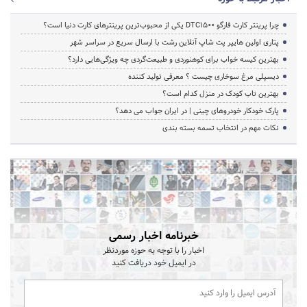
چرا پرینتر کارت فارگو DTC1500 یکی از محبوب‌ترین پرینترهای کارت دنیا است؟
پتاری اولین هایپر پت شاپ آنلاین رشت با ارسال سریع در سراسر شهر
بهترین کیسه خواب برای کوهنوردی و طبیعت‌گردی چه ویژگی‌هایی دارد؟
دیسپلی مرغ سوخاری چیست ؟ معرفی تولید کننده
بهترین تاب کودک در منزل کدام است؟
پارک خودکار خودروهای چینی | در ایران جواب می دهد؟
نکات مهم در انتخاب تسمه بسته بندی
خبرنامه اخبار رسمی
اخبار را با توجه به حوزه موردنظر
در ایمیل خود دریافت کنید