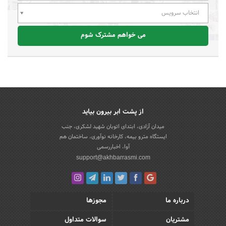
انتخاب سرویس
می خواهم مشترک شوم
از پشت ابر بیرون بیاید
میدان آزادی، ابتدای اتوبان شهید لشکری، جنب
ایستگاه مترو بیمه، کارخانه نوآوری، ساختمان هم
آوا، اخباررسمی
support@akhbarrasmi.com
درباره ما
مجوزها
مشتریان
سوالات متداول