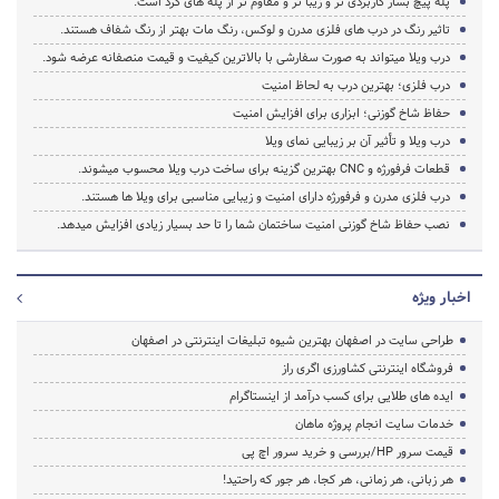
پله پیچ بسار کاربردی تر و زیبا تر و مقاوم تر از پله های گرد است.
تاثیر رنگ در درب های فلزی مدرن و لوکس، رنگ مات بهتر از رنگ شفاف هستند.
درب ویلا میتواند به صورت سفارشی با بالاترین کیفیت و قیمت منصفانه عرضه شود.
درب فلزی؛ بهترین درب به لحاظ امنیت
حفاظ شاخ گوزنی؛ ابزاری برای افزایش امنیت
درب ویلا و تأثیر آن بر زیبایی نمای ویلا
قطعات فرفورژه و CNC بهترین گزینه برای ساخت درب ویلا محسوب میشوند.
درب فلزی مدرن و فرفورژه دارای امنیت و زیبایی مناسبی برای ویلا ها هستند.
نصب حفاظ شاخ گوزنی امنیت ساختمان شما را تا حد بسیار زیادی افزایش میدهد.
اخبار ویژه
طراحی سایت در اصفهان بهترین شیوه تبلیغات اینترنتی در اصفهان
فروشگاه اینترنتی کشاورزی اگری راز
ایده های طلایی برای کسب درآمد از اینستاگرام
خدمات سایت انجام پروژه ماهان
قیمت سرور HP/بررسی و خرید سرور اچ پی
هر زبانی، هر زمانی، هر کجا، هر جور که راحتید!