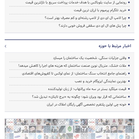
رونمایی از سایت بلوباکس با هدف خدمات پرداخت سریع با نازلترین قیمت
خرید تلگرام پرمیوم با ارزان ترین قیمت
چرا لامپ ال ای دی از لامپ رشته‌ای و کم مصرف بهتر است؟
چرا پنل های ال ای دی سقفی فروش خوبی دارند؟
اخبار مرتبط با حوزه
وقتی جزئیات سنگی، شخصیت یک ساختمان را میسازد
ملات خشک، متریال نوین صنعت ساختمان که هزینه‌ های اجرا را کاهش میدهد!
راهنمای جامع انتخاب سنگ ساختمان؛ از نمای لوکس تا کفپوش‌های اقتصادی
بهترین نمایندگی ایزوگام خرید و نصب
قیمت میلگرد بستر در سه ماه پرالتهاب؛ از زبان تولیدکننده
ساختمانی که قرار بود ویران شود؛ چگونه به «برج تایتان» تبدیل شد؟
خونه چی اولین پلتفرم تخصصی آگهی رایگان املاک در ایران