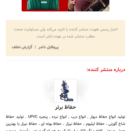
اخبار رسمی هویت منتشر کننده را تایید می‌کند ولی مسئولیت صحت
مطلب منتشر شده بر عهده ناشر است.
پروفایل ناشر
گزارش تخلف
درباره منتشر کننده:
حفاظ برتر
تولید انواع حفاظ دیوار , انواع درب , انواع نرده , پنجره UPVC . تولید حفاظ
شاخ گوزنی ، حفاظ لیلیوم ، حفاظ نیزاز ، حفاظ بوته ای ، حفاظ نیزار با بهترین
جوش صنعتی co2 ورنگ الکترو استاتیک به همراه گوره نصب آموزش دیده و