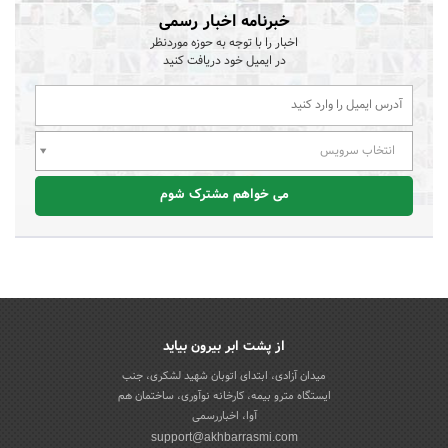
خبرنامه اخبار رسمی
اخبار را با توجه به حوزه موردنظر
در ایمیل خود دریافت کنید
انتخاب سرویس
می خواهم مشترک شوم
از پشت ابر بیرون بیاید
میدان آزادی، ابتدای اتوبان شهید لشکری، جنب
ایستگاه مترو بیمه، کارخانه نوآوری، ساختمان هم
آوا، اخباررسمی
support@akhbarrasmi.com