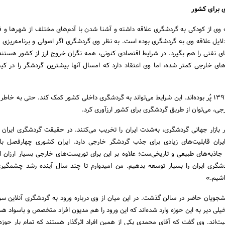
برای کشور
ه وی از کودکی به گردشگری علاقه داشته و آشنا شدن با آدم‌های مختلف از شهرها و 
لایل علاقه وی به گردشگری بوده است. به نظر وی گردشگری اگر اصولی و برنامه‌ریزی 
ی نفتی را هم بگیرد. در شرایط اقتصادی کنونی، همه نگران خروج ارز از کشور هستند
رهای خارجی کمتر شده‌، اما وی اعتقاد دارد که امسال آنها بیشترین گردشگر را در 
هتل‌های کیش از آذرماه ۱۳۹۷ پُر بوده‌اند. این شرایط می‌تواند به گردشگری داخلی کشور کمک کند. حتی به خا
جی، می‌توان از طریق گردشگری برای کشور ارزآوری کرد.
در بازار جهانی گردشگری، به‌شدت ایران را تخریب می‌کنند. در حقیقت گردشگری ایران 
ان قابلیت‌های زیادی برای جذب گردشگر خارجی دارد. ایران کشوری چهارفصل با 
ز جاذبه‌های طبیعی و تاریخی‌ست؛ علاوه بر این برای توریست‌های خارجی بسیار ارزان ا
دشگری ایران را بسیار توسعه بدهیم. من امیدوارم تا چند سال آینده رشد چشمگیر
اشیم.»
انشجویان حاضر در سالن گذشت. در این میان از وی درباره ورود به گردشگری آنلاین س
لی دیر به این حوزه وارد شده‌اند که این ورود را هم مدیون افراد متخصص و باسواد هس
ت‌اند. وی گفت که آقای محمدی یکی از همین افراد اثرگذار هستند که تمام بار حوز