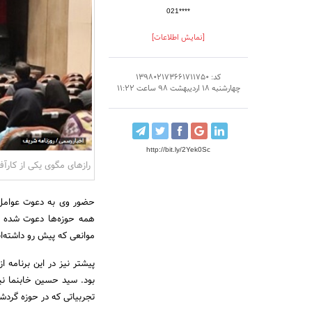
021****
[نمایش اطلاعات]
کد: 139802173661711750
چهارشنبه 18 اردیبهشت 98 ساعت 11:22
http://bit.ly/2Yek0Sc
رازهای مگوی یکی از کارآف
حضور وی به دعوت عوامل بر
همه حوزه‌ها دعوت شده بو
موانعی که پیش رو داشته‌ان
پیشتر نیز در این برنامه
بود. سید حسین خابنما نیز
تجربیاتی که در حوزه گردش