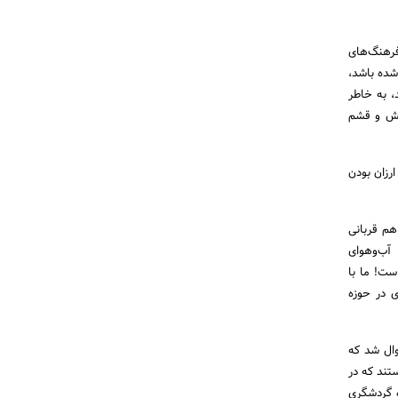
فرهنگ‌های
شده باشد،
، به خاطر
کیش و قشم
طر ارزان بودن
هم قربانی
آب‌وهوای
ست! ما با
ی در حوزه
وال شد که
تند که در
ه گردشگری