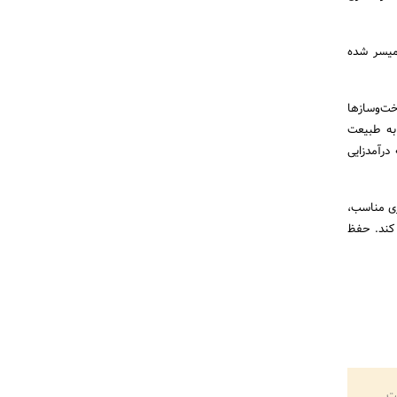
 میسر شده
خت‌وسازها
به طبیعت
درآمدزایی
زی مناسب،
 کند. حفظ
ت.