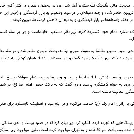
 مدیریت مالی هُلدینگ تک ستاره، آغاز شد. وی که به‌عنوان همراه در کنار آقای خابنم
یبون حاضر شده و چند دقیقه‌ای را در مورد وضعیتِ بدِ بازار گردشگری و رُقبای این ح
در حذف واسطه‌ها در بازار گردشگری و به‌ تبع آن کاهش قیمت‌ها، تبیین کردند.
ک ستاره، تمام حجم گستردۀ کارها زیر نظر مستقیم خابنماست و وی بر تمام قسمت
د.
دی، سید حسین خابنما به دعوت مجری برنامه، پشت تریبون حاضر شد و در مقدمه‌ای
ود پرداخت. وی از کودکی خود گفت و این مسئله را که از همان کودکی به دنبال کا
مجری برنامه سؤالاتی را از خابنما پرسید و وی به‌خوبی به تمام سوالات پاسخ داد
ز ورود به حوزه گردشگری پرسید و وی گفت که به برکت حضور امام رضا (ع) در شهر
شگری فعالیت داشته است.
ی به زائران امام رضا (ع) خدمت می‌کردم و در ایام عید و تعطیلات تابستان، برای هتل
ریسک‌هایی که تجربه کرده، اشاره کرد. وی بیان کرد که در حدود بیست و اندی سالگی، م
اد شده بود، پشت سر گذاشته و به تهران مهاجرت کرده است. دلیل مهاجرت وی، تمرکز 