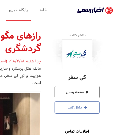
اخبار
خانه
پایگاه خبری
رسمی
-
رازهای مگوی
منتشر کننده:
اخبار
گردشگری
تایید
شده
چهارشنبه 98/2/18
،
(اخبا
مالک هتل پرستاره و ساری
شرکت‌ها،
هواپیما و تورِ کی سفر، 
کی سفر
سازمان‌ها
است.
و
صفحه رسمی
روابط
دنبال کنید
عمومی‌ها
اطلاعات تماس