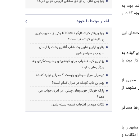
چرا پنل های ال ای دی سقفی فروش خوبی دارند؟
ا بود، به
وزه گفت و
اخبار مرتبط با حوزه
‌های این
چرا پرینتر کارت فارگو DTC1500 یکی از محبوب‌ترین
پرینترهای کارت دنیا است؟
پتاری اولین هایپر پت شاپ آنلاین رشت با ارسال
 کوتاه به
سریع در سراسر شهر
ر بود، با
بهترین کیسه خواب برای کوهنوردی و طبیعت‌گردی چه
ویژگی‌هایی دارد؟
دیسپلی مرغ سوخاری چیست ؟ معرفی تولید کننده
. مجری از
بهترین تاب کودک در منزل کدام است؟
 مشهد، از
پارک خودکار خودروهای چینی | در ایران جواب می
دهد؟
نکات مهم در انتخاب تسمه بسته بندی
‌ها مسافر
شهد را با
امکانات و