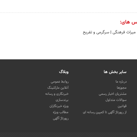
س های:
میراث فرهنگی
|
سرگرمی و تفریح
سایر بخش ها
وبلاگ
درباره ما
روابط عمومی
مجوزها
آنلاین مارکتینگ
مشتریان اخبار رسمی
خبرنگاری و رسانه
سوالات متداول
برندسازی
قوانین
ویژه خبرنگاران
از رپورتاژ آگهی تا کمپین رسانه ای
مطالب ویژه
رپورتاژ آگهی