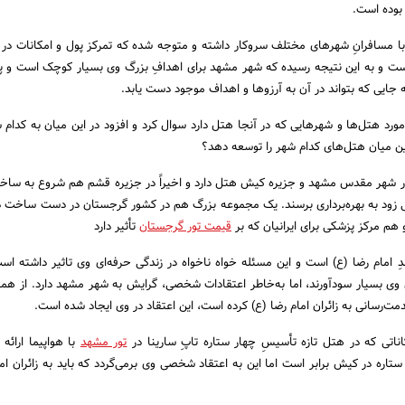
 بوده است.
با مسافرانِ شهرهای مختلف سروکار داشته و متوجه شده که تمرکز پول و امکانات در 
ست و به این نتیجه رسیده که شهر مشهد برای اهدافِ بزرگ وی بسیار کوچک است و 
 جایی که بتواند در آن به آرزوها و اهداف موجود دست یابد.
رد هتل‌ها و شهرهایی که در آنجا هتل دارد سوال کرد و افزود در این میان به کدام 
ین میان هتل‌های کدام شهر را توسعه دهد؟
ر شهر مقدس مشهد و جزیره کیش هتل دارد و اخیراً در جزیره قشم هم شروع به سا
ی زود به بهره‌برداری برسند. یک مجموعه بزرگ هم در کشور گرجستان در دست ساخت د
م مرکز پزشکی برای ایرانیان که بر
قیمت تور گرجستان
تأثیر دارد
دِ امام رضا (ع) است و این مسئله خواه ناخواه در زندگی حرفه‌ای وی تاثیر داشته اس
 بسیار سودآورند، اما به‌خاطر اعتقادات شخصی‌، گرایش به شهر مشهد دارد. از همان
‌رسانی به زائران امام رضا (ع) کرده است، این اعتقاد در وی ایجاد شده است.
اناتی که در هتل تازه تأسیسِ چهار ستاره تاپِ سارینا در
تور مشهد
با هواپیما ارائه 
اره‌ در کیش برابر است اما این به اعتقاد شخصی وی برمی‌گردد که باید به زائران اما