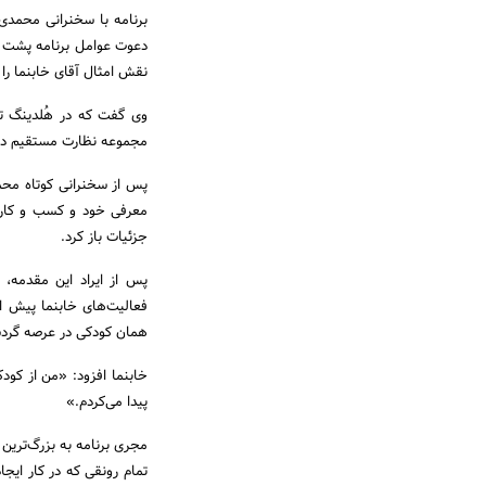
برنامه با سخنرانی محمدی،
دعوت عوامل برنامه پشت تر
نقش امثال آقای خابنما را 
وی گفت که در هُلدینگ ت
مجموعه نظارت مستقیم دار
پس از سخنرانی کوتاه محم
معرفی خود و کسب و کار خ
جزئیات باز کرد.
پس از ایراد این مقدمه، 
فعالیت‌های خابنما پیش ا
همان کودکی در عرصه گرد
خابنما افزود: «من از کودک
پیدا می‌کردم.»
مجری برنامه به بزرگ‌ترین 
تمام رونقی که در کار ایج