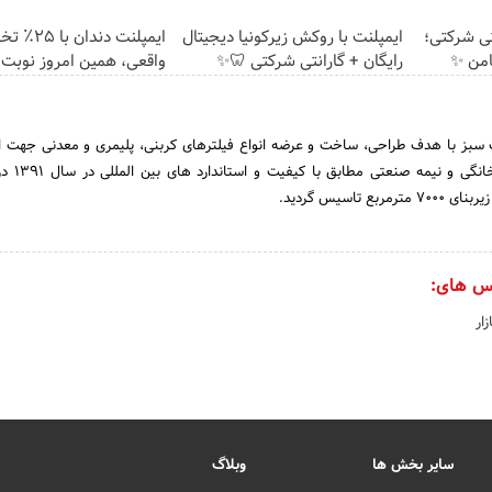
ارانتی شرکتی؛
ایمپلنت با روکش زیرکونیا دیجیتال
ایمپلنت دندان 
امن ✨
رایگان + گارانتی شرکتی 🦷✨
واقعی، همین امروز نوبت 
سبز با هدف طراحی، ساخت و عرضه انواع فیلترهای کربنی، پلیمری و معدنی جهت ا
دستگاه های تصفیه آب 
س های:
ار
سایر بخش ها
وبلاگ