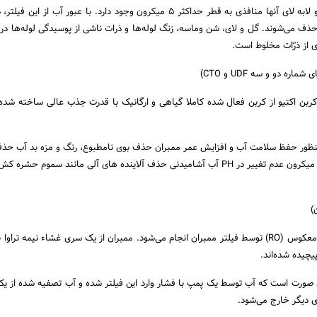
این الیاف فشرده شده‌اند و لابه لای آنها منافذی به قطر حداکثر ۵ میکرون وجود دارد. با عبور آب از
ون از آب حذف می‌شوند. گل و لای، شن وماسه، زنگ لوله‌ها و ذرات ناشی از پوسیدگی لوله‌ها در
 از ذرّات مخلوط است.
ه دو و سه UDF و CTO)
کربن اکتیو از کربن فعال شده کاملا گیاهی و ارگانیک با قدرت جذب عالی ساخته شده‌ان
منظور حفظ سلامت آب و افزایش عمر ممبران حذف بوی نامطبوع، رنگ و مزه بد آب حذ
ذرات ریز کمتر از ۵ میکرون عدم تغییر در PH آب آشامیدنی حذف آلاینده های آلی مانند سموم حشره
)
در این مرحله فرایند اسمز معکوس (RO) توسط فیلتر ممبران انجام می‌شود. ممبران از یک سری غشاء نیمه تر
چیده شده‌اند.
ین صورت است که آب توسط یک پمپ با فشار وارد این فیلتر شده و آب تصفیه شده از ی
 دیگر خارج می‌شود.