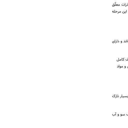
 این فیلتر، ذرات معلّق
 این مرحله
د و دارای
ف کامل
 کش و مواد
اوا بسیار نازک
ک سو و آب