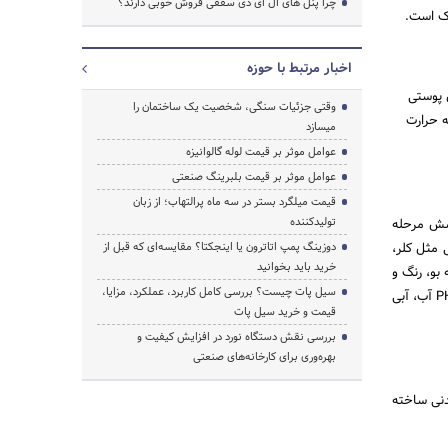
چرا پنل های ال ای دی سقفی فروش خوبی دارند؟
جستجو
اک است.
اخبار مرتبط با حوزه
 پوستی
وقتی جزئیات سنگی، شخصیت یک ساختمان را
ه حرارت
میسازد
عوامل موثر بر قیمت لوله گالوانیزه
عوامل موثر بر قیمت بلبرینگ صنعتی
قیمت میلگرد بستر در سه ماه پرالتهاب؛ از زبان
تولیدکننده
 شش مرحله
 مثل کلر،
دوزینگ پمپ اتاترون یا اینجکتا؟ مقایسه‌ای که قبل از
خرید باید بخوانید
بو، رنگ و
سیل پات چیست؟ بررسی کامل کاربرد، عملکرد، مزایا،
طعم نامطبوع را حذف کرده و در نهایت با افزودن مواد مغذی معدنی مثل کلسیم، پتاسیم، منیزیم و … و افزایش PH آب، آبی
قیمت و خرید سیل پات
بررسی نقش دستگاه نورد در افزایش کیفیت و
بهره‌وری برای کارخانه‌های صنعتی
یدنی ساخته