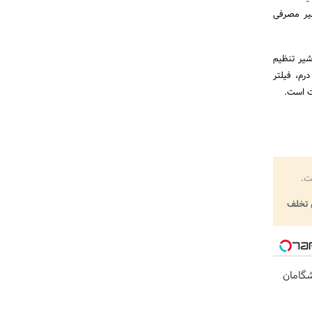
رای فیلترهای پیش تصفیه درم 100% گیاهی، شیر مصرفی
شیر تنظیم
رودی و مخزن، سه راه استیل، پک فیلترهای ۱ و ۲ و ۳ مدل درم، فیلتر
ت.
تخلف
یشگامان