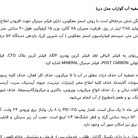
یه آب گواراب مدل دریا
گی شش مرحله‌ای است با روش اسمز معکوس، دارای فیلتر مینرال جهت افزودن املاح 
سانتی متر، ارتفاع 44 سانتی 
از جمله انواع فیلترها می‌توان به ف
همچنین توسط این دستگاه تصفیه آب حذف ذرات معلق در آب تا 5 میکرون، حذف کلر فعال، حذ
وبات آلاینده)، حذف کلیه املاح مضر (نیترات، نیتریت، جیوه، آرسنیک، سرب، آزبست،
آفات نباتی و …)، حذف انواع میکروب، ویروس، باکتری و میکروارگانیسم‌ها، حذف شو
، بو و طعم نامطبوع از آب انجام می‌شود.
عمر متوسط فیلترها از شش ماه تا یک سال است، فشا
حداقل و حداکثر دما 5 – 52 درجه سانتی گراد و قطر شلنگ‌ها 1/4 اینچ است. نصب آن زیر س
برق نیز امکان عبور آب وجود دارد.
ل دریا دارای یکسال گارانتی طلایی، خدمات پس از فروش و پشتیبانی مادام العمر، ک