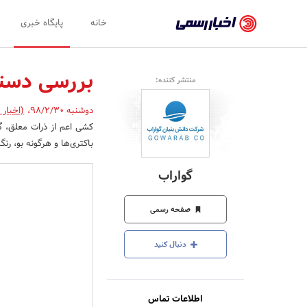
اخبار
خانه
پایگاه خبری
رسمی
-
بررسی دستگ
منتشر کننده:
اخبار
دوشنبه 98/2/30
،
(اخبار 
تایید
کشی اعم از ذرات معلق، گل
شده
باکتری‌ها و هرگونه بو، رنگ
شرکت‌ها،
گواراب
سازمان‌ها
و
صفحه رسمی
روابط
دنبال کنید
عمومی‌ها
اطلاعات تماس