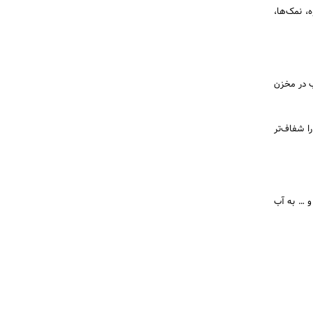
یوه، نمک‌ها،
ب در مخزن
ا شفاف‌تر
یم و … به آب