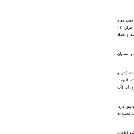
مفید مورد
نیاز به آب، دارای ظرفیت تولید 285 لیتر در روز، ظرفیت ممبران 75 گالن، وزن 15 کیلوگرم، طول 40 سانتی متر، عرض 23
متر، سیستم فیلتراسیون اسمز معکوس ( آب شیرین کن)، بازدهی دستگاه 57 درصد و تعداد
یلتر الیافی pp، فیلتر کربن پودری UDF، فیلتر کربن بلاک CTO، فیلتر ممبران
ف کلیه رسوبات (شن و
 فلوراید،
ری آب (آب
ر پمپ 125 PSI یا 8 بار، ولتاژ برق ورودی 24 ولت، آداپتور دارد،
ینکی و قابلیت نصب به
لیه قطعات