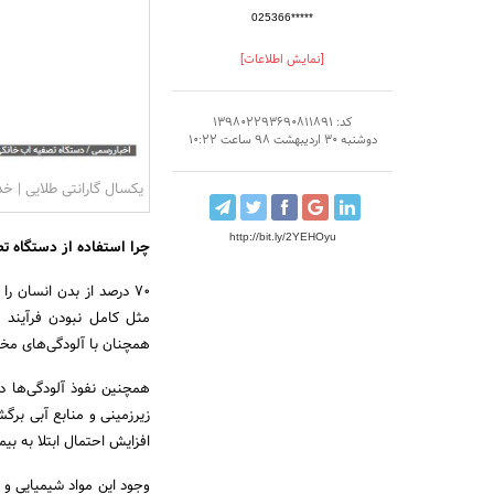
025366*****
[نمایش اطلاعات]
کد: 139802293690811891
دوشنبه 30 اردیبهشت 98 ساعت 10:22
یکسال گارانتی طلایی | خ
http://bit.ly/2YEHOyu
چرا استفاده از دستگاه ت
۷۰ درصد از بدن انسان ر
مثل کامل نبودن فرآیند 
همچنان با آلودگی‌های مخ
همچنین نفوذ آلودگی‌ها د
زیرزمینی و منابع آبی برگ
افزایش احتمال ابتلا به بی
وجود این مواد شیمیایی و