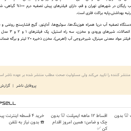
تایوانی با کیفیت بالا، نصب رایگان در شهرهای تهران و قم، دا
 رتبه بهداشتی،پایه براکت فلزی است.
ستگاه تصفیه آب دریا همراه هوزینگ‌ها، سوئیچ‌ها، آداپتور، گیج فشارسنج روغنی و 
TDS(میکسر)، شلنگ‌های اتصالات، شیرهای و
واد معدنی مینرال، شیرخروجی آب (اهرمی)، مخزن ذخیره ۲۰ لیتر و برگه ضمانت است.
منتشر کننده را تایید می‌کند ولی مسئولیت صحت مطلب منتشر شده بر عهده ناشر اس
پروفایل ناشر
گزارش 
پلنت 🦷 بدون
اقساط ۱۲ ماهه ایمپلنت 🦷 بدون
خرید 4 قسطه اینترنت پ
چک و ضامن؛ همین امروز اقدام
☎️ بدون نیاز به تلفن
کن ✅