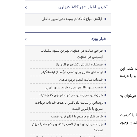
آخرین اخبار شهر کاغذ دیواری
ارائه‌ی انواع کالاها در زمینه دکوراسیون داخلی
جستجو
اخبار ویژه
طراحی سایت در اصفهان بهترین شیوه تبلیغات
اینترنتی در اصفهان
فروشگاه اینترنتی کشاورزی اگری راز
عالیت شد. این
ایده های طلایی برای کسب درآمد از اینستاگرام
ان و با عرضه
خدمات سایت انجام پروژه ماهان
قیمت سرور HP/بررسی و خرید سرور اچ پی
می‌توان به
هر زبانی، هر زمانی، هر کجا، هر جور که راحتید!
رونمایی از سایت بلوباکس با هدف خدمات پرداخت
سریع با نازلترین قیمت
 با کیفیت
خرید تلگرام پرمیوم با ارزان ترین قیمت
ندان وجود
چرا لامپ ال ای دی از لامپ رشته‌ای و کم مصرف بهتر
است؟