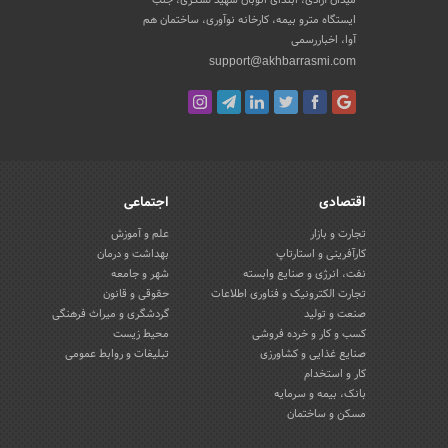
ایستگاه مترو بیمه، کارخانه نوآوری، ساختمان هم
آوا، اخباررسمی
support@akhbarrasmi.com
اقتصادی
اجتماعی
تجارت و بازار
علم و آموزش
کارآفرینی و استارتاپ
بهداشت و درمان
نفت، انرژی و صنایع وابسته
شهر و جامعه
تجارت الکترونیک و فناوری اطلاعات
حقوقی و قانون
صنعت و تولید
گردشگری و میراث فرهنگی
کسب و کار و خرده فروشی
محیط زیست
صنایع غذایی و کشاورزی
تبلیغات و روابط عمومی
کار و استخدام
بانک، بیمه و سرمایه
مسکن و ساختمان