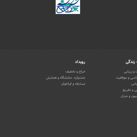
زندگی
رویداد
و زیبایی
حراج و تخفیف
اسی و موفقیت
جشنواره، نمایشگاه و همایش
باس
مسابقه و فراخوان
 و تفریح
یون و منزل