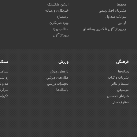
مجوزها
آنلاین مارکتینگ
مشتریان اخبار رسمی
خبرنگاری و رسانه
سوالات متداول
برندسازی
قوانین
ویژه خبرنگاران
از رپورتاژ آگهی تا کمپین رسانه ای
مطالب ویژه
رپورتاژ آگهی
فرهنگی
ورزش
سبک 
رسانه‌ها
تازه‌های ورزش
سلامت 
نشریات و کتاب
مکان‌های ورزشی
روانشن
سینما و تئاتر
تجهیزات ورزشی
مد و ل
موسیقی
باشگاه‌ها
سرگرمی
هنرهای تجسمی
دکوراس
صنایع دستی