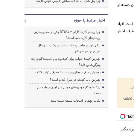
چرا پنل های ال ای دی سقفی فروش خوبی دارند؟
ن دسته از
اخبار مرتبط با حوزه
لازم است افراد
طرف اخبار
چرا پرینتر کارت فارگو DTC1500 یکی از محبوب‌ترین
پرینترهای کارت دنیا است؟
پتاری اولین هایپر پت شاپ آنلاین رشت با ارسال
سریع در سراسر شهر
بهترین کیسه خواب برای کوهنوردی و طبیعت‌گردی چه
ویژگی‌هایی دارد؟
دیسپلی مرغ سوخاری چیست ؟ معرفی تولید کننده
بهترین تاب کودک در منزل کدام است؟
ت.
پارک خودکار خودروهای چینی | در ایران جواب می
دهد؟
تخلف
نکات مهم در انتخاب تسمه بسته بندی