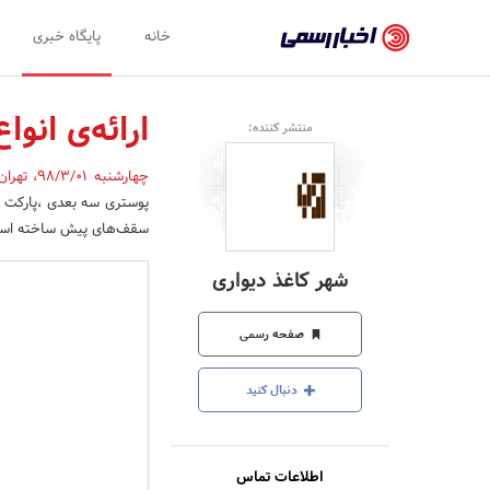
اخبار
خانه
پایگاه خبری
رسمی
-
ارائه‌ی انو
منتشر کننده:
اخبار
چهارشنبه 98/3/01
،
تهرا
تایید
پوستری سه بعدی ،پارکت لم
شده
سقف‌های پیش ساخته اس
شرکت‌ها،
شهر کاغذ دیواری
سازمان‌ها
و
صفحه رسمی
روابط
دنبال کنید
عمومی‌ها
اطلاعات تماس