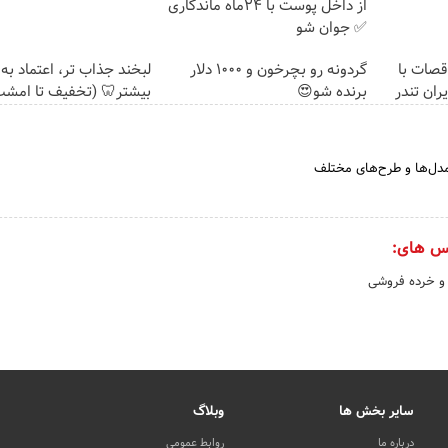
از داخل پوست با 24ماه ماندگاری
✅ جوان شو
قصات با
گردونه رو بچرخون و 1000 دلار
لبخند جذاب تر، اعتماد ب
ران تندر
برنده شو😍
بیشتر🦷 (تخفیف تا امشب
ر مدل‌ها و طرح‌های مختلف
س های:
و خرده فروشی
سایر بخش ها
وبلاگ
درباره ما
روابط عمومی