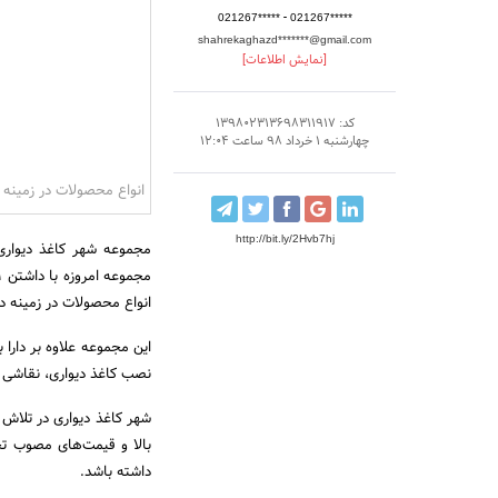
-
021267*****
021267*****
shahrekaghazd*******@gmail.com
[نمایش اطلاعات]
کد: 139802313698311917
چهارشنبه 1 خرداد 98 ساعت 12:04
انواع محصولات در زمینه د
http://bit.ly/2Hvb7hj
انواع محصولات در زمینه دی
این مجموعه علاوه بر دارا 
نصب کاغذ دیواری، نقاشی سا
شهر کاغذ دیواری در تلاش
بالا و قیمت‌های مصوب تج
داشته باشد.