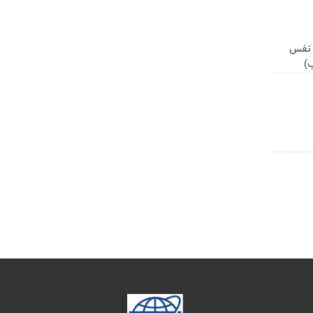
ه نفس
)