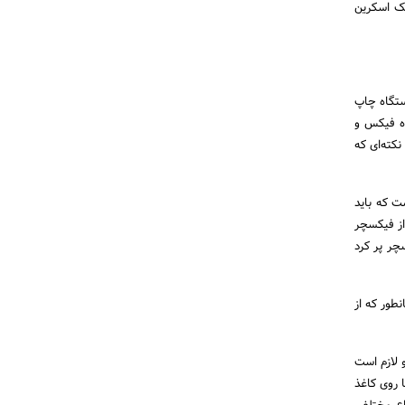
ک اسکرین
ستگاه چاپ
اه فیکس و
کته‌ای که
ت که باید
از فیکسچر
سچر پر کرد
طور که از
 لازم است
ا روی کاغذ