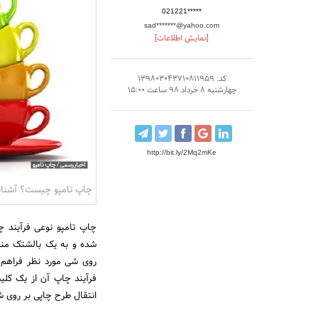
021221*****
sad*******@yahoo.com
[نمایش اطلاعات]
کد: 139803043710811959
چهارشنبه 8 خرداد 98 ساعت 15:00
http://bit.ly/2Mq2mKe
چاپ تامپو چیست؟ آشنایی
چاپ تامپو نوعی فرآیند 
شده و به یک بالشتک منع
روی شی مورد نظر فراهم 
فرآیند چاپ آن از یک کلیش
انتقال طرح چاپی بر روی ش