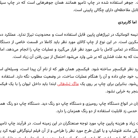
فت. جوهر استفاده شده در چاپ تامپو همانند همان جوهرهایی است که در چاپ سیل
ل ملاحظه‌ای دارای چگالی پایینی است.
اما کاربردی
یمه اتوماتیک در تیراژهای پایین قابل استفاده است و محدودیت تیراژ ندارد. عملکرد د
کرین است. در این نوع از چاپ کالای مورد نظر باید کاملا در قسمت خاصی از دستگ
گاه در تماس کامل با شی مورد نظر قرار می‌گیرد و عملیات چاپ را انجام می‌دهد، اما ن
است که به علت فشاری که بر شی وارد می‌شود احتمال از بین رفتن آن زیاد است.
 مورد نظر فیکسچر ساخته شود. فیکسچر همان طور که از نام آن پیدا است، وسیله‌ای اس
 خود جای داده و آن را هنگام عملیات ساخت، در وضعیت مطلوب نگه دارد. استفاده 
ی‌شود. بنابراین برای چاپ بر روی یک
ماگ تبلیغاتی
ابتدا باید داخل لیوان را با یک فیک
نجر به خرابی نشود.
وان در انواع دستگاه چاپ رومیزی و دستگاه چاپ دو رنگ دید. دستگاه چاپ دو رنگ همان
حدس زد قابلیت استفاده از دو رنگ همزمان را دارد.
 زیاد و هزینه پایین چاپ مورد توجه صنعتگران در این زمینه است. در فرآیند چاپ تامپو
کی مانند فتوشاپ و یا کورل طرح مورد نظر را طراحی و از آن فیلم لیتوگرافی تهیه کرد ی