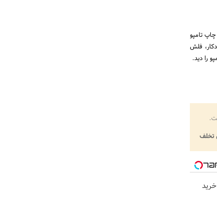
چاپ تامپو
کار، فلش
و را دید.
ت.
تخلف
خرید