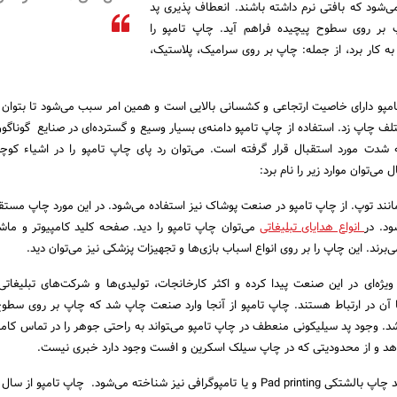
می‌شود که بافتی نرم داشته باشند. انعطاف پذیری پد
 بر روی سطوح پیچیده فراهم آید. چاپ تامپو را
 به کار برد، از جمله: چاپ بر روی سرامیک، پلاستیک،
امپو دارای خاصیت ارتجاعی و کشسانی بالایی است و همین امر سبب می‌شود تا بتوان
چاپ زد. استفاده از چاپ تامپو دامنه‌ی بسیار وسیع و گسترده‌ای در صنایع گوناگون 
شدت مورد استقبال قرار گرفته است. می‌توان رد پای چاپ تامپو را در اشیاء کو
می‌توان موارد زیر را نام برد:
انند توپ. از چاپ تامپو در صنعت پوشاک نیز استفاده می‌شود. در این مورد چاپ مستقی
ود. در
انواع هدایای تبلیغاتی
می‌توان چاپ تامپو را دید. صفحه کلید کامپیوتر و م
برند. این چاپ را بر روی انواع اسباب بازی‌ها و تجهیزات پزشکی نیز می‌توان دید.
ویژه‌ای در این صنعت پیدا کرده و اکثر کارخانجات، تولیدی‌ها و شرکت‌های تبلیغات
آن در ارتباط هستند. چاپ تامپو از آنجا وارد صنعت چاپ شد که چاپ بر روی سطو
 وجود پد سیلیکونی منعطف در چاپ تامپو می‌‍تواند به راحتی جوهر را در تماس کا
هد و از محدودیتی که در چاپ سیلک اسکرین و افست وجود دارد خبری نیست.