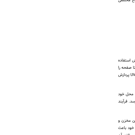
اع مختلفی
ش استفاده
ا صفحه را
در برابر رطوبت و تغییرات دمایی حفظ کند. سپس طرح بر روی کلیشه قرار گرفته و بر روی میز مخصوصی با نور UV پردازش
ر محل خود
د. فرآیند
ین مخزن و
 خود باعث