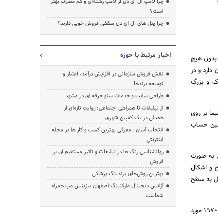
چرا لامپ ال ای دی از لامپ رشته‌ای و کم مصرف بهتر
است؟
چرا پنل های ال ای دی سقفی فروش خوبی دارند؟
اخبار مرتبط با حوزه
 بدون هیچ
دارد و در
نقش فروش سازمانی در افزایش درآمد، اعتبار و
چک و بزرگ
توسعه برندها
طراحی سایت و خدمات سئو حرفه ای در مشهد
از تبلیغات تا همراهی اجتماعی؛ روایت تازه‌ای از
ما بر روی
همدلی در یک کمپین شهری
اشین حساب
انتخاب آسان : معرفی بهترین کسب و کار ها در مجله
اینترنتی
روانشناسی رنگ ها در تبلیغات و تاثیر مستقیم آن بر
ی به صورت
فروش
ح و اشکال
بهترین روش‌های برندینگ پزشکی
مل به سطح
آژانس دیجیتال مارکتینگ اصفهان بیزینس مپ همراه
شماست
چاپ تامپو با نام‌هایی مانند چاپ بالشتکی Pad printing و یا تامپوگرافی نیز شناخته می‌شود. چاپ تامپو از سال 1970 مورد