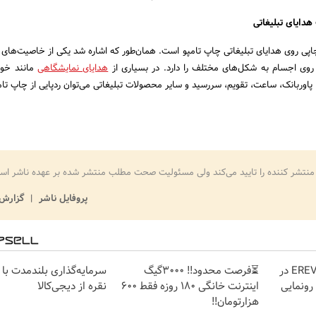
هدایای تبلیغاتی
چاپی روی هدایای تبلیغاتی چاپ تامپو است. همان‌طور که اشاره شد یکی از خاصیت‌های 
روی اجسام به شکل‌های مختلف را دارد. در بسیاری از
هدایای نمایشگاهی
مانند خود
اوربانک، ساعت، تقویم، سررسید و سایر محصولات تبلیغاتی می‌توان ردپایی از چاپ تامپ
منتشر کننده را تایید می‌کند ولی مسئولیت صحت مطلب منتشر شده بر عهده ناشر اس
پروفایل ناشر
گزارش 
لوکس‌ترین شاسی‌بلند EREV در
⏳فرصت محدود!! 3000گیگ
سرمایه‌گذاری بلندمدت با 
 رونمایی
اینترنت خانگی 180 روزه فقط 600
نقره از دیجی‌کالا
هزارتومان!!