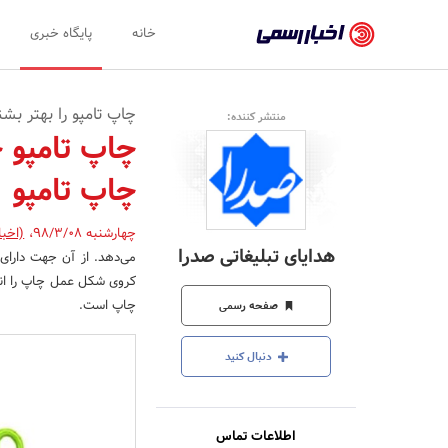
اخبار
خانه
پایگاه خبری
رسمی
-
چاپ تامپو را بهتر بش
منتشر کننده:
اخبار
چاپ تامپو 
تایید
چاپ تامپو
شده
شرکت‌ها،
چهارشنبه 98/3/08
،
(اخبا
هدایای تبلیغاتی صدرا
می‌دهد. از آن جهت دارا
سازمان‌ها
کروی شکل عمل چاپ را انجا
و
چاپ است.
صفحه رسمی
روابط
دنبال کنید
عمومی‌ها
اطلاعات تماس