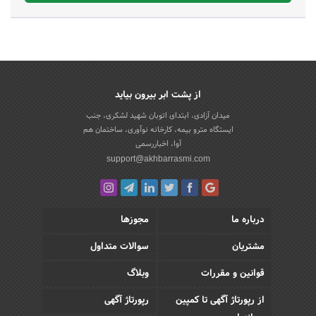
از پشت ابر بیرون بیاید
میدان آزادی، ابتدای اتوبان شهید لشکری، جنب
ایستگاه مترو بیمه، کارخانه نوآوری، ساختمان هم
آوا، اخباررسمی
support@akhbarrasmi.com
درباره ما
مجوزها
مشتریان
سوالات متداول
قوانین و مقررات
وبلاگ
از رپورتاژ آگهی تا کمپین
رپورتاژ آگهی