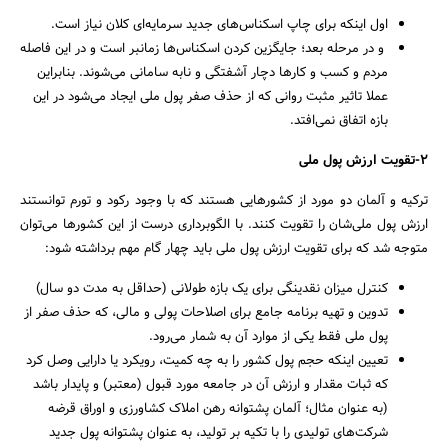
اول اینکه برای چاپ اسکناس‌های جدید سرمایه‌ای کلان نیاز است.
و در مرحله بعد؛ جایگزین کردن اسکناس‌ها زمانبر است و در این فاصله
مردم و کسب و کارها دچار آشفتگی و نابه سامانی می‌شوند. بنابراین
عملا تاثیر مثبت روانی که از حذف صفر پول ملی ایجاد می‌شود در این
بازه اتفاق نمی‌افتد.
2-تقویت ارزش پول ملی
ترکیه و آلمان دو مورد از کشورهایی هستند که با وجود رکود و تورم توانستند
ارزش پول ملی‌شان را تقویت کنند. با الگوبرداری درست از این کشورها می‌توان
جستجو
متوجه شد که برای تقویت ارزش پول ملی باید چهار گام مهم برداشته شود:
کنترل میزان نقدینگی برای یک بازه طولانی (حداقل به مدت دو سال)
تدوین و تهیه برنامه جامع برای اصلاحات پولی و مالی، که حذف صفر از
پول ملی فقط یکی از موارد آن به شمار می‌رود.
تعیین اینکه حجم پول کشور را به چه کمیت، رویکرد یا دارایى وصل کرد
که ثبات مقدار و ارزش آن در جامعه مورد قبول (معتبر) و پایدار باشد
(به عنوان مثال؛ آلمان پشتوانه رهن املاک کشاورزى و اوراق قرضه
شرکت‌هاى تولیدى را با تکیه بر تولید، به عنوان پشتوانه پول جدید