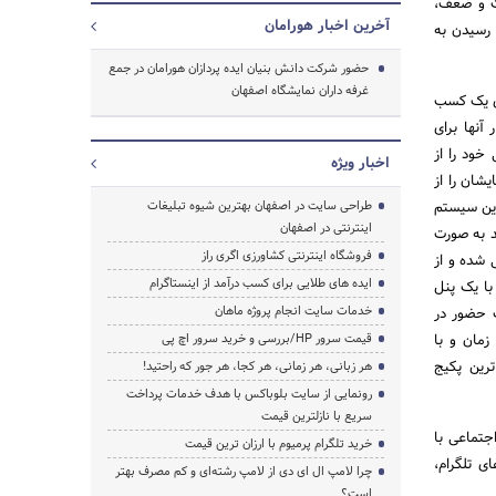
وت و ضعف،
آخرین اخبار هورامان
 رسیدن به
حضور شرکت دانش بنیان ایده پردازان هورامان در جمع
غرفه داران نمایشگاه اصفهان
جستجو
زی یک کسب
آنها برای
خود را از
اخبار ویژه
شان را از
این سیستم
طراحی سایت در اصفهان بهترین شیوه تبلیغات
اینترنتی در اصفهان
ید به صورت
فروشگاه اینترنتی کشاورزی اگری راز
 این، نسخه‌های اپلیکیشن سیستم فراشاپ به صورت native طراحی شده و از
ایده های طلایی برای کسب درآمد از اینستاگرام
ا یک پنل
خدمات سایت انجام پروژه ماهان
ت حضور در
مان و با
قیمت سرور HP/بررسی و خرید سرور اچ پی
ترین پکیج
هر زبانی، هر زمانی، هر کجا، هر جور که راحتید!
رونمایی از سایت بلوباکس با هدف خدمات پرداخت
سریع با نازلترین قیمت
جتماعی با
خرید تلگرام پرمیوم با ارزان ترین قیمت
ی تلگرام،
چرا لامپ ال ای دی از لامپ رشته‌ای و کم مصرف بهتر
است؟