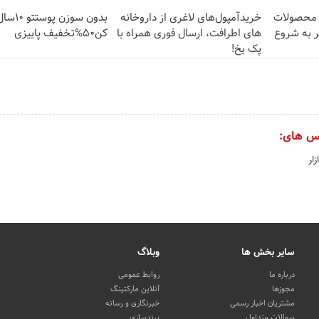
ف محصولات
خریدآمپول‌های لاغری از داروخانه
بدون سوزن
ر به شروع
های اطرافت، ارسال فوری همراه با
کن50%تخفیف پاییزی
پک یخ!
س های:
ار
سایر بخش ها
وبلاگ
درباره ما
روابط عمومی
مجوزها
آنلاین مارکتینگ
مشتریان اخبار رسمی
خبرنگاری و رسانه
سوالات متداول
برندسازی