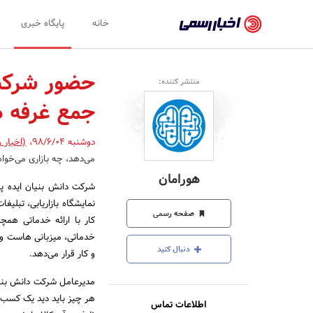
اخبار
خانه
پایگاه خبری
رسمی
-
حضور شرکت 
منتشر کننده:
اخبار
جمع غرفه د
تایید
شده
دوشنبه 98/6/04
،
(اخبار 
می‌دهد، چه بازاری می‌خواه
شرکت‌ها،
هورامان
سازمان‌ها
شرکت دانش بنیان ایده پر
نمایشگاه بازاریابی، تبل
و
صفحه رسمی
کار با ارائه خدماتی هم
روابط
خدماتی، میزبانی هاست و دا
دنبال کنید
و کار قرار می‌دهد.
عمومی‌ها
مدیرعامل شرکت دانش بنیان 
هر چیز باید دید یک کسب و 
اطلاعات تماس