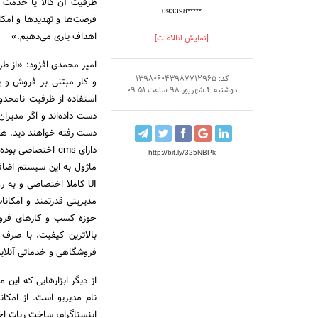
ظرفیت آن کالا یا خدمت ر
093398*****
فرصت‌ها و تهدیدها و امکان
اهداف یاری می‌دهیم.»
[نمایش اطلاعات]
امیر محمدی افزود: «از ط
کد: 139806043987712965
و کار مبتنی بر فروش و ی
دوشنبه 4 شهریور 98 ساعت 09:51
استفاده از ظرفیت نامحدو
دست داده‌اند و اگر مدیر
دست رفته خواهند دید. همی
دارای cms اختصاص
http://bit.ly/325NBPk
UI کاملا اختصاصی و به روز بهره مند است. لام به ذکر است
مدیریتی قدرتمند و امکان
حوزه کسب و کارهای فروش
بالاترین کیفیت، با صرف 
فروشگاهی و خدماتی آنلاین
از دیگر ابزارهایی که این
نام مدیریو است. از امکان
اینستاگرام، ساخت ربات ا