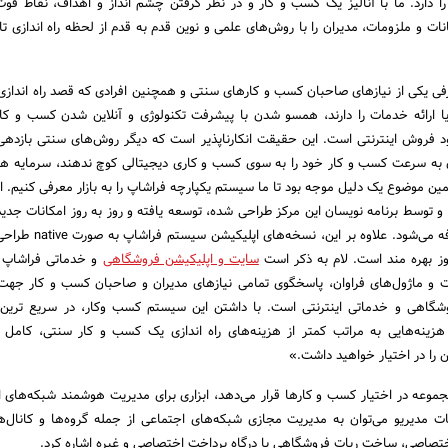
ا دارد. ما با آنالیز یک کسب و کار و در نظر گرفتن چشم انداز و اهداف، نقاط ق
ات و ملزومات، مدیران را با روش‌های علمی و نوین قدم به قدم از لحظه راه اندازی تا
رفی یکی از نیازهای صاحبان کسب و کارهای سنتی و همچنین افرادی که قصد راه اندا
ا ارائه خدمات را دارند، همسو شدن با پیشرفت تکنولوژی و آنلاین شدن کسب و کار 
د فروش اینترنتی است. این حقیقت انکارناپذیر است که دیگر روش‌های سنتی بازدهی 
ان به سرعت کسب و کار خود را به سوی کسب و کاری دیجیتالی کوچ ندهند، سرمایه های
ن موضوع یک دلیل موجه بود تا ما سیستم یکپارچه فراشاپ را به بازار معرفی کنیم. 
ی بوده و توسط برنامه نویسان این مرکز طراحی شده، توسعه یافته و روز به روز امکانات جد
ماژول به این سیستم اضافه می‌شود. علاوه بر
سایت و اپلیکیشن فروشگاهی
و خدماتی فراشاپ ب
ات و ماژول‌های فراوان، پاسخگوی تمامی نیازهای مدیران و صاحبان کسب و کار جه
گاهی و خدماتی اینترنتی است. با داشتن این سیستم کسب وکار، در سریع ترین ز
هزینه‌هایی به مراتب کمتر از هزینه‌های راه اندازی یک کسب و کار سنتی، کامل 
 را در اختیار خواهید داشت.»
 مجموعه در اختیار کسب و کارها قرار می‌دهد، ابزاری برای مدیریت هوشمند شبکه‌های ا
ات مدیریو می‌توان به مدیریت مجازی شبکه‌های اجتماعی از جمله گروه‌ها و کانال‌ها
ختصاصی، ساخت ربات فروشگاهی با درگاه پرداخت اختصاصی و غیره اشاره کرد.