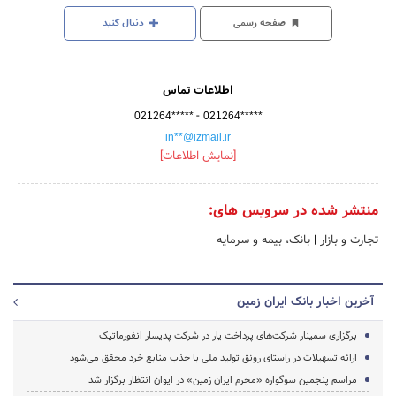
صفحه رسمی
دنبال کنید
اطلاعات تماس
-
021264*****
021264*****
in**@izmail.ir
[نمایش اطلاعات]
منتشر شده در سرویس های:
تجارت و بازار
|
بانک، بیمه و سرمایه
آخرین اخبار بانک ایران زمین
برگزاری سمینار شرکت‌های پرداخت یار در شرکت پدیسار انفورماتیک
ارائه تسهیلات در راستای رونق تولید ملی با جذب منابع خرد محقق می‌شود
مراسم پنجمین سوگواره‌ «محرم ایران زمین» در ایوان انتظار برگزار شد