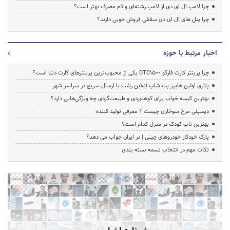
چرا لامپ ال ای دی از لامپ رشته‌ای و کم مصرف بهتر است؟
چرا پنل های ال ای دی سقفی فروش خوبی دارند؟
اخبار مرتبط با حوزه
چرا پرینتر کارت فارگو DTC1500 یکی از محبوب‌ترین پرینترهای کارت دنیا است؟
پتاری اولین هایپر پت شاپ آنلاین رشت با ارسال سریع در سراسر شهر
بهترین کیسه خواب برای کوهنوردی و طبیعت‌گردی چه ویژگی‌هایی دارد؟
دیسپلی مرغ سوخاری چیست ؟ معرفی تولید کننده
بهترین تاب کودک در منزل کدام است؟
پارک خودکار خودروهای چینی | در ایران جواب می دهد؟
نکات مهم در انتخاب تسمه بسته بندی