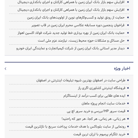
افزایش سهم بازار بانک ایران زمین با همراهی کارکنان و اجرای بانکداری دیجیتال
افزایش سهم بازار بانک ایران زمین با همراهی کارکنان و اجرای بانکداری دیجیتال
حمایت از رونق تولید و کسب‌وکارهای نوین از اولویت‌های بانک ایران زمین
فراخوان پنجمین دوره مسابقه عکاسی محرم ایران زمین در قاب تصویر
حمایت بانک ایران زمین از بهره برداری خط تولید جدید شرکت فولاد اکسین اهواز
حل مسائل و مشکلات حوزه محیط زیست، نیازمند عزم ملی است
دیدار مدیر استانی بانک ایران زمین از شرکت کیمیاتجارت و نمایندگی ایران خودرو
اخبار ویژه
طراحی سایت در اصفهان بهترین شیوه تبلیغات اینترنتی در اصفهان
فروشگاه اینترنتی کشاورزی اگری راز
ایده های طلایی برای کسب درآمد از اینستاگرام
خدمات سایت انجام پروژه ماهان
قیمت سرور HP/بررسی و خرید سرور اچ پی
هر زبانی، هر زمانی، هر کجا، هر جور که راحتید!
رونمایی از سایت بلوباکس با هدف خدمات پرداخت سریع با نازلترین قیمت
خرید تلگرام پرمیوم با ارزان ترین قیمت