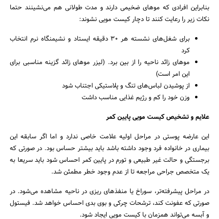
بنابراین افرادی که موهای ضخیمی دارند و مدت طولانی هم می‌نشینند حتما
نکات زیر را رعایت کنند تا دچار کیست مویی نشوند:
برای شغل‌های نشسته هر ۳۰ دقیقه ایستاد و نشیمنگاه نرم انتخاب
کرد
موهای زائد ناحیه را از بین برد. (لیزر موهای زائد گزینه مناسبی برای
این امر است)
از پوشیدن لباس‌های تنگ و پلاستیکی اجتناب شود
وزن خود را کم و رژیم غذایی مناسب داشت
علایم و تشخیص کیست مویی پایین کمر
این عارضه پوستی در مراحل اولیه علامت خاصی ندارد و اما اگر سابقه این
بیماری در خانواده فرد وجود داشته باشد باید بیشتر حساس بود. در صورتی که
برجستگی و حالت غیر طبیعی و تورم در پایین کمر احساس شود باید سریعا به
یک متخصص جراحی مراجعه تا از عدم وجود خطر مطمئن شد.
جستجو
در مراحل پیشرفته‌تر، سوراخ یا منفذهای ریزی در ناحیه مشاهده می‌شود. در
صورتی که عفونت کند، ترشحات چرکی و بوی بدی احساس خواهد شد. فیستول
و آبسه می‌تواند همزمان با کیست مویی ایجاد شود.