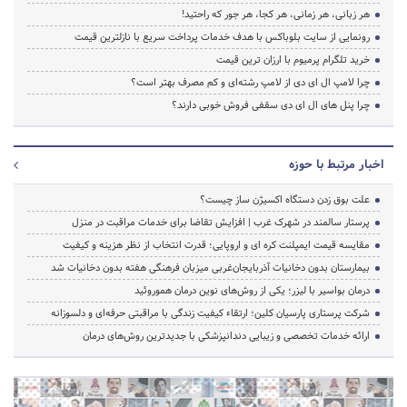
هر زبانی، هر زمانی، هر کجا، هر جور که راحتید!
رونمایی از سایت بلوباکس با هدف خدمات پرداخت سریع با نازلترین قیمت
خرید تلگرام پرمیوم با ارزان ترین قیمت
چرا لامپ ال ای دی از لامپ رشته‌ای و کم مصرف بهتر است؟
چرا پنل های ال ای دی سقفی فروش خوبی دارند؟
اخبار مرتبط با حوزه
علت بوق زدن دستگاه اکسیژن ساز چیست؟
پرستار سالمند در شهرک غرب | افزایش تقاضا برای خدمات مراقبت در منزل
مقایسه قیمت ایمپلنت کره ای و اروپایی؛ قدرت انتخاب از نظر هزینه و کیفیت
بیمارستان بدون دخانیات آذربایجان‌غربی میزبان فرهنگی هفته بدون دخانیات شد
درمان بواسیر با لیزر؛ یکی از روش‌های نوین درمان هموروئید
شرکت پرستاری پارسیان کلین؛ ارتقاء کیفیت زندگی با مراقبتی حرفه‌ای و دلسوزانه
ارائه خدمات تخصصی و زیبایی دندانپزشکی با جدیدترین روش‌های درمان