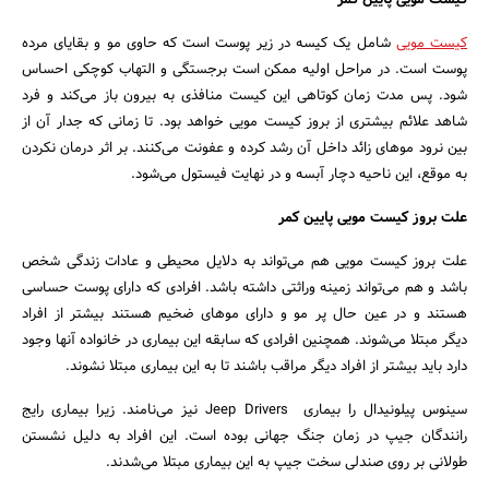
کیست مویی پایین کمر
بانک، بیمه و سرمایه
کیست مویی
شامل یک کیسه در زیر پوست است که حاوی مو و بقایای مرده
پوست است. در مراحل اولیه ممکن است برجستگی و التهاب کوچکی احساس
مسکن و ساختمان
شود. پس مدت زمان کوتاهی این کیست منافذی به بیرون باز می‌کند و فرد
شاهد علائم بیشتری از بروز کیست مویی خواهد بود. تا زمانی که جدار آن از
بین نرود موهای زائد داخل آن رشد کرده و عفونت می‌کنند. بر اثر درمان نکردن
به موقع، این ناحیه دچار آبسه و در نهایت فیستول می‌شود.
علت بروز کیست مویی پایین کمر
علت بروز کیست مویی هم می‌تواند به دلایل محیطی و عادات زندگی شخص
باشد و هم می‌تواند زمینه وراثتی داشته باشد. افرادی که دارای پوست حساسی
هستند و در عین حال پر مو و دارای موهای ضخیم هستند بیشتر از افراد
دیگر مبتلا می‌شوند. همچنین افرادی که سابقه این بیماری در خانواده آنها وجود
دارد باید بیشتر از افراد دیگر مراقب باشند تا به این بیماری مبتلا نشوند.
سینوس پیلونیدال را بیماری Jeep Drivers نیز می‌نامند. زیرا بیماری رایج
رانندگان جیپ در زمان جنگ جهانی بوده است. این افراد به دلیل نشستن
طولانی بر روی صندلی سخت جیپ به این بیماری مبتلا می‌شدند.