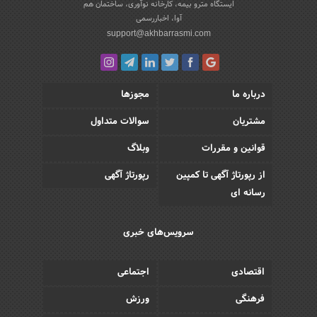
ایستگاه مترو بیمه، کارخانه نوآوری، ساختمان هم
آوا، اخباررسمی
support@akhbarrasmi.com
درباره ما
مجوزها
مشتریان
سوالات متداول
قوانین و مقررات
وبلاگ
از رپورتاژ آگهی تا کمپین
رپورتاژ آگهی
رسانه ای
سرویس‌های خبری
اقتصادی
اجتماعی
فرهنگی
ورزش