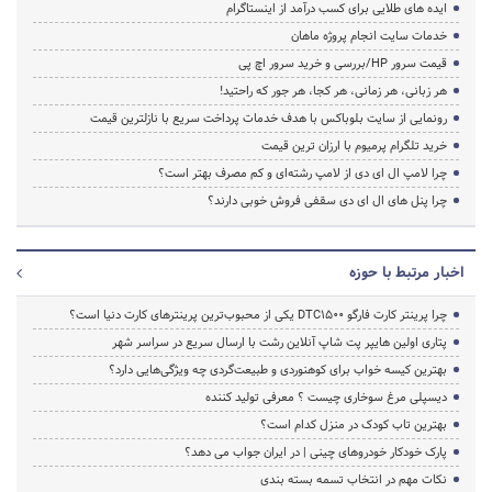
ایده های طلایی برای کسب درآمد از اینستاگرام
خدمات سایت انجام پروژه ماهان
قیمت سرور HP/بررسی و خرید سرور اچ پی
هر زبانی، هر زمانی، هر کجا، هر جور که راحتید!
رونمایی از سایت بلوباکس با هدف خدمات پرداخت سریع با نازلترین قیمت
خرید تلگرام پرمیوم با ارزان ترین قیمت
چرا لامپ ال ای دی از لامپ رشته‌ای و کم مصرف بهتر است؟
چرا پنل های ال ای دی سقفی فروش خوبی دارند؟
اخبار مرتبط با حوزه
چرا پرینتر کارت فارگو DTC1500 یکی از محبوب‌ترین پرینترهای کارت دنیا است؟
پتاری اولین هایپر پت شاپ آنلاین رشت با ارسال سریع در سراسر شهر
بهترین کیسه خواب برای کوهنوردی و طبیعت‌گردی چه ویژگی‌هایی دارد؟
دیسپلی مرغ سوخاری چیست ؟ معرفی تولید کننده
بهترین تاب کودک در منزل کدام است؟
پارک خودکار خودروهای چینی | در ایران جواب می دهد؟
نکات مهم در انتخاب تسمه بسته بندی