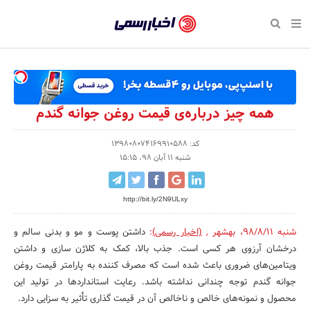
بازگشت
بازگشت
بازگشت
بازگشت
بازگشت
بازگشت
بازگشت
اخبار
رسمی
صفحه نخست پایگاه خبری
صفحه نخست ورزش
صفحه نخست رویداد
صفحه نخست فرهنگی
صفحه نخست اقتصادی
صفحه نخست اجتماعی
صفحه نخست سبک زندگی
-
اقتصادی
رسانه‌ها
تجارت و بازار
علم و آموزش
تازه‌های ورزش
حراج و تخفیف
سلامت و زیبایی
اخبار
اجتماعی
نشریات و کتاب
بهداشت و درمان
مکان‌های ورزشی
کارآفرینی و استارتاپ
روانشناسی و موفقیت
جشنواره، نمایشگاه و هما
همه چیز درباره‌ی قیمت روغن جوانه گندم
تایید
شده
فرهنگی
مد و لباس
سینما و تئاتر
شهر و جامعه
تجهیزات ورزشی
مسابقه و فراخوان
نفت، انرژی و صنایع وابسته
کد: 139808074169910588
شنبه 11 آبان 98، 15:15
شرکت‌ها،
ورزش
موسیقی
باشگاه‌ها
حقوقی و قانون
سرگرمی و تفریح
تجارت الکترونیک و فناوری 
سازمان‌ها
http://bit.ly/2N9ULxy
سبک زندگی
صنعت و تولید
هنرهای تجسمی
دکوراسیون و منزل
گردشگری و میراث فرهنگی
و
روابط
شنبه 98/8/11
،
بهشهر
,
(اخبار رسمی)
:
داشتن پوست و مو و بدنی سالم و
رویداد
صنایع دستی
محیط زیست
کسب و کار و خرده فروشی
درخشان آرزوی هر کسی است. جذب بالا، کمک به کلاژن سازی و داشتن
عمومی‌ها
ویتامین‌های ضروری باعث شده است که مصرف کننده به پارامتر قیمت روغن
تبلیغات و روابط عمومی
صنایع غذایی و کشاورزی
جوانه گندم توجه چندانی نداشته باشد. رعایت استانداردها در تولید این
کار و استخدام
محصول و نمونه‌های خالص و ناخالص آن در قیمت گذاری تأثیر به سزایی دارد.