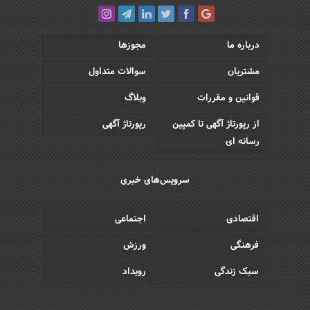
درباره ما
مجوزها
مشتریان
سوالات متداول
قوانین و مقررات
وبلاگ
از رپورتاژ آگهی تا کمپین
رپورتاژ آگهی
رسانه ای
سرویس‌های خبری
اقتصادی
اجتماعی
فرهنگی
ورزش
سبک زندگی
رویداد