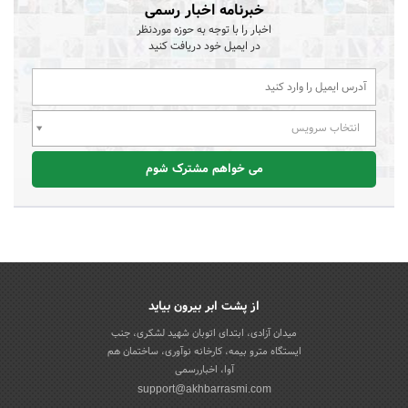
خبرنامه اخبار رسمی
اخبار را با توجه به حوزه موردنظر
در ایمیل خود دریافت کنید
انتخاب سرویس
می خواهم مشترک شوم
از پشت ابر بیرون بیاید
میدان آزادی، ابتدای اتوبان شهید لشکری، جنب
ایستگاه مترو بیمه، کارخانه نوآوری، ساختمان هم
آوا، اخباررسمی
support@akhbarrasmi.com