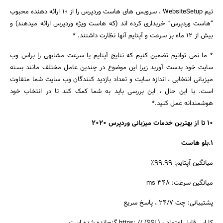
تیم WebsiteSetup ، سرویس های هاست وردپرس را از 10 ارائه دهنده محبوب
“هاست وردپرس” خریداری کرده اند (که هاست ویژه وردپرس ارائه میدهند) و
بیش از 12 ماه بر سرعت و آپتایم آنها نظارت داشتند. *
* ما نمی توانیم تضمین کنیم که نتایج آپتایم یا سرعت مشابهی را براس وب
سایت خود بدست آورید زیرا این موضوع در چندین عامل مختلف مانند بسته
میزبانی انتخابی ، اندازه سایت و تعداد بازدید کنندگان وب سایت شما متفاوت
است. با این حال ، این بررسی باید به شما کمک کند تا در انتخاب خود
هوشمندانه عمل کنید.*
10 تا از بهترین خدمات میزبانی وردپرس 2020
1.بلو هاست
میانگین آپتایم: 99.99٪
میانگین سرعت: 348 ms
پشتیبانی: چت 24/7 ، پاسخ سریع