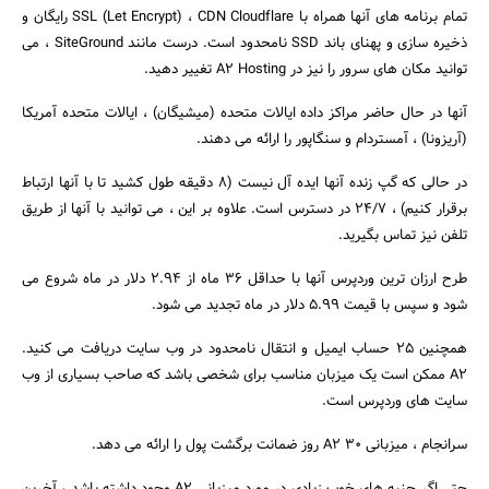
تمام برنامه های آنها همراه با SSL (Let Encrypt) ، CDN Cloudflare رایگان و
ذخیره سازی و پهنای باند SSD نامحدود است. درست مانند SiteGround ، می
توانید مکان های سرور را نیز در A2 Hosting تغییر دهید.
آنها در حال حاضر مراکز داده ایالات متحده (میشیگان) ، ایالات متحده آمریکا
(آریزونا) ، آمستردام و سنگاپور را ارائه می دهند.
در حالی که گپ زنده آنها ایده آل نیست (8 دقیقه طول کشید تا با آنها ارتباط
برقرار کنیم) ، 24/7 در دسترس است. علاوه بر این ، می توانید با آنها از طریق
تلفن نیز تماس بگیرید.
طرح ارزان ترین وردپرس آنها با حداقل 36 ماه از 2.94 دلار در ماه شروع می
شود و سپس با قیمت 5.99 دلار در ماه تجدید می شود.
همچنین 25 حساب ایمیل و انتقال نامحدود در وب سایت دریافت می کنید.
A2 ممکن است یک میزبان مناسب برای شخصی باشد که صاحب بسیاری از وب
سایت های وردپرس است.
سرانجام ، میزبانی A2 30 روز ضمانت برگشت پول را ارائه می دهد.