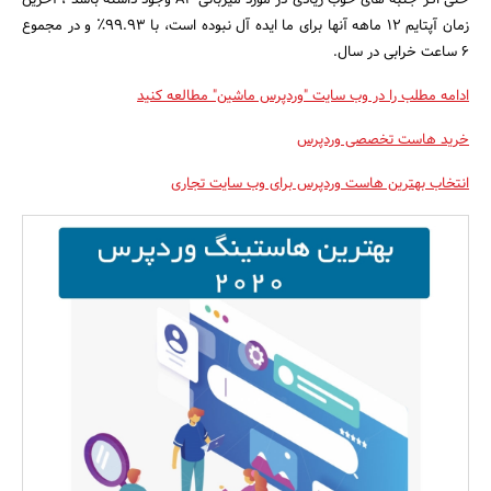
حتی اگر جنبه های خوب زیادی در مورد میزبانی A2 وجود داشته باشد ، آخرین
زمان آپتایم 12 ماهه آنها برای ما ایده آل نبوده است، با 99.93٪ و در مجموع
6 ساعت خرابی در سال.
ادامه مطلب را در وب سایت "وردپرس ماشین" مطالعه کنید
خرید هاست تخصصی وردپرس
انتخاب بهترین هاست وردپرس برای وب سایت تجاری