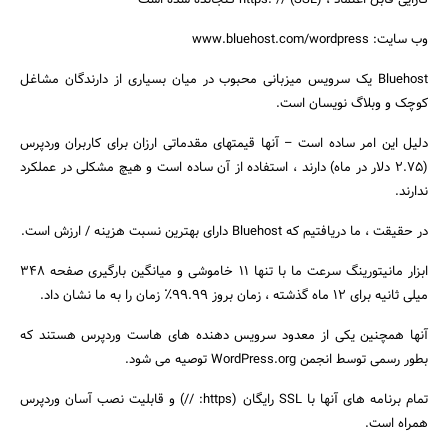
کارایی قابل اعتماد ، https: // (SSL) گنجانده شده است
وب سایت: www.bluehost.com/wordpress
Bluehost یک سرویس میزبانی محبوب در میان بسیاری از دارندگان مشاغل
کوچک و وبلاگ نویسان است.
دلیل این امر ساده است – آنها قیمتهای مقدماتی ارزان برای کاربران وردپرس
(2.75 دلار در ماه) دارند ، استفاده از آن ساده است و هیچ مشکلی در عملکرد
جستجو
ندارند.
در حقیقت ، ما دریافتیم که Bluehost دارای بهترین نسبت هزینه / ارزش است.
ابزار مانیتورینگ سرعت ما با تنها 11 خاموشی و میانگین بارگیری صفحه 348
میلی ثانیه برای 12 ماه گذشته ، زمان بروز 99.99٪ زمان را به ما نشان داد.
آنها همچنین یکی از معدود سرویس دهنده های هاست وردپرس هستند که
بطور رسمی توسط انجمن WordPress.org توصیه می شود.
تمام برنامه های آنها با SSL رایگان (https: //) و قابلیت نصب آسان وردپرس
همراه است.