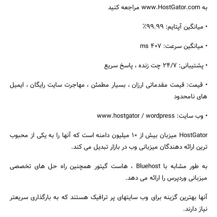
به www.HostGator.com مراجعه کنید
• میانگین آپتایم: 99.99٪
• میانگین سرعت: 407 ms
• پشتیبانی: 24/7 چت زنده ، پاسخ سریع
• قیمت: قیمت مقدماتی ارزان ، بسیار مطمئن ، مهاجرت سایت رایگان ، ایمیل
های نامحدود
• وب سایت: www.hostgator / wordpress
HostGator میزبان بیش از 10 میلیون دامنه است که آنها را به یکی از محبوب
ترین ارائه دهندگان میزبانی وب در بازار تبدیل می کند.
به طور مشابه با Bluehost ، هاست گیتور همچنین راه حل های تخصصی
میزبانی وردپرس را ارائه می دهد.
آنها بهترین گزینه برای وب سایتهای پر ترافیک هستند که به بارگذاری سریعتر
نیاز دارند.