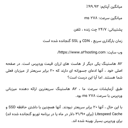
میانگین آپتایم: 99.93٪
میانگین سرعت: 278 ms
پشتیبانی: 24/7 چت زنده ، تلفن
زمان بارگذاری سریع ، CDN و SSL گنجانده شده است
وب سایت: https://www.a2hosting.com/
A2 هاستینگ یکی دیگر از هاست های ارزان قیمت وردپرس است. در صفحه
اصلی خود ، آنها ادعای جسورانه ای دارند که 20 برابر سریعتر از میزبان فعلی
شما هستند. اما آیا این درست است؟
طبق آزمایشات سرعت ما ، A2 هاستینگ سریعترین ارائه دهنده میزبانی
وردپرس با سرعت 278 ms بود.
با این حال ، آنها 20 برابر سریعتر نبودند. آنها همچنین با داشتن حافظه SSD و
Litespeed Cache (برای +31/9 دلار در ماه یا در برنامه توربو گنجانده شده اند)
برای وردپرس بسیار بهینه شده اند.