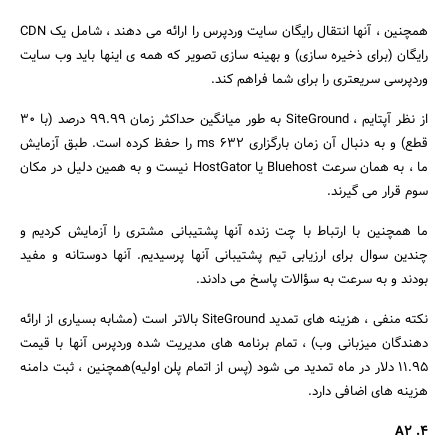
همچنین ، آنها انتقال رایگان سایت وردپرس را ارائه می دهند ، شامل یک CDN
رایگان (برای ذخیره سازی) و بهینه سازی تصویر که همه ی اینها باید وب سایت
وردپرسی سریعتری را برای شما فراهم کند.
از نظر آپتایم ، SiteGround به طور میانگین حداکثر زمان 99.99 درصد (با 30
قطع) و به دنبال آن زمان بارگزاری 632 ms را حفظ کرده است. طبق آزمایش
ما ، به همان سرعت Bluehost یا HostGator نیست و به همین دلیل در مکان
سوم قرار می گیرند.
ما همچنین با ارتباط با چت زنده آنها پشتیبانی مشتری را آزمایش کردیم و
چندین سوال برای ارزیابی تیم پشتیبانی آنها پرسیدیم. آنها دوستانه و مفید
بودند و به سرعت به سؤالات پاسخ می دادند.
نکته منفی ، هزینه های تمدید SiteGround بالاتر است (مشابه بسیاری از ارائه
دهندگان میزبانی وب) ، تمام برنامه های مدیریت شده وردپرس آنها با قیمت
11.95 دلار در ماه تمدید می شود (پس از اتمام پلن اولیه)همچنین ، ثبت دامنه
هزینه های اضافی دارد.
4. A2