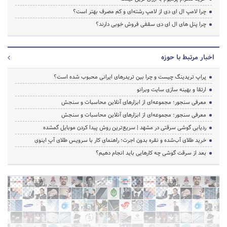
چرا لامپ ال ای دی از لامپ رشته‌ای و کم مصرف بهتر است؟
چرا پنل های ال ای دی سقفی فروش خوبی دارند؟
اخبار مرتبط با حوزه
پراپ تریدینگ چیست و چرا بین تریدرهای ایرانی محبوب شده است؟
ارتقا و بهینه سازی سایت وبرانو
معرفی سنجور؛ مجموعه‌ای از ابزارهای آنلاین محاسبات و سنجش
معرفی سنجور؛ مجموعه‌ای از ابزارهای آنلاین محاسبات و سنجش
ردیابی گوشی سرقتی در مشهد | سریع‌ترین روش پیدا کردن موبایل گمشده
خرید طلای آب‌شده و نقره بدون اجرت؛ راهنمای کار با سرویس طلای آپِ اینوی
بعد از سرقت گوشی چه کارهایی باید انجام دهیم؟