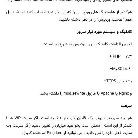
انتخاب های بسیار زیادی وجود دارد: Bluehost ، SiteGround ، HostGator و …
بانک، بیمه و سرمایه
هرکدام از هاستینگ های وردپرسی را که می خواهید انتخاب کنید اما 5 عامل
مهم “هاست وردپرس” را در نظر داشته باشید:
مسکن و ساختمان
کانفیگ و سیستم مورد نیاز سرور
آخرین الزامات کانفیک سرور وردپرس به شرح زیر است:
PHP 7.3 +
MySQL5.6+
پشتیبانی HTTPS
و Nginx یا Apache با ماژول mod_rewrite را داشته باشد
سرعت
هر چه سریعتر ، بهتر. یک قانون خوب از 1 ثانیه است. اگر سایت WP شما
کندتر از این است ، ممکن است بخواهید میزبان را تغییر دهید (اگر سرعت وب
سایت فعلی خود را نمی دانید ، می توانید از Pingdom استفاده کنید).