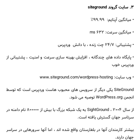
3. سایت گروند siteground
• میانگین آپتایم: 99.99٪
• میانگین سرعت: 632 ms
• پشتیبانی: 24/7 چت زنده ، با دانش وردپرس
• پایگاه داده های چندگانه ، افزایش بهینه سازی سرعت و امنیت ، پشتیبانی از
وردپرس خوب
• وب سایت: www.siteground.com/wordpress-hosting
SiteGround یکی دیگر از سرویس های محبوب هاست وردپرس است که توسط
انجمن WordPress.org توصیه می شود.
از سال 2004 ، SightGround به یک شبکه بزرگ با بیش از 800000 نام دامنه در
سرتاسر جهان گسترش یافته است.
بیشتر کارمندان آنها در بلغارستان واقع شده اند ، اما آنها سرورهایی در سراسر
جهان دارند.